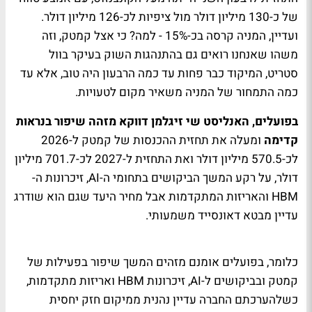
של כ-130 מיליון דולר מול ציפיות לכ-126 מיליון דולר.
ועדיין, המניה קרסה בכ-15% - למה? כי אצל קמטק, וזה
משהו שאנחנו רואים גם בהתנהגות השוק בעיקר בוול
סטריט, המיקוד כבר פחות עד כמה הרבעון היה טוב, אלא עד
כמה התמחור של המניה משאיר מקום לטעויות.
בפועלים, האנליסט שי זיגלמן דווקא מזהה שיפור בנראות
קדימה
ומעלה את תחזית ההכנסות של קמטק ל-2026
לכ-570.5 מיליון דולר ואת התחזית ל-2027 לכ-701.7 מיליון
דולר, על רקע המשך הביקושים בתחומי ה-AI, זיכרונות ה-
HBM והאריזות המתקדמות אבל מחיר היעד שגם הוא שודרג
עדיין מבטא דאונסייד משמעותי.
כלומר, בפועלים אומנם מזהים המשך שיפור בפעילות של
קמטק ובביקושים ל-AI, זיכרונות HBM ואריזות מתקדמות,
כשלהערכתם החברה עדיין נהנית ממיקום חזק יחסית