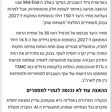
בשרשרת ציוד השבבים, בעיקר בשלב ה-Mid-End שבו
ההאצה מגיעה באיחור לעומת חלק מהמתחרות, אבל למרות
העלאת מחיר היעד ל-150 דולר והתחזיות החזקות ל-2027,
בבנק משאירים המלצת "תשואת שוק".
מחיר היעד מבוסס על מכפיל רווח 30 על תחזית הרווח
המתואם ל-2027, בתוספת נכסים נזילים של כ-16.5 דולר
למניה, ובפועלים סבורים שגם תחת הנחות צמיחה חזקות
המניה עדיין יקרה יחסית לענף. בבנק גם מזכירים את רמת
הסיכון הגבוהה שנובעת מהחשיפה לאסיה שממנה מגיעות
כ-91% מההכנסות, התלות בלקוחות גדולים כמו TSMC
וסמסונג והרגישות של ענף השבבים למחזוריות ולמתיחות
בין סין לארה"ב.
ההאצה עוד לא נכנסה לגמרי למספרים
הנקודה המרכזית באנליזה היא שקמטק עדיין נמצאת יחסית
מוקדם בגל הצמיחה שמגיע מתעשיית ה-AI. החברה פועלת