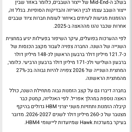
בשלב ה-Mid-End של ייצור השבבים, כלומר באזור שבין
ייצור השבב עצמו לבין האריזה והבדיקות הסופיות. בגלל זה,
ההזמנות מגיעות לעיתים באיחור לעומת חברות ציוד שבבים
אחרות שכבר נהנו מההאצה ב-2025.
לפי ההערכות בפועלים, עיקר השיפור בפעילות יגיע במחצית
השנייה של השנה. החברה צפויה לעבור מקצב הכנסות של
כ-121.7 מיליון דולר ברבעון הראשון לכ-148 מיליון דולר
ברבעון השלישי ולכ-171 מיליון דולר ברבעון הרביעי. כלומר,
המחצית השנייה של 2026 צפויה להיות גבוהה בכ-27%
מהמחצית הראשונה.
בחברה דיברו גם על קצב הזמנות גבוה מתחילת השנה, כולל
האצה נוספת במהלך אפריל. לפי האנליזה, קמטק כבר
קיבלה הזמנות ותחזיות משני יצרני HBM גדולים בהיקף
מצטבר של כ-260 מיליון דולר לשנים 2026-2027. מדובר
בעיקר במערכות Hawk שמיועדות ליישומי HBM4.