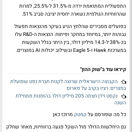
התפעולית המתואמת ירדה מ-31.5% ל-25.5%, למרות
שהרווחיות הגולמית נשארה יחסית יציבה סביב 51%.
בפועלים מסבירים שהלחץ הגיע בעיקר מהוצאות תפעול
גבוהות יותר, במיוחד במחקר ופיתוח. הוצאות ה-R&D עלו
בכ-38% ל-14.3 מיליון דולר, בין היתר בגלל השקעות
במערכות Hawk ו-Eagle 5 ובשילוב יכולות AI במוצרים.
קיראו עוד ב"שוק ההון"
הקבוצה הישראלית שרוצה לקנות חברת נפט שפועלת
במצרים: רציו בקרב על פארוס
נקסט ויז'ן חצתה 205 מיליון דולר בהזמנות מתחילת
השנה
כל מה שפורסם על
קמטק
מרוכז כאן
גם היחלשות הדולר מול השקל פגעה ברווחיות, מאחר שחלק