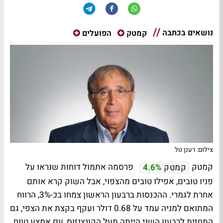
נושאים בכתבה
קמטק
הפועלים
צילום: רענן טל
קמטק
פרסמה אתמול דוחות שנראו על
קמטק
4.6%
פניו טובים, אפילו טובים מהצפוי, אבל השוק קרא אותם
אחרת לגמרי. ההכנסות ברבעון הראשון צמחו בכ-3%, הרווח
המתואם למניה עמד על 0.68 דולר ועקף בקצת את הצפי, גם
התחזית לרבעון השני הייתה מעל הקונצנזוס, עם אמצע טווח