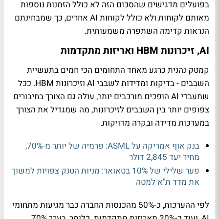
בפועלים מדגישים שהסכום הזה לא כולל הזמנות נוספות
מאותם לקוחות ולא כולל לקוחות AI אחרים, כך שמבחינתם
הנראות קדימה השתפרה משמעותית.
AI, זיכרונות HBM ואריזות מתקדמות
קמטק נהנית כרגע מאחד התחומים הכי חמים בתעשיית
השבבים - בדיקות ומדידות לשבבי AI וזיכרונות HBM. ככל
שמעבדי AI הופכים מורכבים יותר, עולה גם הצורך בחיבורים
צפופים יותר בין השבבים לזיכרונות, מה שמגדיל את הצורך
במערכות מדידה ובקרה מדויקות.
בנק אוף אמריקה על ASML: פרמיה של יותר מ-70%,
מחיר יעד 2,845 דולר
פער שלילי של 10% בטאואר: מניות הטנק צפויות למשוך
את מדד ת"א למטה
לפי ההערכות, כ-50% מהכנסות החברה כבר מגיעות מתחומי
AI, ועוד כ-20% מאריזות מתקדמות. כלומר, בערך 70%