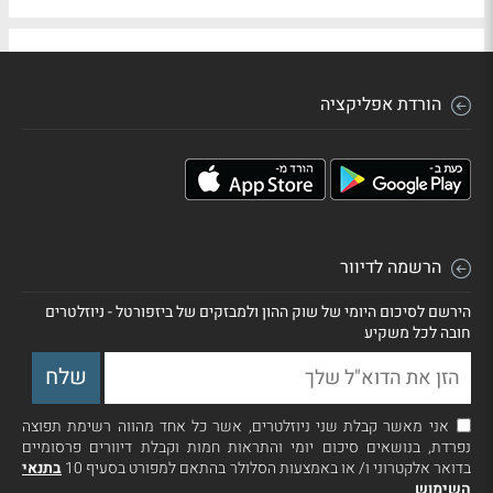
הורדת אפליקציה
הרשמה לדיוור
הירשם לסיכום היומי של שוק ההון ולמבזקים של ביזפורטל - ניוזלטרים
חובה לכל משקיע
אני מאשר קבלת שני ניוזלטרים, אשר כל אחד מהווה רשימת תפוצה
נפרדת, בנושאים סיכום יומי והתראות חמות וקבלת דיוורים פרסומיים
בדואר אלקטרוני ו/ או באמצעות הסלולר בהתאם למפורט בסעיף 10
בתנאי
השימוש