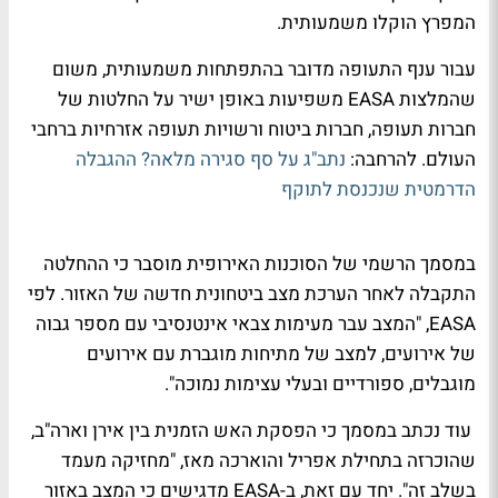
המפרץ הוקלו משמעותית.
עבור ענף התעופה מדובר בהתפתחות משמעותית, משום
שהמלצות EASA משפיעות באופן ישיר על החלטות של
חברות תעופה, חברות ביטוח ורשויות תעופה אזרחיות ברחבי
העולם. להרחבה:
נתב"ג על סף סגירה מלאה? ההגבלה
הדרמטית שנכנסת לתוקף
במסמך הרשמי של הסוכנות האירופית מוסבר כי ההחלטה
התקבלה לאחר הערכת מצב ביטחונית חדשה של האזור. לפי
EASA, "המצב עבר מעימות צבאי אינטנסיבי עם מספר גבוה
של אירועים, למצב של מתיחות מוגברת עם אירועים
מוגבלים, ספורדיים ובעלי עצימות נמוכה".
עוד נכתב במסמך כי הפסקת האש הזמנית בין אירן וארה"ב,
שהוכרזה בתחילת אפריל והוארכה מאז, "מחזיקה מעמד
בשלב זה". יחד עם זאת, ב-EASA מדגישים כי המצב באזור