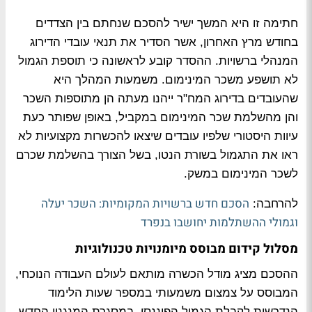
חתימה זו היא המשך ישיר להסכם שנחתם בין הצדדים
בחודש מרץ האחרון, אשר הסדיר את תנאי עובדי הדירוג
המנהלי ברשויות. ההסדר קובע לראשונה כי תוספת הגמול
לא תושפע משכר המינימום. משמעות המהלך היא
שהעובדים בדירוג המח"ר ייהנו מעתה הן מתוספות השכר
והן מהשלמת שכר המינימום במקביל, באופן שפותר כעת
עיוות היסטורי שלפיו עובדים שיצאו להכשרות מקצועיות לא
ראו את התגמול בשורת הנטו, בשל הצורך בהשלמת שכרם
לשכר המינימום במשק.
הסכם חדש ברשויות המקומיות: השכר יעלה
להרחבה:
וגמולי ההשתלמות יחושבו בנפרד
מסלול קידום מבוסס מיומנויות טכנולוגיות
ההסכם מציג מודל הכשרה מותאם לעולם העבודה הנוכחי,
המבוסס על צמצום משמעותי במספר שעות הלימוד
הנדרשות לקבלת הגמול הפיננסי. במסגרת המנגנון החדש,