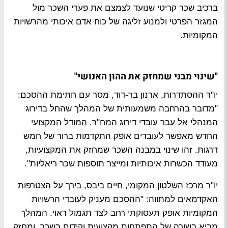
ברכיב שכר קריטי שנועד לצמצם את פערי השכר מול
המגזר הפרטי ולמנוע זליגה של כוח אדם איכותי מהרשויות
המקומיות.
"שינוי מבני שמחזק את ההון האנושי"
יו"ר ההסתדרות, ארנון בר-דוד, מסר עם חתימת ההסכם:
"מדובר בהרחבה משמעותית של המהלך שהחל בדירוג
המנהלי אל עבר עובדי דירוג המח"ר. המודל המקצועי
החדש מאפשר לעובדים אופק התקדמות ברור של חמש
דרגות. זהו שינוי במבנה השכר שמחזק את המקצועיות,
מעודד הכשרות איכותיות ומייצר תוספות שכר ריאליות".
יו"ר מרכז השלטון המקומי, חיים ביבס, בירך על הצטרפות
האקדמאים למתווה: "ההסכם מעניק לעובדי הרשויות
המקומיות אופק תעסוקתי רחב לצד תגמול ראוי. המהלך
מביא בשורה של התפתחות מקצועית וקידום בשכר, ומחזק