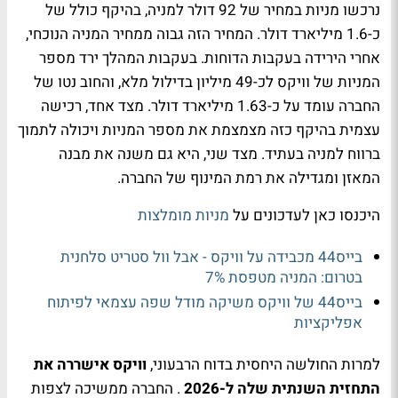
נרכשו מניות במחיר של 92 דולר למניה, בהיקף כולל של
כ-1.6 מיליארד דולר. המחיר הזה גבוה ממחיר המניה הנוכחי,
אחרי הירידה בעקבות הדוחות. בעקבות המהלך ירד מספר
המניות של וויקס לכ-49 מיליון בדילול מלא, והחוב נטו של
החברה עומד על כ-1.63 מיליארד דולר. מצד אחד, רכישה
עצמית בהיקף כזה מצמצמת את מספר המניות ויכולה לתמוך
ברווח למניה בעתיד. מצד שני, היא גם משנה את מבנה
המאזן ומגדילה את רמת המינוף של החברה.
היכנסו כאן לעדכונים על
מניות מומלצות
בייס44 מכבידה על וויקס - אבל וול סטריט סלחנית
בטרום: המניה מטפסת 7%
בייס44 של וויקס משיקה מודל שפה עצמאי לפיתוח
אפליקציות
למרות החולשה היחסית בדוח הרבעוני,
וויקס אישררה את
התחזית השנתית שלה ל-2026
. החברה ממשיכה לצפות