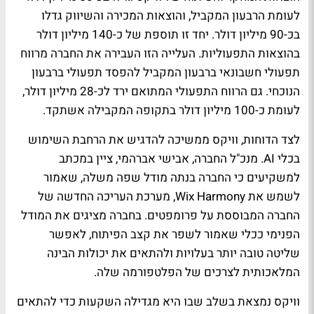
לעומת הרבעון המקביל, והוצאות המכירה והשיווק גדלו
בכ-90 מיליון דולר. יחד זו תוספת של כ-140 מיליון דולר
בהוצאות התפעוליות. העלייה הזו העבירה את החברה מרווח
תפעולי חשבונאי ברבעון המקביל להפסד תפעולי ברבעון
הנוכחי. גם הרווח התפעולי המתואם ירד לכ-28 מיליון דולר,
לעומת כ-100 מיליון דולר בתקופה המקבילה אשתקד.
לצד הדוחות, וויקס ממשיכה להדגיש את הרחבת השימוש
בכלי AI. מנכ"ל החברה, אבישי אברהמי, ציין במכתב
למשקיעים כי החברה בנתה מודל שפה משלה, שאמור
לשמש את Wix Harmony, מערכת העריכה החדשה של
החברה המבוססת על פרומפטים. בחברה מציגים את המודל
הפנימי ככלי שאמור לשפר את קצב הפיתוח, לאפשר
שליטה טובה יותר בעלויות ולהתאים את יכולות הבינה
המלאכותית לצרכים של הפלטפורמה שלה.
וויקס נמצאת בשלב שבו היא מגדילה השקעות כדי להתאים