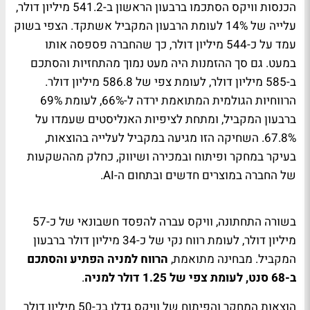
הכנסות וויקס הסתכמו ברבעון הראשון ב-541.2 מיליון דולר,
עלייה של 14% לעומת הרבעון המקביל אשתקד. הצפי בשוק
עמד על כ-544 מיליון דולר, כך שהחברה פספסה אותו
במעט. גם סך ההזמנות היה מעט נמוך מהתחזיות והסתכם
ב-585 מיליון דולר, לעומת צפי של 586.8 מיליון דולר.
הרווחיות הגולמית המתואמת ירדה ל-66%, לעומת 69%
ברבעון המקביל, ומתחת לציפיות האנליסטים שעמדו על
67.8%. השחיקה הזו מגיעה במקביל לעלייה בהוצאות,
בעיקר במחקר ופיתוח ובמכירה ושיווק, כחלק מההשקעות
של החברה במוצרים חדשים ובתחום ה-AI.
בשורה התחתונה, וויקס עברה להפסד חשבונאי של כ-57
מיליון דולר, לעומת רווח נקי של כ-34 מיליון דולר ברבעון
המקביל. מבחינה מתואמת,
הרווח למניה הפתיע והסתכם
ב-68 סנט, לעומת צפי של 1.25 דולר למניה
.
הוצאות המחקר והפיתוח של וויקס גדלו בכ-50 מיליון דולר