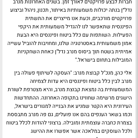
חברות לבצע פרויקטים לאורך זמן. בשנים האחרונות מנרב
נדל״ן בנתה יכולות משמעותיות באיתור, תכנון, ניהול וביצוע
פרויקטים מורכבים, וכעת אנו מייצרים את התשתית
הפיננסית שתאפשר לנו להגדיל משמעותית את היקפי
הפעילות. השותפות עם כלל ביטוח ופיננסים היא הבעת
אמון משמעותית באסטרטגיה שלנו, ומחויבות להוביל עשייה
אמיתית בשטח תוך ביסוס מנרב נדל"ן כאחת השחקניות
המובילות בתחום בישראל
.
"
אלי כהן, מנכ"ל קבוצת מנרב: "העסקה לשיתוף פעולה בין
מנרב לבין כלל ביטוח ופיננסים היא עדות לצמיחה
המשמעותית בה נמצאת קבוצת מנרב, והיא מצטרפת לשורת
הישגים מרשימה שחווינו בתקופה האחרונה. ההתחדשות
העירונית היא הקטר שמניע את הבנייה למגורים בישראל,
וכמו בשאר הענפים בהם אנו פועלים, גם פה מנרב מתבססת
בצמרת כחברה עוצמתית ומובילה. ברצוני להודות לכלל ביטוח
ולכל העוסקים במלאכה אשר אפשרו את ההישג