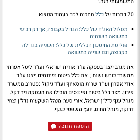
המשמעותי הזה."
70 כתבות על
כלל
מחכות לכם בעמוד הנושא
מסלול האג״ח של כלל: הגדול בקבוצה, אך רק רביעי
בתשואה השנתית
פוליסת החיסכון הכללית של כלל: השנייה בגודלה
בקבוצה, וגם שנייה בתשואה
את מנרב ייצגו בעסקה עו"ד אורית ישראלי ועו"ד ליטל אפרתי
ממשרד כורש ושות';
את כלל ביטוח ופיננסים ייצגו עו"ד
אודי אפרון ועו"ד שרית מוסאיוף ועו"ד ניקול נסטרוב ממשרד
פירון. מצד כלל ביטוח ופיננסים הובילו את העסקה ניר דקל,
מנהל ענף נדל״ן ישראל, אורי סער, מנהל השקעות נדל"ן וצחי
דרוקר, מנהל תחום, יועץ משפטי כ.נ.ף.
הוספת תגובה