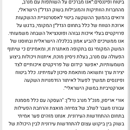
ביטוח ופיננסים:״אנו מברכים על השותפות עם מנרב,
מהחברות הוותיקות והמובילות בשוק הנדל״ן הישראלי,
ורואים בהמשך ההשקעה ביטוי לאסטרטגיית ההשקעות
ארוכת הטווח של כלל בתחום הנדל״ן המקומי, בדגש על
פרויקטים בעלי איכות גבוהה ופוטנציאל השבחה משמעותי.
אנו ממשיכים להביע אמון בכלכלה הישראלית ובחוסנו של
המשק המקומי גם בתקופה מאתגרת זו, ומאמינים כי שיתוף
הפעולה עם מנרב, בעלת ניסיון מוכח, איתנות ויכולות ביצוע
משמעותיות, יאפשר קידום של פרויקטים איכותיים לצד
יצירת ערך ותשואה מותאמת סיכון לעמיתינו. כלל ביטוח
ופיננסים תמשיך לפעול לאיתור הזדמנויות השקעה
אטרקטיביות במשק הישראלי״.
אורי אריסון, מנכ"ל מנרב נדל"ן:
"
העסקה עם כלל מסמנת
עבורנו מעבר לשלב של צמיחה מואצת והרחבת הפעילות
בתחום ההתחדשות העירונית. אנחנו מזהים פער אמיתי
בשוק בין ביקוש עצום להתחדשות עירונית לבין היכולת של