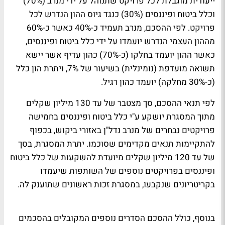
ייעודית מוגבלת לכל פרויקט שתנוהל על ידי מנרב (70%)
וכלל ביטוח ופיננסים (30%) כנגד גיוס ההון הנדרש לכל
פרויקט. לפי ההסכם, מנרב תעמיד כ-40% כאשר כ-60%
מההון העצמי הנדרש יועמדו על ידי כלל ביטוח ופיננסים,
כאשר ההון יועמד בחלקו (כ-70%) כהון עדיף אשר יישא
תשואה מועדפת (נומינלית) בשיעור של 7%, ויתרת הון כלל
(כ-30% מחלקה) יועמד כהון רגיל.
לפי תנאי ההסכם, סך מצטבר של עד 130 מיליון שקלים
מתוך המסגרת יושקע ע"י כלל ביטוח ופיננסים בחמישה
פרויקטים נבחרים של מנרב נדל"ן באזורי ביקוש, בכפוף
להתקיימות תנאים מקדימים שסוכמו. יתרת המסגרת, בסך
של עד 120 מיליון שקלים מיועדת להשקעות של כלל ביטוח
ופיננסים בפרויקטים נוספים של השותפות שיעמדו
בקריטריונים שנקבעו, במסגרת זכות ראשונים שתוענק לה.
בנוסף, כולל ההסכם הסדרים נוספים המקובלים בהסכמים