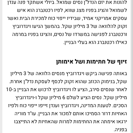
להונות את יזם הנדל"ן נסים שמואל. ביולי אשתקד פנה ענדן
לשמואל והציג בפניו מצג שווא, לפיו רכטנברג הוא איש
עסקים אמריקני אמיד, שבידיו ייפוי כוח למכירת הבית ואשר
זקוק להלוואה של 3 מיליון שקל. בהמשך הגיעו ויגדרוביץ
ורכטנברג לפגישה במשרדו של נסים, והציגו בפניו במרמה
כאילו רכטנברג הוא בעלי הבניין.
זיוף של חתימות ושל אימותן
באותה פגישה ביקש ויגדרוביץ מנסים הלוואה של 3 מיליון
שקל, בנימוק הכוזב שהוא זקוק לכסף לעסקת נדל"ן אחרת.
לאחר שנסים סירב, הציע לו ויגדרוביץ לרכוש את הבניין ב-10
מיליון שקל. נסים הציע לשלם 6 מיליון שקל ו-ויגדרוביץ
הסכים. לטענת המדינה, ויגדרוביץ וענדן זייפו ייפוי כוח ולפיו
האחיות דרור הסמיכו אותם למכור את הבניין. עו"ד מוריה
ירגאו אימתה את החתימות למרות שהאחיות לא התייצבו
בפניה.