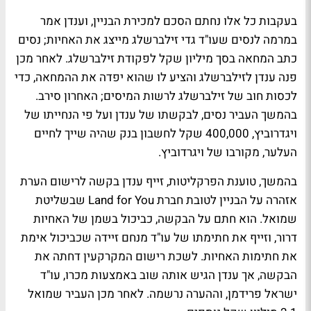
בעקבות כל אלו נחתם הסכם למכירת הבניין, וענדן אמר
במרמה לנסים שעו"ד גדי זילברשלג מייצג את האחיות; נסים
כתב המחאה בסך מיליון שקל לפקודת זילברשלג. לאחר מכן
פנה ענדן לזילברשלג והציע לו שהוא יפדה את ההמחאה, כדי
לכסות חוב של זילברשלג לרשות המיסים; האחרון סירב.
בהמשך העביר נסים, לבקשתו של ענדן ועל פי הנחייתו של
ויגדרוביץ, 400,000 שקל לחשבון בנק שהיה שייך לחיים
העלער, מקורבו של ויגרדוביץ.
בהמשך, טוענת הפרקליטות, זייף ענדן בקשה לרישום הערת
אזהרה על הבניין לטובת חברת Land for You שבשליטת
שמואל. הוא חתם על הבקשה, כביכול בשמן של האחיות
דרור, וזייף את חתימתו של עו"ד מנחם זיידה שכביכול אימת
את חתימות האחיות. לשכת רישום המקרקעין דחתה את
הבקשה, אך ענדן הגיש אותה שוב באמצעות מכרו, עו"ד
ישראל פרידמן, וההערה נרשמה. לאחר מכן העביר שמואל