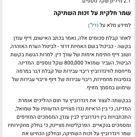
2.1 מיליון שקל נוספים.
שמר חלקית על זכות השתיקה
למידע מלא על
נדל"ן
לאחר קבלת סכומים אלה, נאמר בכתב האישום, זייף ענדן
בקשה - כביכול בשם האחיות דרור - לביטול הערת האזהרה,
ושוב זייף חתימת אימות של עורך דין. למרות הגשת בקשת
הביטול, העביר שמואל 800,000 שקל נוספים. המדינה
מייחסת לוויגדרוביץ ריבוי עבירות של קבלת דבר במרמה
בנסיבות מחמירות, ריבוי עבירות של זיוף וריבוי עבירות של
שימוש במסמך מזויף.
בבקשתה לעצור את ויגדרוביץ עד תום ההליכים אומרת
המדינה, כי בין הראיות נגדו מצויים הודעותיו של שמואל,
התכתבויות בין ויגדרוביץ לבין ענדן, המסמכים המזויפים
ומסמכים בנקאיים. הפרקליטות מציינת, כי בחלק מחקירותיו
שמר ויגדרוביץ על זכות השתיקה, ובחלקן הכחיש את