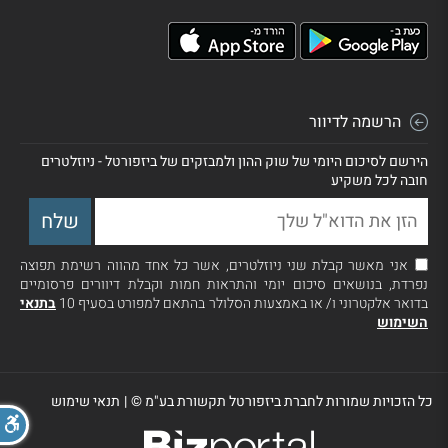
הרשמה לדיוור
הירשם לסיכום היומי של שוק ההון ולמבזקים של ביזפורטל - ניוזלטרים
חובה לכל משקיע
אני מאשר קבלת שני ניוזלטרים, אשר כל אחד מהווה רשימת תפוצה
נפרדת, בנושאים סיכום יומי והתראות חמות וקבלת דיוורים פרסומיים
בדואר אלקטרוני ו/ או באמצעות הסלולר בהתאם למפורט בסעיף 10
בתנאי
השימוש
כל הזכויות שמורות לחברת ביזפורטל תקשורת בע"מ ©
|
תנאי שימוש