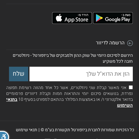
הרשמה לדיוור
הירשם לסיכום היומי של שוק ההון ולמבזקים של ביזפורטל - ניוזלטרים
חובה לכל משקיע
אני מאשר קבלת שני ניוזלטרים, אשר כל אחד מהווה רשימת תפוצה
נפרדת, בנושאים סיכום יומי והתראות חמות וקבלת דיוורים פרסומיים
בדואר אלקטרוני ו/ או באמצעות הסלולר בהתאם למפורט בסעיף 10
בתנאי
השימוש
כל הזכויות שמורות לחברת ביזפורטל תקשורת בע"מ ©
|
תנאי שימוש