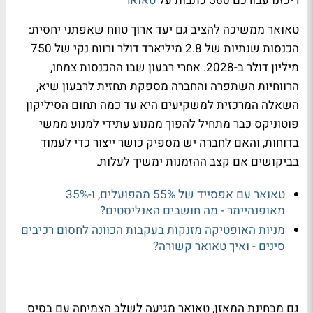
ריכזנו עבורכם 560 כתבות על
טאואר
טאואר ממשיכה להציב גם יעד ארוך טווח שאפתני יחסית:
הכנסות שנתיות של 2.8 מיליארד דולר ורווח נקי של 750
מיליון דולר ב-2028. אחרי רבעון שבו ההכנסות צמחו,
הרווחיות השתפרה והחברה מספקת תחזית לרבעון שיא,
השאלה המרכזית למשקיעים היא עד כמה תחום הסיליקון
פוטוניקס כבר מתחיל להפוך ממנוע עתידי למנוע ממשי
בדוחות, והאם לחברה יש מספיק כושר ייצור כדי לעמוד
בביקושים אם קצב ההזמנות ימשיך לעלות.
טאואר עם אפסייד של 55% מהפועלים, ו-35%
מאופנהיימר - מה חושבים האנליסטים?
מניות האופטיקה מזנקות בעקבות הכוונה לחסום רכיבים
סינים - ואיך טאואר קשורה?
גם מבחינת המאזן, טאואר מגיעה לשלב הצמיחה עם בסיס