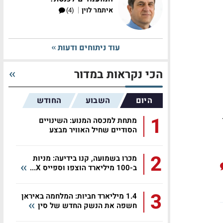
|
איתמר לוין
(4)
עוד ניתוחים ודעות
הכי נקראות במדור
היום
השבוע
החודש
1
מתחת למכסה המנוע: השינויים
הסודיים שחיל האוויר מבצע
באפאצ'י...
2
מכרו בשמועה, קנו בידיעה: מניות
ב-100 מיליארד הוצפו וספייס X...
3
1.4 מיליארד חביות: המלחמה באיראן
חשפה את הנשק החדש של סין