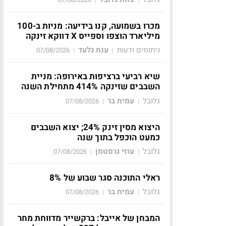
מכרו בשמועה, קנו בידיעה: מניות ב-100
מיליארד הוצפו וספייס X דווקא זינקה
ניתוחים ודעות
ענת גלעד
07/08/2026
|
|
שיא רביעי ברציפות באירופה: מניית
השבבים שזינקה 414% מתחילת השנה
גלובל
עמית בר
07/08/2026
|
|
היצוא מסין זינק 24%; יצוא השבבים
כמעט הוכפל בתוך שנה
גלובל
עוזי גרסטמן
07/08/2026
|
|
ראלי התוכנה סגר שבוע של 8%
גלובל
עמית בר
07/08/2026
|
|
המבחן של אייבל: ברקשייר מדווחת מחר