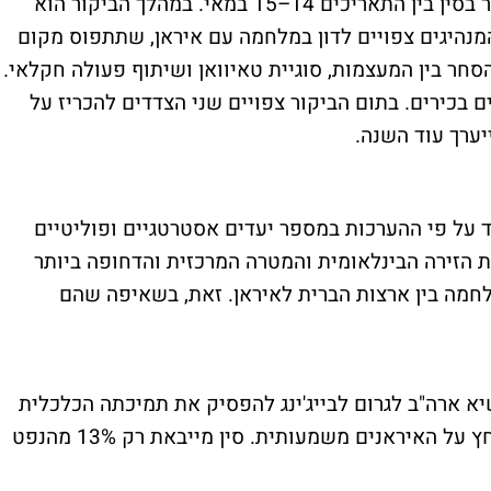
נשיא ארצות הברית, דונלד טראמפ, צפוי לבקר בסין בין התאריכים 14–15 במאי. במהלך הביקור הוא
 המנהיגים צפויים לדון במלחמה עם איראן, שתתפוס מקום
חר בין המעצמות, סוגיית טאיוואן ושיתוף פעולה חקלאי.
 בכירים. בתום הביקור צפויים שני הצדדים להכריז על
יערך עוד השנה.
 על פי ההערכות במספר יעדים אסטרטגיים ופוליטיים
את הזירה הבינלאומית והמטרה המרכזית והדחופה ביותר
לחמה בין ארצות הברית לאיראן. זאת, בשאיפה שהם
א ארה"ב לגרום לבייג'ינג להפסיק את תמיכתה הכלכלית
והמדינית בטהראן, מה שעשוי להגביר את הלחץ על האיראנים משמעותית. סין מייבאת רק 13% מהנפט