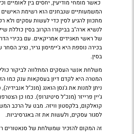
כאשר מומחי מודיעין, יחסים בין לאומיים וכ
המשמעותיים שנבחנים הוא רשימת האישים המ
מתכוון להגיע לסין כדי לעשות עסקים ולא ר
לנשיא ארה"ב בביקורו הקרוב בסין כוללת ש
של ראשי תאגידים אמריקאים. עם בכירי הדרג 
בכירה נוספת היא ג'יימיסון גריר, נציב הסחר 
בסין.
משלחת אנשי העסקים המתלווה לביקור כוללת
המטרה היא לקדם דיון בעסקאות ענק כמו הזמ
ניתן למנות את ג'נסן הואנג (מנכ"ל אנבידיה), 
ג'יין פרייזר (מנכ"ל סיטיגרופ). כמו כן הצט
קואלקום, בלקסטון וויזה. מבט על הרכב המ
לסגור עסקים, ולעשות את זה באגרסיביות.
זה המקום להזכיר שמשלחת של סנאטורים רפו