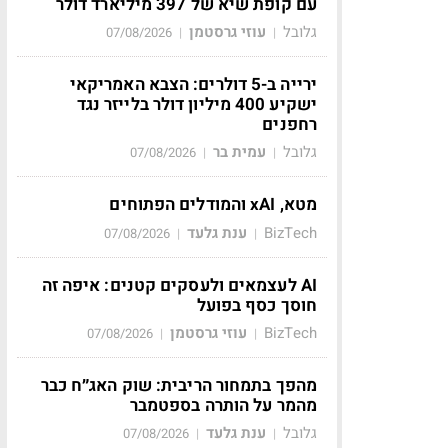
עם קופת שיא של 397 מיליארד דולר
גלובל
עוזי גרסטמן
07/08/2026
|
|
ירייה ב-5 דולרים: הצבא האמריקאי
ישקיע 400 מיליון דולר בלייזר נגד
רחפנים
גלובל
עמית בר
07/08/2026
|
|
מטא, xAI והמודלים הפתוחים
BizTech
ענת גלעד
07/08/2026
|
|
AI לעצמאים ולעסקים קטנים: איפה זה
חוסך כסף בפועל
BizTech
עוזי גרסטמן
07/08/2026
|
|
מהפך בתמחור הריבית: שוק האג״ח כבר
מהמר על הותרה בספטמבר
גלובל
ענת גלעד
07/08/2026
|
|