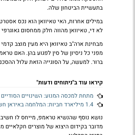
בתעשיית הביטחון שלה.
במילים אחרות, האי טאיוואן הוא נכס אסטרטג
לא די, טאיוואן מהווה חלק ממחסום גאוגרפי
מבחינת ארה"ב טאיוואן היא מעין מוצב קדמי ה
מפני כל ניסיון של סין לפגוע בהן. האם טר
ברור. למעשה, על הסוגייה הזאת עלול ההסכם 
קיראו עוד ב"ניתוחים ודעות"
מתחת למכסה המנוע: השינויים הסודיים 
1.4 מיליארד חביות: המלחמה באיראן חשפה את הנשק החדש של סין
נושא נוסף שהנשיא טראמפ, מייחס לו חשיבו
מדובר בקידום היצוא של מוצרים חקלאיים מ