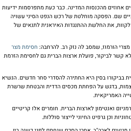
עים אחוזים מהכנסות המדינה. כבר כעת מתפרסמות ידיעות
ניים שם. הפסקה מוחלטת של רכש הנפט הסיני עשויה
לקוות, את החלשת ההתנגדות האיראנית לתנאים של
 מצרי הורמוז, שמסב לה נזק רב. להרחבה:
חסימת מצר
ללא קשר לביקור, פועלת ארצות הברית גם לחסימת הזרמת
 בביקורו בסין היא החתירה להסדרי סחר חדשים. הנשיא
עצמות, בדגש על הפחתת מכסים הדדית והבטחת שרשרת
ייה האמריקאית.
ליום, גרמניום ואנטימון לארצות הברית. חומרים אלו קריטיים
חוניות וכן גרפיט החיוני לייצור סוללות.
ו מגיעים לארה"ב, אחרי הסכם שנחתם לפני כשנה בין