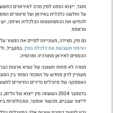
מנגד, ייצוא הנפט לסין מניב לאיראנים כתש
על חולשה כלכלית באיראן ועל פיטורים המו
להחיש את ההתמוטטות הכלכלית ואיתה, יש 
טראמפ.
גם סין, מצידה, מעוניינת לסיים את המצור על
הורמוז משבשת את כלכלת בסין
. במקביל, ו
הכספים לאיראן מתורכיה ומרוסיה.
מטרה לא פחות חשובה של נשיא ארצות הברית
מעוניין לדון מחדש על הסכמי הסחר בין המ
האספקה של מינרלים נדירים החיוניים לתעש
בדצמבר 2024 השעתה סין ייצוא של ג
לייצור שבבים, מכשור אופטי, וטכנולוגיות ביט
נכון למועד כתיבת שורות אלה המינרלים הלל