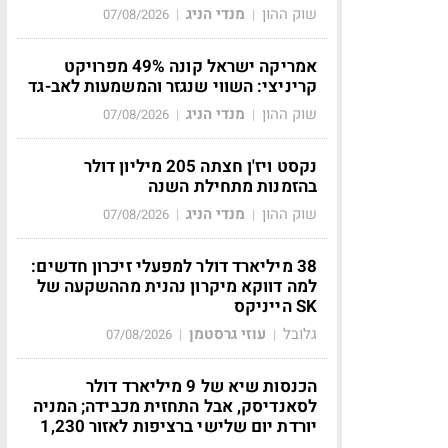
שוק ההון
מנדי הניג
07/08/2026
|
|
אמריקה ישראל קונה 49% מפרויקט
קריניצי: השווי שנגזר והמשמעות לאב-גד
שוק ההון
מנדי הניג
07/08/2026
|
|
נקסט ויז'ן חצתה 205 מיליון דולר
בהזמנות מתחילת השנה
שוק ההון
מנדי הניג
07/08/2026
|
|
38 מיליארד דולר למפעלי זיכרון חדשים:
למה דווקא מיקרון נהנית מההשקעה של
SK הייניקס
גלובל
עוזי גרסטמן
07/08/2026
|
|
הכנסות שיא של 9 מיליארד דולר
לסאנדיסק, אבל התחזית מכבידה; המניה
יורדת יום שלישי ברציפות לאזור 1,230