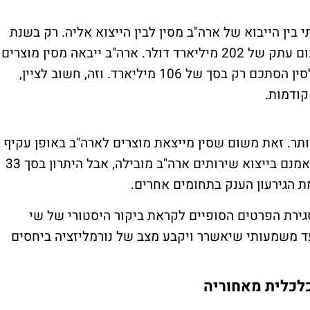
ין הייבוא של ארה"ב מסין לבין הייצוא אליה. רק בשנת
2025 עמד הגירעון בסחר לרעת ארה"ב על סכום עתק של 202 מיליארד דולר. ארה"ב ייבאה מסין מוצרים
בשווי 308 מיליארד דולר, אבל הייצוא שלה לסין הסתכם רק בסך של 106 מיליארד. וזה, חשוב לציין,
קודמות.
יותר. זאת משום שסין מייצאת מוצרים לארה"ב באופן עקיף
דרך מדינות שלישיות כמו מקסיקו ווייטנאם. אמנם בייצוא שירותים ארה"ב מובילה, אבל היתרון בסך 33
 הגירעון הענק בתחומים אחרים.
גירת הפרטים הסופיים לקראת ביקור היסטורי של שי
צעד משמעותי שיאשרר ויקבע מצב של נורמליזציה ביחסים
כלית מאחוריה