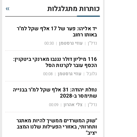
כותרות מתגלגלות
יד אליהו: פער של 17 אלף שקל למ"ר
באותו רחוב
נדל"ן
עוזי גרסטמן
00:30
|
|
116 מיליון דולר נגנבו מארנקי ביטקוין:
הכסף עובר לקרנות הסל
גלובל
עוזי גרסטמן
00:08
|
|
נחלת יהודה: 31 אלף שקל למ"ר בבנייה
שתימסר ב-2028
נדל"ן
צלי אהרון
00:09
|
|
"שוק המשרדים ממשיך להיות מאתגר
ותחרותי, באזורי הפעילות שלנו המצב
יציב"