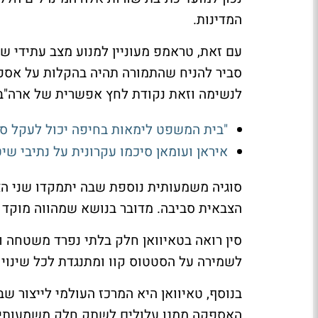
המדינות.
עם זאת, טראמפ מעוניין למנוע מצב עתידי שב
סביר להניח שהתמורה תהיה בהקלות על אספקת
לנשימה וזאת נקודת לחץ אפשרית של ארה"ב 
"בית המשפט לימאות בחיפה יכול לעקל ספ
איראן ועומאן סיכמו עקרונית על נתיבי שיט
סוגיה משמעותית נוספת שבה יתמקדו שני הצד
הצבאית סביבה. מדובר בנושא שמהווה מוקד חי
סין רואה בטאיוואן חלק בלתי נפרד משטחה ו
לשמירה על הסטטוס קוו ומתנגדת לכל שינוי ח
בנוסף, טאיוואן היא המרכז העולמי לייצור ש
האספקה ממנו עלולים לשתק חלק משמעותי בכ