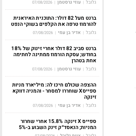
גלובל
עוזי גרסטמן
07/08/2026
|
|
ברנט מעל 82 דולר: התוכנית האיראנית
להורמוז טרפה את הקלפים בשוקי הנפט
גלובל
אדיר בן עמי
07/08/2026
|
|
ברנט סביב 82 דולר אחרי זינוק של 18%
בחודש; עסקת הורמוז ממתינה לחתימה
אחת בטהרן
גלובל
עוזי גרסטמן
07/08/2026
|
|
ההצפה שכולם חיכו לה: מיליארד מניות
ספייסX שוחררו למסחר - והמניה דווקא
זינקה
גלובל
אדיר בן עמי
07/08/2026
|
|
ספייס X זינקה 15.8% אחרי שחרור
המניות; הנאסד״ק זינק השבוע ב-5%
גלובל
צוות גלובל
07/08/2026
|
|