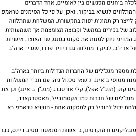
לכלה בוחנים מפגשים בין לאומיים, אחד הדברים
תלווים לנשיא בביקור. ואכן, על פי כל הסימנים טראמפ
ק לייצר רק תמונות יפות בתקשורת. המשלחת שתתלווה
ילוב של בכירים בממשל וקבוצה מצומצמת אך משמעותית
המדיני ניתן למנות את סקוט בסנט, שר האוצר. אישיות
של ארה"ב. לביקור מתלווה גם דיוויד פרדו, שגריר ארה"ב
 מספר מנכ"לים של החברות הגדולות ביותר בארה"ב.
נת מטוסי בואינג ונושאי טכנולוגיה. עם חברי המשלחת
טים קוק (מנכ"ל אפל), קלי אורטברג (מנכ"ך בואינג) וכן את
רפו מנכ"לים של חברות כמו אקסמובייל, מאסטרקארד,
שלחת יכול להוביל רק למסקנה אחת - הנשיא טראמפ בא
בליקנים ודמוקרטים, בראשות הסנאטור סטיב דיינס, כבר