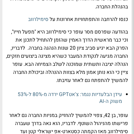
בהנהלת החברה.
כנסו להרחבה והתפתחויות אחרונות על
סימילרווב
בהודעה שפרסם מסר עופר כי סימילרווב היא "מפעל חייו",
וכי כבר מראשית הדרך האמין שהזמן להתחיל לתכנן את
הפרק הבא יגיע סביב ציון 20 שנות הנהגה בחברה. לדבריו,
החברה מגיעה לנקודת המעבר כשהיא מציגה ביצועים חזקים,
הנהלה יציבה ותשתית שמוכנה לשלב הצמיחה הבא. עופר
ציין כי הוא נותן אמון מלא בצוות ההנהלה וביכולת החברה
להמשיך להתפתח גם לאחר עזיבתו.
עידן הבלעדיות נגמר: צ'אטGPT ירדה מ-80% ל-53%
משוק ה-AI
עופר, בן 42, צפוי להמשיך להחזיק במניות החברה גם לאחר
פרישתו מהניהול השוטף. לדבריו, הוא גאה בדרך שעברה
סימילרווב מאז הקמתה כסטארט-אפ ישראלי קטן ועד