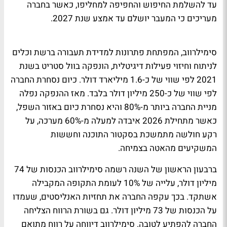
עד להשלמת החיפוש והחפיפה למחליפו, כאשר בחברה
מעריכים כי המעבר יושלם עד אמצע שנת 2027.
סימילרווב, המפתחת פתרונות למדידת תעבורה ברשת וכלים
לניתוח וחיזוי פעילות דיגיטלית, הונפקה בוול סטריט בשנת
2021 לפי שווי של כ-1.6 מיליארד דולר. כיום נסחרת החברה
לפי שווי של כ-250 מיליון דולר בלבד. מאז ההנפקה נפלה
מניית החברה ביותר מ-80% והיא נסחרת כיום באזור השפל,
כאשר מתחילת 2026 איבדה למעלה מ-60% מערכה, על
רקע חולשה מתמשכת בסקטור התוכנה וחששות
המשקיעים מהאטה בצמיחה.
ברבעון הראשון של השנה רשמה סימילרווב הכנסות של 74
מיליון דולר, עלייה של 10% לעומת התקופה המקבילה
אשתקד. בכך עקפה החברה את תחזיות האנליסטים, שעמדו
על הכנסות של 73 מיליון דולר. גם בשורת הרווח הצליחה
החברה להפתיע לטובה. סימילרווב דיווחה על רווח מתואם