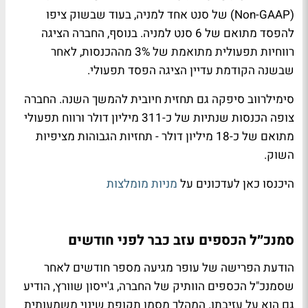
(Non-GAAP) של סנט אחד למניה, בעוד שבשוק ציפו
להפסד מתואם של 6 סנט למניה. בנוסף, החברה הציגה
רווחיות תפעולית מתואמת של 3% מההכנסות, לאחר
שבשנה הקודמת עדיין הציגה הפסד תפעולי.
סימילרווב סיפקה גם תחזית חיובית להמשך השנה. החברה
צופה הכנסות שנתיות של כ-311 מיליון דולר ורווח תפעולי
מתואם של כ-18 מיליון דולר - תחזיות הגבוהות מציפיות
השוק.
היכנסו כאן לעדכונים על
מניות מומלצות
סמנכ״ל הכספים עזב כבר לפני חודשים
הודעת הפרישה של עופר מגיעה מספר חודשים לאחר
שסמנכ"ל הכספים הוותיק של החברה, ג'ייסון שוורץ, הודיע
גם הוא על עזיבתו. המהלך מסמן תקופת שינוי משמעותית