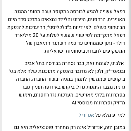
רפאל עשויה להגיע לבורסה בתקופה שבה תחומי ההגנה
האווירית, הרחפנים, היירוט והלייזר נמצאים במרכז סדר היום
הביטחוני בעולם. לפי דיווח ב״כלכליסט״, ההיערכות להנפקת
רפאל מתקדמת לפי שווי שעשוי לעלות על 20 מיליארד
דולר - נתון שממחיש עד כמה השתנה התיאבון של
המשקיעים לחברות ביטחוניות ישראליות.
אלביט, לעומת זאת, כבר נסחרת בבורסה בתל אביב
ובנאסד״ק, ולכן לא מדובר בהנפקה מתוכננת שלה אלא בגל
ביקושים שממשיך לתמוך במניה ובשווי החברה. החברה
נהנית מצבר הזמנות גדול, ביקוש באירופה ועניין גובר
בפתרונות בלתי מאוישים, מערכות נגד רחפנים, חימוש
מדויק ופתרונות מבוססי AI.
למידע מלא על
אנדוריל
במובן הזה, אנדוריל אינה רק מתחרה פוטנציאלית היא גם