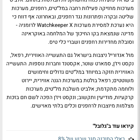
מערכות מחזיקה פעילות רחבה במל״טים, רחפנים, מערכות
שליטה ובקרה ופתרונות נגד רחפנים, ובאחרונה אף דווח כי
היא נערכת למסירת מערכות Watchkeeper X לרומניה -
מדינה שנמצאת בקו החיכוך של המלחמה באוקראינה
וסובלת מחדירות רחפנים ושברי כלי טיס.
מול אנדוריל ניצבות בישראל גם התעשייה האווירית, רפאל,
נקסט ויז׳ן, סמארט שוטר, אקסטנד וחברות נוספות. התעשייה
האווירית חזקה במיוחד במל״טים גדולים וחימושים
משוטטים; רפאל בולטת במערכות הגנה אווירית, יירוט
ולוחמה מתקדמת; אלביט משלבת מל״טים, מערכות
קרקעיות, מודיעין ותקשוב; ונקסט ויז׳ן הפכה לשם חם בזכות
מצלמות מיוצבות לרחפנים וכלים בלתי מאוישים.
קיראו עוד ב"גלובל"
ראלי התוכנה סגר שבוע של 8%