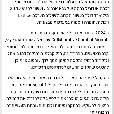
הפנטגון וממשלות בעלות ברית של ארה״ב. בחודש מרץ
זכתה אנדוריל בחוזה של צבא ארה״ב שעשוי להגיע עד 20
מיליארד דולר בעשור הקרוב, לשילוב מערכת Lattice
ויכולות חומרה נוספות במערכות מבצעיות.
ב־2024 נבחרה אנדוריל להשתתף גם בתוכנית
Collaborative Combat Aircraft של חיל האוויר האמריקאי,
שמטרתה לפתח כלי טיס בלתי מאוישים שיטוסו לצד מטוסי
קרב מאוישים. הבחירה בה, מול קבלניות ותיקות כמו בואינג
ולוקהיד מרטין, נתפסה כסימן נוסף לכך שהפנטגון מוכן
להכניס שחקנים חדשים לפרויקטים מרכזיים.
במקביל לגיוס ההון, אנדוריל מרחיבה את יכולות הייצור שלה.
אחד המוקדים המרכזיים הוא מפעל Arsenal-1 באוהיו, שבו
החברה מתכננת לייצר רחפנים ומערכות נשק נוספות בקנה
מידה גדול. הגיוס הנוכחי אמור לסייע לה להגדיל את קיבולת
הייצור, להשקיע במחקר ופיתוח ולבנות תשתיות תעשייתיות
רחבות יותר.