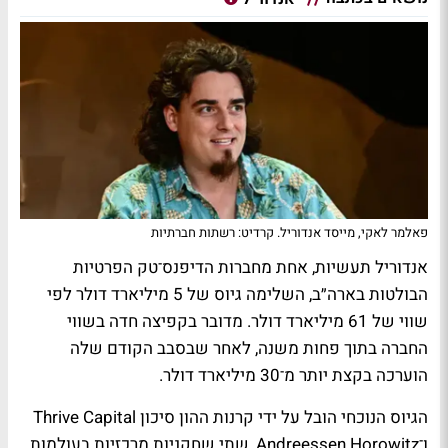
פאלמר לאקי, מייסד אנדוריל. קרדיט: רשתות חברתיות
אנדוריל תעשיות, אחת מחברות הדיפנס־טק הפרטיות
הבולטות בארה״ב, השלימה גיוס של 5 מיליארד דולר לפי
שווי של 61 מיליארד דולר. מדובר בקפיצה חדה בשווי
החברה בתוך פחות משנה, לאחר שבסבב הקודם שלה
הוערכה בקצת יותר מ־30 מיליארד דולר.
הגיוס הנוכחי הובל על ידי קרנות ההון סיכון Thrive Capital
ו־Andreessen Horowitz, שתי שחקניות מרכזיות בעולמות