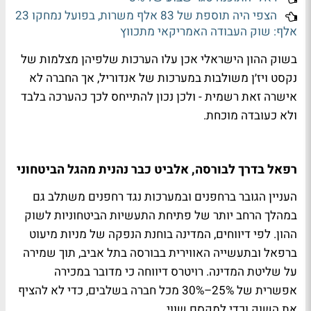
הצפי היה תוספת של 83 אלף משרות, בפועל נמחקו 23
אלף: שוק העבודה האמריקאי מתכווץ
בשוק ההון הישראלי אכן עלו הערכות שלפיהן מצלמות של
נקסט ויז׳ן משולבות במערכות של אנדוריל, אך החברה לא
אישרה זאת רשמית - ולכן נכון להתייחס לכך כהערכה בלבד
ולא כעובדה מוכחת.
רפאל בדרך לבורסה, אלביט כבר נהנית מהגל הביטחוני
העניין הגובר ברחפנים ובמערכות נגד רחפנים משתלב גם
במהלך הרחב יותר של פתיחת התעשיות הביטחוניות לשוק
ההון. לפי דיווחים, המדינה בוחנת הנפקה של מניות מיעוט
ברפאל ובתעשייה האווירית בבורסה בתל אביב, תוך שמירה
על שליטת המדינה. רויטרס דיווחה כי מדובר במכירה
אפשרית של 25%–30% מכל חברה בשלבים, כדי לא להציף
את השוק וכדי למקסם שווי.