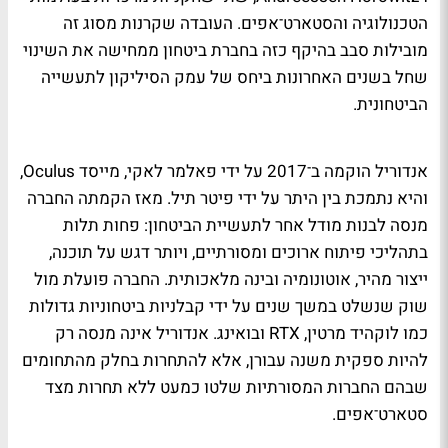
הטכנולוגיה והסטארט־אפים. העובדה שקרנות מסוג זה
מובילות סבב בהיקף כזה בחברת ביטחון ממחישה את השינוי
שחל בשנים האחרונות ביחס של עמק הסיליקון לתעשייה
הביטחונית.
אנדוריל הוקמה ב־2017 על ידי פאלמר לאקי, מייסד Oculus,
והיא נתמכת בין היתר על ידי פיטר תיל. מאז הקמתה החברה
מנסה לבנות מודל אחר לתעשיית הביטחון: פחות תלות
בתהליכי פיתוח ארוכים ומסורתיים, ויותר דגש על תוכנה,
ייצור מהיר, אוטונומיה ובינה מלאכותית. החברה פועלת מול
שוק שנשלט במשך שנים על ידי קבלניות ביטחוניות גדולות
כמו לוקהיד מרטין, RTX ובואינג. אנדוריל אינה מנסה רק
להיות ספקית משנה עבורן, אלא להתחרות בחלק מהתחומים
שבהם החברות המסורתיות שלטו כמעט ללא תחרות מצד
סטארט־אפים.