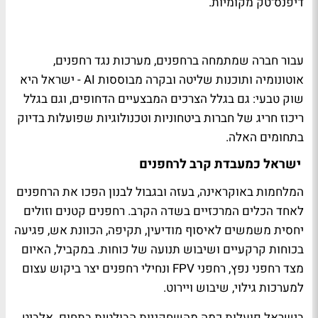
דיפנס־טק מקומיות.
עבור חברה שמתמחה ברחפנים, מערכות נגד רחפנים,
אוטונומיה ותוכנות שליטה ובקרה מבוססות AI - ישראל היא
שוק טבעי: גם בגלל הצרכים המבצעיים הדחופים, וגם בגלל
ריכוז חריג של חברות ביטחוניות וטכנולוגיות שפועלות בדיוק
בתחומים האלה.
ישראל כמעבדת קרב לרחפנים
המלחמות באוקראינה, בעזה ובגבול לבנון הפכו את הרחפנים
לאחד הכלים המרכזיים בשדה הקרב. רחפנים קטנים וזולים
יחסית משמשים לאיסוף מודיעין, תקיפה, הכוונת אש, פגיעה
בכוחות קרקעיים ושיבוש תנועה של כוחות. במקביל, האיום
מצד רחפני נפץ, רחפני FPV ונחילי רחפנים יצר ביקוש עצום
למערכות גילוי, שיבוש ויירוט.
בישראל פועלות כמה מהשחקניות הבולטות בתחום. אלביט