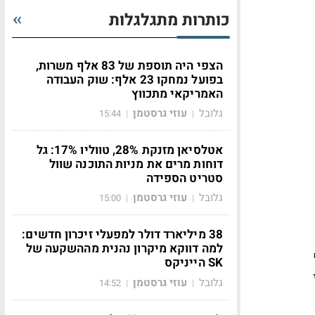
כותרות מתגלגלות
הצפי היה תוספת של 83 אלף משרות,
בפועל נמחקו 23 אלף: שוק העבודה
האמריקאי מתכווץ
גלובל
עוזי גרסטמן
15:44
|
|
אטלסיאן מזנקת 28%, טווליו 17%: גל
דוחות מרים את מניות התוכנה שוול
סטריט הספידה
גלובל
עוזי גרסטמן
15:00
|
|
38 מיליארד דולר למפעלי זיכרון חדשים:
למה דווקא מיקרון נהנית מההשקעה של
SK הייניקס
גלובל
עוזי גרסטמן
14:52
|
|