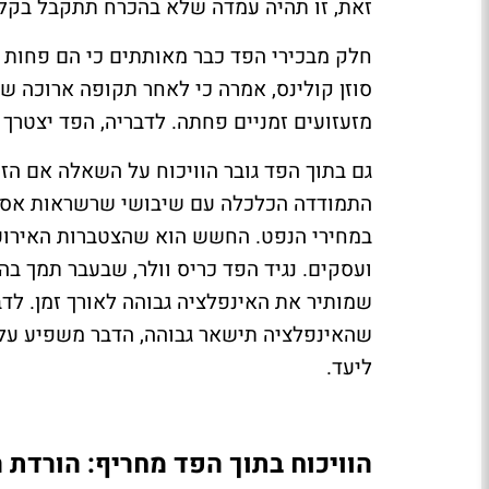
זאת, זו תהיה עמדה שלא בהכרח תתקבל בקל
חלק מבכירי הפד כבר מאותתים כי הם פחות מ
סוזן קולינס, אמרה כי לאחר תקופה ארוכה ש
מזעזועים זמניים פחתה. לדבריה, הפד יצטרך 
גם בתוך הפד גובר הוויכוח על השאלה אם הזע
התמודדה הכלכלה עם שיבושי שרשראות אספקה
במחירי הנפט. החשש הוא שהצטברות האירועים
ועסקים. נגיד הפד כריס וולר, שבעבר תמך בהו
שמותיר את האינפלציה גבוהה לאורך זמן. לד
שהאינפלציה תישאר גבוהה, הדבר משפיע על 
ליעד.
הוויכוח בתוך הפד מחריף: הורדת 