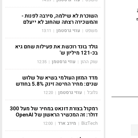
השוכרת לא שילמה, סירבה לפנות -
והמשכירה רצתה שהחוב לא ייעלם
משפט
עוזי גרסטמן
13:11
|
|
גולד בונד רוכשת את פעילות שחם גיא
בכ-121 מיליון ש'
שוק ההון
עוזי גרסטמן
12:35
|
|
מדד המזון העולמי בשיא של שלוש
שנים: מחיר החיטה זינק 5.8% בחודש
גלובל
עוזי גרסטמן
12:20
|
|
רמקול בצורת דונאט במחיר של מעל 300
דולר: זה המכשיר הראשון של OpenAI
BizTech
מירב ארד
12:00
|
|