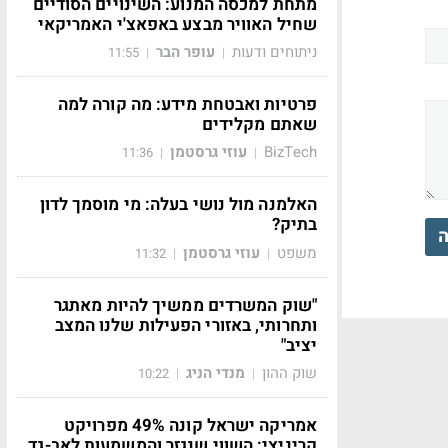
מתחת למכסה המנוע: השינויים הסודיים
שחיל האוויר מבצע באפאצ'י האמריקאי
ניתוחים ודעות
עופר הבר
11:55
|
|
פרטיות ואבטחת מידע: מה קורה למה
שאתם מקלידים
BizTech
עוזי גרסטמן
11:36
|
|
האלמנה מול נושי בעלה: מי מוסמך לדון
בתיק?
ה
משפט
עוזי גרסטמן
11:32
|
|
"שוק המשרדים ממשיך להיות מאתגר
ותחרותי, באזורי הפעילות שלנו המצב
יציב"
שוק ההון
מנדי הניג
10:22
|
|
אמריקה ישראל קונה 49% מפרויקט
קריניצי: השווי שנגזר והמשמעות לאב-גד