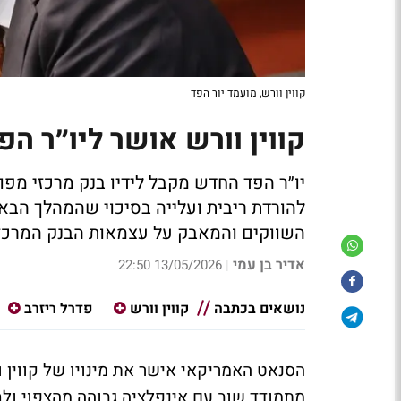
קווין וורש, מועמד יור הפד
קווין וורש אושר ליו״ר הפ
יו״ר הפד החדש מקבל לידיו בנק מרכזי מפו
להורדת ריבית ועלייה בסיכוי שהמהלך הבא י
השווקים והמאבק על עצמאות הבנק המרכז
אדיר בן עמי
13/05/2026 22:50
|
נושאים בכתבה
קווין וורש
פדרל ריזרב
הסנאט האמריקאי אישר את מינויו של קווין ו
מתמודד שוב עם אינפלציה גבוהה מהצפוי ולח