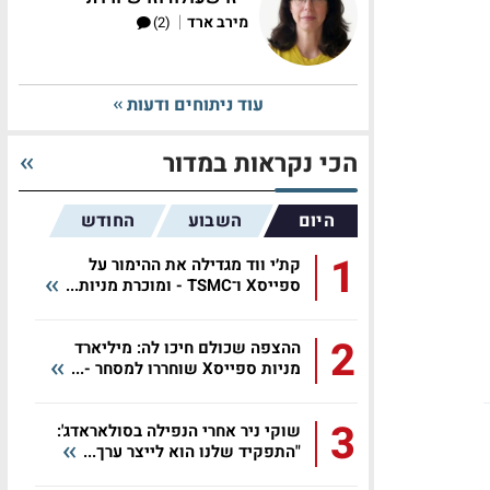
|
מירב ארד
(2)
עוד ניתוחים ודעות
הכי נקראות במדור
היום
השבוע
החודש
1
קת׳י ווד מגדילה את ההימור על
ספייסX ו־TSMC - ומוכרת מניות...
2
ההצפה שכולם חיכו לה: מיליארד
מניות ספייסX שוחררו למסחר -...
3
שוקי ניר אחרי הנפילה בסולאראדג':
"התפקיד שלנו הוא לייצר ערך...