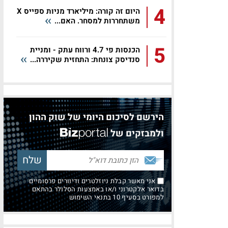
4
היום זה קורה: מיליארד מניות ספייס X
משתחררות למסחר. האם...
5
הכנסות פי 4.7 ורווח עתק - ומניית
סנדיסק צונחת: התחזית שקיררה...
הירשם לסיכום היומי של שוק ההון
ולמבזקים של
אני מאשר קבלת ניוזלטרים ודיוורים פרסומיים
בדואר אלקטרוני ו/או באמצעות הסלולר בהתאם
למפורט בסעיף 10 בתנאי השימוש