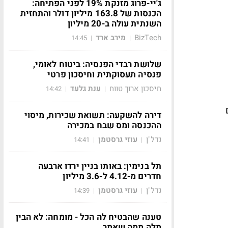
ג'יי-פרוג מזנקת 19% לפני הפתיחה:
הכנסות של 163.8 מיליון דולר והתחזית
השנתית עולה ב-20 מיליון
BizTech
מירב ארד
14:45
|
|
שלושת רבדי הפנסיה: ביטוח לאומי,
פנסיה תעסוקתית וחיסכון פרטי
חיסכון ארוך טווח
ענת גלעד
14:42
|
|
דירה להשקעה: תשואת שכירות, מיסוי
ההכנסה ומס שבח במכירה
נדל"ן
עוזי גרסטמן
14:41
|
|
תל בנימין: באותו בניין ירדו ארבעה
חדרים מ-4.12 ל-3.6 מיליון
נדל"ן
עוזי גרסטמן
14:39
|
|
טענה שהבטיח לה הכל - מומחה: לא הבין
מלה ממה שאמר