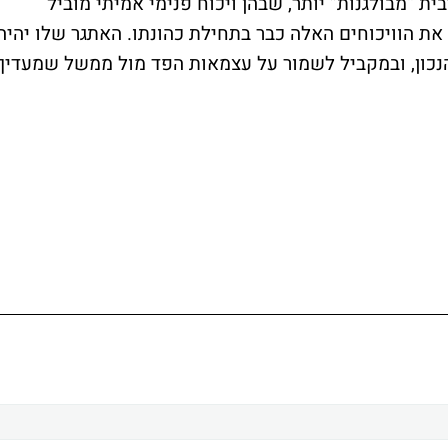
ית “מבולגנות” יותר, שבהן ויכוח פנימי אמיתי מוביל
 את הוויכוחים האלה כבר בתחילת כהונתו. האתגר שלו יהיה
הנכון, ובמקביל לשמור על עצמאות הפד מול ממשל שמעדיף