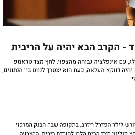
ד - הקרב הבא יהיה על הריבית
לג, עם אינפלציה גבוהה מהצפוי, לחץ מצד טראמפ
היה דווקא העלאה; כעת הוא יצטרך לנווט בין הנתונים,
י
ורש ליו״ר הפדרל ריזרב, בתקופה שבה הבנק המרכזי
ץ פוליטי מצד הבית הלבן להורדת ריבית. ההצבעה