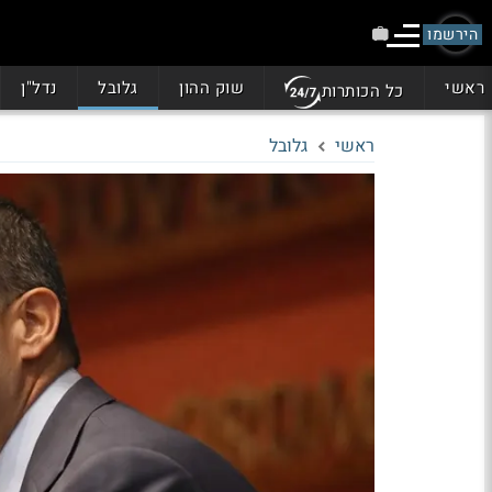
הירשמו
ראשי
שוק ההון
גלובל
נדל"ן
כל הכותרות
ראשי
גלובל