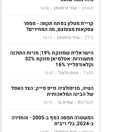
משפט
עוזי גרסטמן
14:38
|
|
קריית מטלון בפתח תקווה - מספר
עסקאות מצומצם, מה המחירים?
נדל"ן
עוזי גרסטמן
14:19
|
|
הישראלית שמזנקת 19%; מניות התוכנה
מתעוררות: אטלסיאן מזנקת 32%
וקלאודפלייר 16%
גלובל
צוות גלובל
15:47
|
|
הטיה, מניפולציה ודיפ פייק: הצד האפל
של הבינה המלאכותית
BizTech
עמית בר
14:10
|
|
המשטרה תפסה כסף ב-2005 - והחזירה
ב-2024, בלי ריבית
משפט
עוזי גרסטמן
14:09
|
|