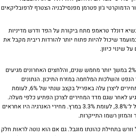
 מול 45, כאשר הסנאטור הדמוקרטי ג׳ון פטרמן מפנסילבניה הצטרף לרפובליקאים
שיא דונלד טראמפ מתח ביקורת על הפד ודרש מדיניות
מועמד שיכול להיות פתוח יותר להורדות ריבית מקבל את
 שינוי כיוון.
האינפלציה בארה״ב נותרה מעל יעד הפד של 2% במשך יותר מחמש שנים, והלחצים האחרונים מגיעים
י הנפט והשלכות המלחמה במזרח התיכון. הנתונים
שפורסמו היום ממחישים את האתגר: מדד המחירים ליצרן עלה באפריל בקצב שנתי של 6%, לעומת
טונאיים הגיע לאחר שגם מדד המחירים לצרכן הפתיע כלפי מעלה.
לפי הנתונים, האינפלציה לצרכן עלתה באפריל ל־3.8%, לעומת 3.3% במרץ. מחירי האנרגיה היו אחראים
והמזון רשמו התייקרות.
ורש בתחילת כהונתו מוגבל. גם אם הוא נוטה לראות חלק