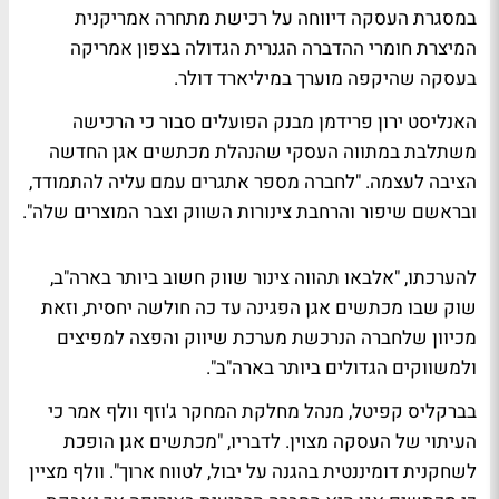
במסגרת העסקה דיווחה על רכישת מתחרה אמריקנית
המיצרת חומרי ההדברה הגנרית הגדולה בצפון אמריקה
בעסקה שהיקפה מוערך במיליארד דולר.
האנליסט ירון פרידמן מבנק הפועלים סבור כי הרכישה
משתלבת במתווה העסקי שהנהלת מכתשים אגן החדשה
הציבה לעצמה. "לחברה מספר אתגרים עמם עליה להתמודד,
ובראשם שיפור והרחבת צינורות השווק וצבר המוצרים שלה".
להערכתו, "אלבאו תהווה צינור שווק חשוב ביותר בארה"ב,
שוק שבו מכתשים אגן הפגינה עד כה חולשה יחסית, וזאת
מכיוון שלחברה הנרכשת מערכת שיווק והפצה למפיצים
ולמשווקים הגדולים ביותר בארה"ב".
בברקליס קפיטל, מנהל מחלקת המחקר ג'וזף וולף אמר כי
העיתוי של העסקה מצוין. לדבריו, "מכתשים אגן הופכת
לשחקנית דומיננטית בהגנה על יבול, לטווח ארוך". וולף מציין