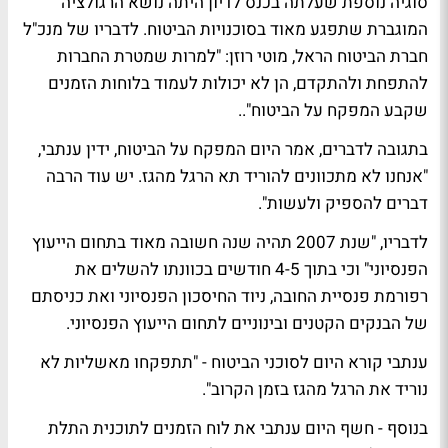
סוגיה נוספת שעלתה בכנס לדיון היתה נושא הרגולציה
המוגברת שתפגע מאוד בסוכנויות הביטוח. לדבריו של מנכ"ל
חברת הביטוח הראל, מוטי רוזן: "למרות שמטרת החברות
להתפחת ולהתקדם, הן לא יכולות לעמוד בלוחות הזמנים
שקבע המפקח על הביטוח"..
בתגובה לדברים, אמר היום המפקח על הביטוח, ידין ענתבי,
"אנחנו לא מתכוונים להוריד תא הרגל מהגז. יש עוד הרבה
דברים להספיק ולעשות".
לדבריו, "שנת 2007 תהיה שנה חשובה מאוד בתחום הייעוץ
הפנסיוני" וכי בתוך 4-5 חודשים בכוונתו להשלים את
רפורמת פנסיית החובה, ניוד החיסכון הפנסיוני ואת כניסתם
של הבנקים הקטנים ובינוניים לתחום הייעוץ הפנסיוני.
ענתבי קורא היום לסוכני הביטוח - "תתפקחו מאשליות לא
נוריד את הרגל מהגז בזמן הקרוב".
בנוסף - חשף היום ענתבי את לוח הזמנים לתוכנית התלת