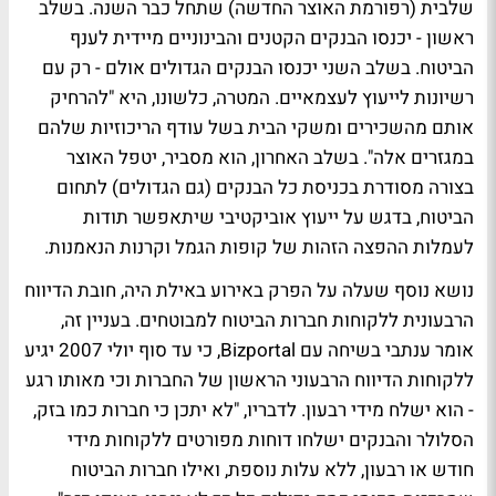
שלבית (רפורמת האוצר החדשה) שתחל כבר השנה. בשלב
ראשון - יכנסו הבנקים הקטנים והבינוניים מיידית לענף
הביטוח. בשלב השני יכנסו הבנקים הגדולים אולם - רק עם
רשיונות לייעוץ לעצמאיים. המטרה, כלשונו, היא "להרחיק
אותם מהשכירים ומשקי הבית בשל עודף הריכוזיות שלהם
במגזרים אלה". בשלב האחרון, הוא מסביר, יטפל האוצר
בצורה מסודרת בכניסת כל הבנקים (גם הגדולים) לתחום
הביטוח, בדגש על ייעוץ אוביקטיבי שיתאפשר תודות
לעמלות ההפצה הזהות של קופות הגמל וקרנות הנאמנות.
נושא נוסף שעלה על הפרק באירוע באילת היה, חובת הדיווח
הרבעונית ללקוחות חברות הביטוח למבוטחים. בעניין זה,
אומר ענתבי בשיחה עם Bizportal, כי עד סוף יולי 2007 יגיע
ללקוחות הדיווח הרבעוני הראשון של החברות וכי מאותו רגע
- הוא ישלח מידי רבעון. לדבריו, "לא יתכן כי חברות כמו בזק,
הסלולר והבנקים ישלחו דוחות מפורטים ללקוחות מידי
חודש או רבעון, ללא עלות נוספת, ואילו חברות הביטוח