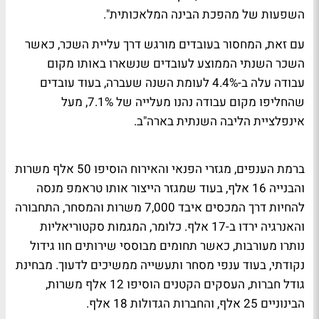
השפעות של מהפכת הבינה המלאכותית".
עם זאת, המחסור בעובדים מורגש דרך עליית השכר, כאשר
השכר השנתי הממוצע לעובדים שנשארו באותו מקום
עבודה עלה ב-4.4% לעומת השנה שעברה, בעוד עובדים
שהחליפו מקום עבודה נהנו מעלייה של 7.1%, מעל
אינפלציית הליבה השנתית בארה"ב.
ברמת הענפים, מגזרי הפנאי והאירוח הוסיפו 50 אלף משרות
והבנייה 16 אלף, בעוד שמגזר הייצור אותו טראמפ מנסה
להחיות דרך המכסים איבד 7,000 משרות והמסחר, התחבורה
והאנרגיה ירדו ב-17 אלף. כלומר, המגמות סקטוריאליות
נותרו מעורבות, כאשר תחומים מבוססי שירותים חוו גידול
נקודתי, בעוד ענפי מסחר ותעשייה ממשיכים לדעוך. מבחינת
גודל חברות, העסקים הקטנים הוסיפו 12 אלף משרות,
הבינוניים 25 אלף, והחברות הגדולות 18 אלף.