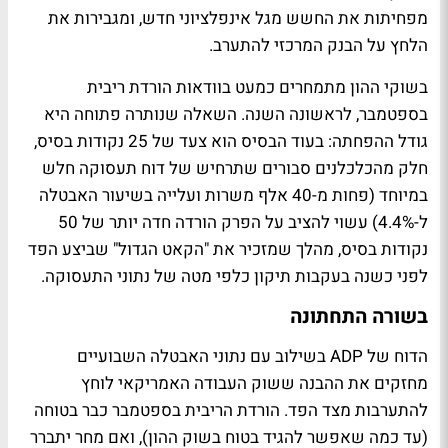
מפחיתות את החשש מגל אינפלציוני חדש, ומגבירות את
הלחץ על הבנק המרכזי להתערב.
בשוקי ההון מתמחרים כמעט בוודאות הורדת ריבית
בספטמבר, לראשונה השנה. השאלה שנותרה פתוחה היא
גודל ההפחתה: בעוד הבסיס הוא צעד של 25 נקודות בסיס,
חלק מהכלכלנים סבורים שתרחיש של דוח תעסוקה חלש
במיוחד (פחות מ-40 אלף משרות ועלייה בשיעור האבטלה
ל-4.4%) עשוי להציב על הפרק הורדה חדה יותר של 50
נקודות בסיס, מהלך שמזכיר את "הקאט הגדול" שביצע הפד
לפני כשנה בעקבות תיקון כלפי מטה של נתוני התעסוקה.
בשורה התחתונה
הדוח של ADP בשילוב עם נתוני האבטלה השבועיים
מחזקים את ההבנה ששוק העבודה האמריקאי לוחץ
להתערבות מצד הפד. הורדת הריבית בספטמבר כבר בטוחה
(עד כמה שאפשר להגיד בטוח בשוק ההון), ואם מחר יתברר