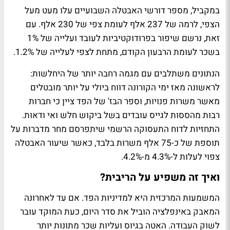
במקביל, מספר דורשי האבטלה השבועיים עלו מעט מעל
הצפי, לרמה של 237 אלף לעומת צפי של 230 אלף. עם
זאת, נרשם שיפור בפרודוקטיביות לעובד ועלייה של 1%
בשכר לעומת הרבעון הקודם, מתחת לצפי לעלייה של 1.2%.
הנתונים משתלבים עם מגמה רחבה יותר של היחלשות:
לראשונה מאז ימי הקורונה דווח ביולי על יותר מובטלים
מאשר משרות פנויות, וספר הבז' של הפד ציין כי חברות
רבות מהססות לגייס עובדים בשל ביקוש חלש ואי ודאות.
התחזיות לדוח התעסוקה הרשמי שיתפרסם מחר מדברות על
תוספת של כ-75 אלף משרות בלבד, כאשר שיעור האבטלה
צפוי לעלות ל-4.3% מ-4.2%.
ואיך זה משפיע על הריבית?
המשמעות המרכזית היא למדיניות הפד. אם עד לאחרונה
המאבק באינפלציה הוביל את סדר היום, כעת המוקד עובר
לשוק העבודה. האטה בגיוס ועליות שכר מתונות יותר