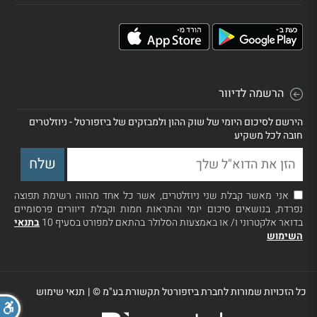
הרשמה לדיוור
הירשם לסיכום היומי של שוק ההון ולמבזקים של ביזפורטל - ניוזלטרים
חובה לכל משקיע
אני מאשר קבלת שני ניוזלטרים, אשר כל אחד מהווה רשימת תפוצה
נפרדת, בנושאים סיכום יומי והתראות חמות וקבלת דיוורים פרסומיים
בדואר אלקטרוני ו/ או באמצעות הסלולר בהתאם למפורט בסעיף 10
בתנאי
השימוש
כל הזכויות שמורות לחברת ביזפורטל תקשורת בע"מ ©
|
תנאי שימוש