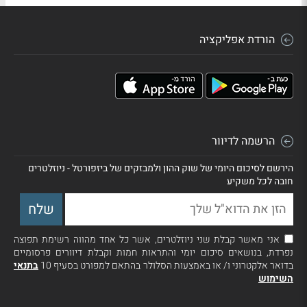
הורדת אפליקציה
הרשמה לדיוור
הירשם לסיכום היומי של שוק ההון ולמבזקים של ביזפורטל - ניוזלטרים
חובה לכל משקיע
אני מאשר קבלת שני ניוזלטרים, אשר כל אחד מהווה רשימת תפוצה
נפרדת, בנושאים סיכום יומי והתראות חמות וקבלת דיוורים פרסומיים
בדואר אלקטרוני ו/ או באמצעות הסלולר בהתאם למפורט בסעיף 10
בתנאי
השימוש