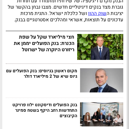
הבנק מקדם דיגיטציה של שירותיו ומתמודד עם תחרות
גוברת מצד בנקים דיגיטליים חדשים. מצבו נבחן בהקשר של
יציבות ה
שוק ההון
ושל כלכלת ישראל. התגית מרכזת
עדכונים על תוצאות, אשראי ומהלכים אסטרטגיים בבנק.
חצי מיליארד שקל על שפת
הכנרת: בנק הפועלים יממן את
ריזורט היוקרה של ישרוטל
מקום ראשון בגיוסים: בנק הפועלים עם
גיוס שיא של 2 מיליארד דולר
בנק הפועלים ודיסקונט ילוו פרויקט
התחדשות רחב היקף בשטח סמינר
הקיבוצים