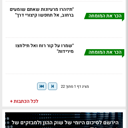
"תיזהרו מרעיונות שאתם שומעים
ברחוב, אל תחפשו קיצורי דרך"
הכר את המומחה
"שמרו על קור רוח ואל תילחצו
מירידות"
הכר את המומחה
מציג דף 1 מתוך 22
לכל הכתבות +
הירשם לסיכום היומי של שוק ההון ולמבזקים של