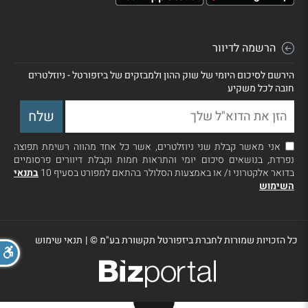
הרשמה לדיוור
הירשם לסיכום היומי של שוק ההון ולמבזקים של ביזפורטל - ניוזלטרים
חובה לכל משקיע
אני מאשר קבלת שני ניוזלטרים, אשר כל אחד מהווה רשימת תפוצה
נפרדת, בנושאים סיכום יומי והתראות חמות וקבלת דיוורים פרסומיים
בדואר אלקטרוני ו/ או באמצעות הסלולר בהתאם למפורט בסעיף 10
בתנאי
השימוש
כל הזכויות שמורות לחברת ביזפורטל תקשורת בע"מ ©
|
תנאי שימוש