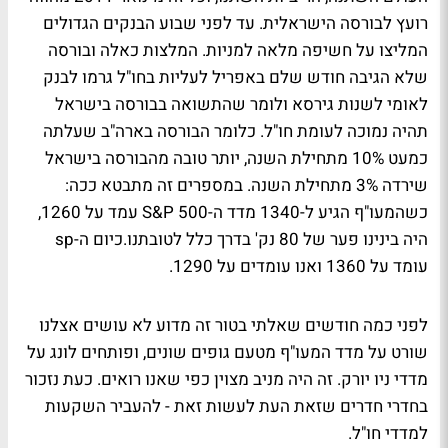
רועץ לבורסה הישראלית. עד לפני שבוע הבנקים הגדולים
המליצו על חשיפה מלאה למניות. המלצות כאלה ובורסה
שלא הגיבה חודש שלם באפריל לעליות בחו"ל גרמו לבנק
לאומי לשנות גירסא ולומר שהתשואה בבורסה בישראל
תהיה נמוכה לעומת חו"ל. כלומר הבורסה בארה"ב שעלתה
כמעט 10% מתחילת השנה, יותר טובה מהבורסה בישראל
שירדה 3% מתחילת השנה. במספרים זה מתבטא ככה:
כשהמעו"ף הגיע ל-1340 מדד ה-S&P 500 עמד על 1260,
היה בינינו פער של 80 נק' בדרך כלל לטובתנו.כיום ה-sp
עומד על 1360 ואנו עומדים על 1290.
לפני כמה חודשים שאלתי בטור זה מדוע לא עושים אצלנו
שורט על מדד המעו"ף מטעם גופים שונים, ופותחים לונג על
מדדי ניו יורק. זה היה מניב מצוין כפי שאנו רואים. כעת נזכור
בחדרי חדרים שזאת העת לעשות זאת - להעביר השקעות
למדדי חו"ל.