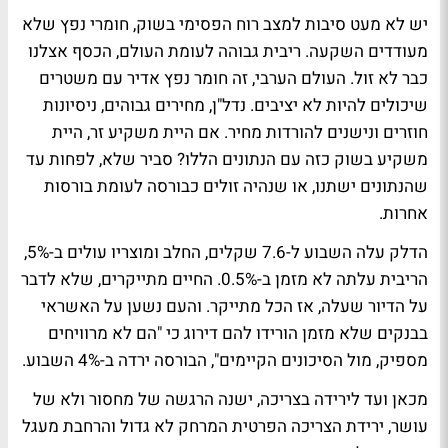
יש לא מעט סיבות למצב רוח הפסימי בשוק, חומרי נפץ שלא
מעודדים השקעה. ריבית גבוהה לעומת העולם, הכסף אצלנו
כבר לא זול. העולם הערבי, זה חומר נפץ אדיר עם משטרים
שיכולים להיות לא יציבים. נדל"ן, מחירים גבוהים, ניסיונות
חוזרים ונישנים להורדות מחיר. אם היית משקיע זר, היית
משקיע בשוק כזה עם הנתונים הללו? סביר שלא, לפחות עד
שהנתונים ישתנו, או שנהיה זולים כבורסה לעומת בורסות
אחרות.
הדלק עלה השבוע ל-7.6 שקלים, החלב ומוצריו עולים ב-5%,
הריבית עלתה לא מזמן ב-0.5%. החיים מתייקרים, שלא לדבר
על הדיור שעלה, אז הכל מתייקר. והעם נשען על האשראי
בבנקים שלא מזמן הורידו להם דירוג כי "הם לא מרוויחים
מספיק, מול הסיכונים הקיימים", הבורסה ירדה ב-4% השבוע.
מכאן ועד לירידה בצריכה, ישנה הרגשה של מחסור ולא של
עושר, ירידת הצריכה הפרטית המרחק לא גדול והרחבת מעגל