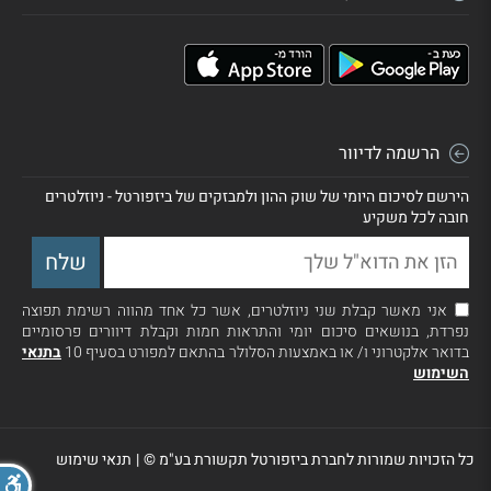
הרשמה לדיוור
הירשם לסיכום היומי של שוק ההון ולמבזקים של ביזפורטל - ניוזלטרים
חובה לכל משקיע
אני מאשר קבלת שני ניוזלטרים, אשר כל אחד מהווה רשימת תפוצה
נפרדת, בנושאים סיכום יומי והתראות חמות וקבלת דיוורים פרסומיים
בדואר אלקטרוני ו/ או באמצעות הסלולר בהתאם למפורט בסעיף 10
בתנאי
השימוש
כל הזכויות שמורות לחברת ביזפורטל תקשורת בע"מ ©
|
תנאי שימוש