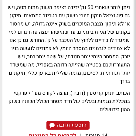
ניתן לומר שאחרי 50 נק' ירידה רציפה השוק מתוח מטה, ויש
גם פוטנציאל תיקון חיובי בשוק עם הטריגר המתאים. תיקון
או לא תיקון, מצבת המוכרים בשוק איננה גדולה, יש מחסור
בקונים של מניות בינתיים, עד שמישהו יפצה פה ויגרום למי
שמגרד לו בידיים ללחוץ על העכבר על ק'. החודש גם כן אנו
לא צמודים לגרמנים במסחר היומי, לא צמודים לנעשה בניו
יורק. המסחר היומי יותר תנודתי, על שטח יותר רחב, ויש
התעוררות גם בסטייה שהייתה רדומה באפריל, מה שמשדר
יותר תנודתיות. לסיכום, מגמה שלילית באופן כללי, תיקונים
בדרך.
הכותב, יונתן קריספין (דוביד), מרצה לקורס מעו"ף פרקטי
במכללת מגמות ובעלים של חדר מסחר הכולל הכוונה בשוק
ההון בירושלים
הוספת תגובה
14 תגובות
|
לקריאת כל התגובות