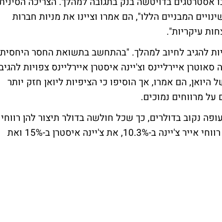
ו אסטרטגים בדויטשה בנק בתגובה למהלך. הצריכה הסינית
ויים המבניים הללו", הם אמרו וציינו את מניות חברות
ות עיקריות".
ות להגיב לחיוב למהלך. "בהתחשב בתשואת החסר היחסית
סאוטרן איירליינס וצ'יינה איסטרן איירליינס צפויות להגיב
 היואן, הם אמרו, אך הוסיפו כי הציפיות ליואן חזק יותר
 על מרווחים נמוכים.
ופה נקוב בדולרים, כך שכל חולשה בדולר תיצור להן רווחי
הון. 1% תיסוף ביואן צפוי לעלות ב-2010 את רווחי אייר צ'יינה ב-10.3%, את צ'יינה איסטרן ב-15% ואת