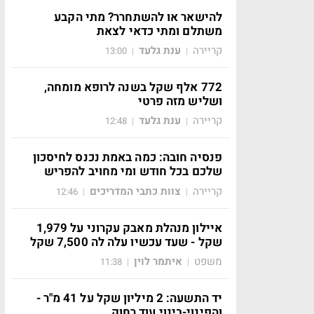
להישאר או להשתחרר? מתי הקבע
משתלם ומתי כדאי לצאת
קריירה
ענת גלעד
13:00
|
|
772 אלף שקל בשנה לרופא מומחה,
ושליש מזה פרטי
קריירה
ענת גלעד
12:48
|
|
פנסיה חובה: כמה באמת נכנס לחיסכון
שלכם בכל חודש ומי מחויב להפריש
קריירה
צוות כתבי המדריכים
12:46
|
|
איילון מנהלת מאבק עקרוני על 1,979
שקל - שעד עכשיו עלה לה 7,500 שקל
משפט
איתמר לוין
11:38
|
|
יד התשעה: 2 מיליון שקל על 41 מ"ר -
והפינוי-בינוי עוד רחוק