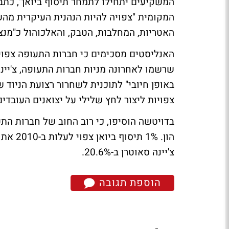
המשקיעים יתחילו לתמחר תיסוף ביואן", כתב
המקומית "צפויה להיות הנהנית העיקרית מהשינ
האטריות, המחלבות, הטבק, והאלכוהול כ"מנצח
האנליסטים מסכימים כי חברות התעופה צפוי
שרשמו לאחרונה מניות חברות התעופה, צ'יינה 
באופן חיובי" לתוכנית לשחרור רצועת הניוד של
צפויות ליצור לחץ שלילי על יצואנים העובדים
בדויטשה הוסיפו, כי רוב החוב של חברות התע
צ'יינה סאוטרן ב-20.6%.
הוספת תגובה