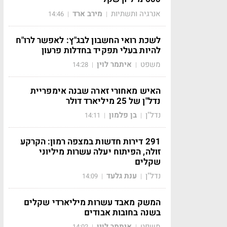
אנרגיה ותשתיות
מירב ארד
14:46
|
|
לשכת רואי החשבון לבג"ץ: לאפשר לרו"ח
להיות בעלי תפקיד בחדלות פרעון
משפט
איתמר לוין
14:28
|
|
האיש מאחורי זארה שבנה אימפריית
נדל"ן של 25 מיליארד דולר
נדל"ן
בן פלמון
14:11
|
|
291 דירות חדשות במצפה רמון: הקרקע
זולה, הפיתוח יעלה עשרות מיליוני
שקלים
נדל"ן
ענת גלעד
14:09
|
|
המשק מאבד עשרות מיליארדי שקלים
בשנה בחובות אבודים
משפט
איתמר לוין
14:02
|
|