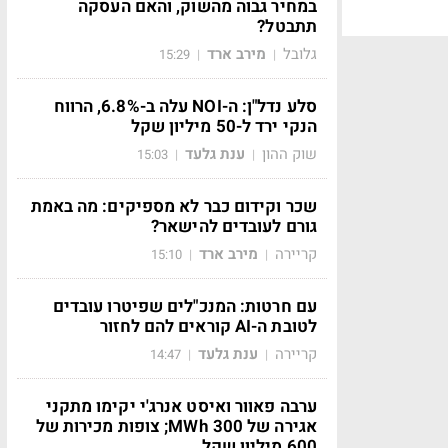
במחיר גבוה מהשוק, והאם העסקה
תתבטל?
גלובל
מירב ארד
15:29
|
|
סלע נדל"ן: ה-NOI עלה ב-6.8%, הרווח
הנקי ירד ל-50 מיליון שקל
שוק ההון
ענת גלעד
15:03
|
|
שכר וקידום כבר לא מספיקים: מה באמת
גורם לעובדים להישאר?
קריירה
מירב ארד
15:10
|
|
עם חרטות: המנכ"לים שפיטרו עובדים
לטובת ה-AI קוראים להם לחזור
קריירה
ענת גלעד
14:47
|
|
ערבה פאוור ואיסט אנרג'י יקימו מתקני
אגירה של 300 MWh; צופות מכירות של
600 מיליון שקל