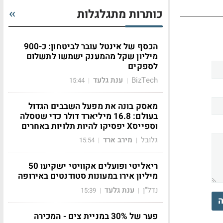
כותרות מתגלגלות
הכסף של אינטל עובר לביטחון: כ-900
מיליון שקל מהמענק ישמשו לתשלום
לספקים
BizTech
ענת גלעד
15:44
|
|
מאסק בונה את מפעל השבבים הגדול
בעולם: 16.8 מיליארד דולר כדי שטסלה
וספייסX יפסיקו להיות תלויות באחרים
גלובל
מירב ארד
15:54
|
|
ריאליטי ופועלים אקוויטי ישקיעו 50
מיליון אירו במעונות סטודנטים באירופה
נדל"ן
ענת גלעד
15:39
|
|
ה
פער של 30% במניית צים - המכירה