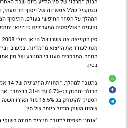
הבנק המרכזי של סין הודיע ביום שבת האחרון 
ובמקביל שלל אפשרות של ייסוף חד פעמי, ו
המהלך על הסחר החופשי בעולם, התיסוף הצפו
טוענים האנליסטים המעריכים כי היואן יתחזק בין 3% לבין 5% בשנה כנגד
מנת לעודד את הייצוא מהמדינה. במערב, ובייח
הסחר. המבקרים טענו כי המטבע של סין אמור
בסין.
בתגובה
הדולר יתחזק בכ-7%
הספיק להתחזק בכ-16.5% 
שהינו השוק הגדול ביותר של סין.
"אנחנו מצפים לתגובה חיובית מתונה בשוקי ה