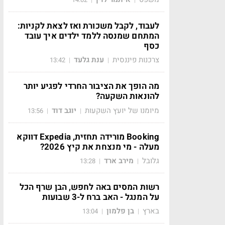
לעבוד, לקבל משכורת ואז לצאת לקניות:
המתחם שמנסה ללמד ילדים איך עובד
כסף
צרכנות פיננסית
ענת גלעד
13:42
|
|
מה הופך את הציבור החרדי לפגיע יותר
להונאות השקעה?
מיומנו של יועץ השקעות
יוגב דוד
13:56
|
|
Booking מורידה תחזית, Expedia דווקא
מעלה - מי מנצחת את קיץ 2026?
גלובל
מירב ארד
13:28
|
|
רשות המסים באה לחפש, הבן שרף הכל
על המנגל - האב ברח ל-3 שבועות
בארץ
בן פלמון
13:04
|
|