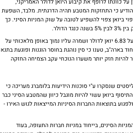
על כוונתו לרופף את קיבוע היואן לדולר האמריקני,
הודיע כי התחזקות המטבע תהיה הדרגתית. מלבד, השפעת
י ביואן צפוי להשפיע לטובה על שוק המניות הסיני. כך
 הדולר.
סין הקפיאה את שערו של היואן ביולי 2008 על 6.83 יואן לדולר ושמרה עליו נמוך באופן מלאכותי על
וד בארה"ב, טענו כי סין נוהגת בחוסר הוגנות ופוגעת בתנאי
 להיות חזק יותר משערו הנוכחי עקב הצמיחה החזקה
 למהלך, התחזית החיצונית של 14 אנליסטים שנסקרו ע"י סוכנות הידיעות בלומברג מעריכה כי
6. עד ה-31 בדצמבר. אך התיסוף ביואן עשוי להיות מוגבל כיוון שהמטבע הסיני כבר
מול האירו השנה ולפגוע בתוצאות החברות הסיניות המייצאות לגוש האירו -
מניות הסינים, בייחוד במניות חברות התעופה, בעוד