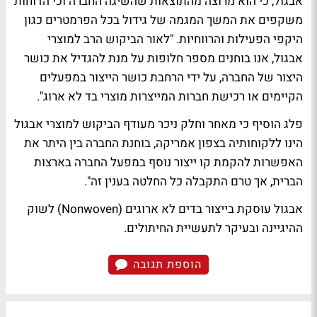
אבגול, כי הוא מרוצה מהתוצאות שהשיגה החברה וכי הדוחות
משקפים את המשך המגמה של גידול בכל הפרמטרים כגון
היקפי הפעילות והרווחיות. "לאור הביקוש הרב למוצרי
אבגול, אנו בוחנים מספר חלופות על מנת להגדיל את כושר
היצור של החברה, על ידי הרחבת כושר הייצור במפעלים
הקיימים או רכישת חברות המייצרות מוצרי בד לא ארוג".
פלג הוסיף כי מאחר וחלק ניכר מעודף הביקוש למוצרי אבגול
הינו ללקוחותיה בצפון אמריקה, בוחנת החברה בין היתר את
האפשרות להקמת קו ייצור נוסף במפעל החברה בארצות
הברית, אך טרם התקבלה כל החלטה בענין זה".
אבגול עוסקת בייצור בדים לא ארוגים (Nonwoven) לשוק
ההיגיינה ובעיקר לתעשיית החיתולים.
הוספת תגובה