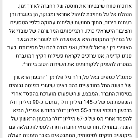
ארוכות טווח שיבטיחו את חוסנה של החברה לאורך זמן.
הנהלת אל על מחויבת לניהול אחראי ומבוקר, הן בשגרה והן
בעתות חירום, מתוך תחושת שליחות עמוקה כלפי הנוסעים
והציבור הישראלי כולו. התגייסותם המרשימה של עובדי אל
על במהלך התקופה היא שאפשרה לנו לשמר את הגשר
האווירי בין ישראל לעולם, ואני מודה להם על מסירותם. כעת
פנינו קדימה, אנו ערוכים לקראת פעילות הקיץ המוגברת
במטרה להעניק ללקוחותינו את השירות הטוב ביותר״.
סמנכ"ל כספים באל על, רו"ח גיל פלדמן:
"הרבעון הראשון
של השנה החל בחודשיים בהם ראינו שיעורי תפוסה גבוהים
בטיסות החברה. המבצע, שהשפעתו מוערכת בהפסד אחרי
השפעת מס של כ-145 מיליון דולר, מתוכו כ-90 מיליון דולר
ברבעון הנוכחי ועוד כ-55 מיליון דולר בחודש אפריל, הביא
להפסד אחרי מס של כ-67 מיליון דולר ברבעון הראשון של
השנה. בתחילת חודש מאי החברה חזרה לפעילות מלאה עם
ביקושים חזקים לטיסותיה, המתבטאים בצבר הזמנות העולה