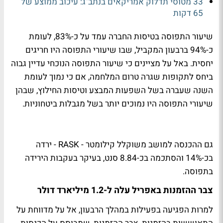
33 מטוסי תדלוק אמריקאים בנתב"ג: עיכוב ממוצע של
65 דקות
שיעור התפוסה בטיסות החברה עמד על כ-83%, לעומת
כ-94% ברבעון המקביל, שבו שיעורי התפוסה היו חריגים
יחסית. באל על מציינים כי שיעור התפוסה הנוכחי עדיין גבוה
ביחס לתקופות שגרה טרום המלחמה, אם כי נמוך לעומת
השנה שעברה בשל השפעות המבצע וטיסות החילוץ, שבהן
שיעורי התפוסה היו נמוכים יותר בשל מגבלות ביטחוניות.
גם ההכנסה למושב משוקלל קילומטר - RASK - ירדה
בכ-14% והסתכמה בכ-8.84 סנט, בעיקר בעקבות הירידה
בתפוסה.
צבר ההזמנות באפריל עלה ל-1.2 מיליארד דולר
למרות הפגיעה בפעילות במהלך הרבעון, אל על מדווחת על