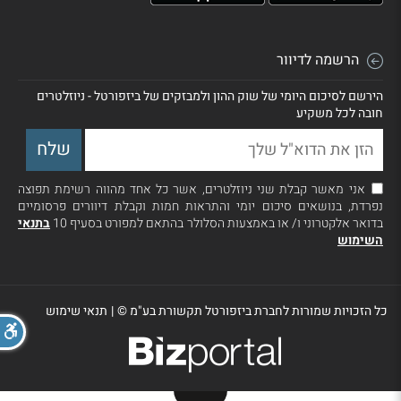
הרשמה לדיוור
הירשם לסיכום היומי של שוק ההון ולמבזקים של ביזפורטל - ניוזלטרים
חובה לכל משקיע
אני מאשר קבלת שני ניוזלטרים, אשר כל אחד מהווה רשימת תפוצה
נפרדת, בנושאים סיכום יומי והתראות חמות וקבלת דיוורים פרסומיים
בדואר אלקטרוני ו/ או באמצעות הסלולר בהתאם למפורט בסעיף 10
בתנאי
השימוש
כל הזכויות שמורות לחברת ביזפורטל תקשורת בע"מ ©
|
תנאי שימוש