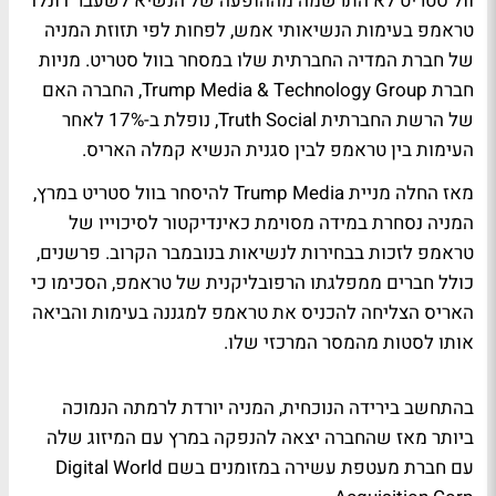
וול סטריט לא התרשמה מההופעה של הנשיא לשעבר דונלד
טראמפ בעימות הנשיאותי אמש, לפחות לפי תזוזת המניה
של חברת המדיה החברתית שלו במסחר בוול סטריט. מניות
חברת Trump Media & Technology Group, החברה האם
של הרשת החברתית Truth Social, נופלת ב-17% לאחר
העימות בין טראמפ לבין סגנית הנשיא קמלה האריס.
מאז החלה מניית Trump Media להיסחר בוול סטריט במרץ,
המניה נסחרת במידה מסוימת כאינדיקטור לסיכוייו של
טראמפ לזכות בבחירות לנשיאות בנובמבר הקרוב. פרשנים,
כולל חברים ממפלגתו הרפובליקנית של טראמפ, הסכימו כי
האריס הצליחה להכניס את טראמפ למגננה בעימות והביאה
אותו לסטות מהמסר המרכזי שלו.
בהתחשב בירידה הנוכחית, המניה יורדת לרמתה הנמוכה
ביותר מאז שהחברה יצאה להנפקה במרץ עם המיזוג שלה
עם חברת מעטפת עשירה במזומנים בשם Digital World