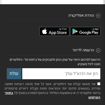
הורדת אפליקציה
הרשמה לדיוור
הירשם לסיכום היומי של שוק ההון ולמבזקים של ביזפורטל - ניוזלטרים
חובה לכל משקיע
אני מאשר קבלת שני ניוזלטרים, אשר כל אחד מהווה רשימת תפוצה
נפרדת, בנושאים סיכום יומי והתראות חמות וקבלת דיוורים פרסומיים
בדואר אלקטרוני ו/ או באמצעות הסלולר בהתאם למפורט בסעיף 10
בתנאי
השימוש