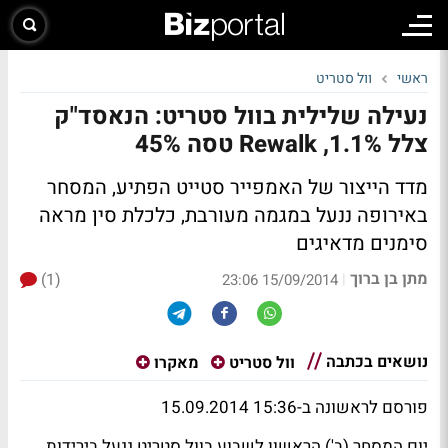
ראשי
וול סטריט
נעילה שלילית בוול סטריט: הנאסד"ק
צלל 1.1%, Rewalk טסה 45%
מדד הייצור של האמפייר סטייט הפתיע, המסחר
באירופה ננעל במגמה מעורבת, כלכלת סין מראה
סימנים מדאיגים
מתן בן ברוך
(1)
|
15/09/2014 23:06
נושאים בכתבה
וול סטריט
מאקרו
פורסם לראשונה ב-15:36 15.09.2014
יום המסחר (ב') הראשון לשבוע בוול סטריט ננעל בירידות