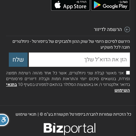
הרשמה לדיוור
הירשם לסיכום היומי של שוק ההון ולמבזקים של ביזפורטל - ניוזלטרים
חובה לכל משקיע
אני מאשר קבלת שני ניוזלטרים, אשר כל אחד מהווה רשימת תפוצה
נפרדת, בנושאים סיכום יומי והתראות חמות וקבלת דיוורים פרסומיים
בדואר אלקטרוני ו/ או באמצעות הסלולר בהתאם למפורט בסעיף 10
בתנאי
השימוש
כל הזכויות שמורות לחברת ביזפורטל תקשורת בע"מ ©
|
תנאי שימוש