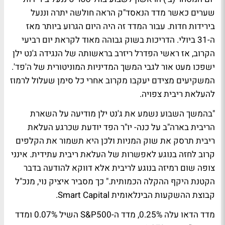
שערים כאשר מדד הנאסד"ק הראה חולשה יתרה וננעל
בירידות חדות. עבור המדד זה היה היום הגרוע ביותר מאז
ה-31 ביולי. הדריכות בשוק גבוהה מאוד לקראת יום רביעי
הקרוב, אז ראשי הפדרל ריזרב בראשותה של הנגידה ג'נט ילן
ישפכו מעט אור לגבי המשך המדיניות המוניטורית של ה'פד'.
המשקיעים מצידם יעקבו מקרוב אחרי כל סימן שעלול לרמוז
להעלאת ריבית צפויה.
"בהמשך השבוע נשמע את ג'נט ילן מודיעה על השארת
הריבית בארה"ב על כנה- יו"ר הפד יודעת שכרגע העלאת
ריבית תרסק את שוק המניות ולכן היא תשמור את הקלפים
קרוב לחזה בנוגע לאפשרות של העלאת ריבית עתידית. אינני
צופה שום רמיזה בנוגע לריבית אלא דווקא להודעה בדבר
הקטנת היקף ההקלה הכמותית." כך מסביר איציק נוי, מנכ"ל
קבוצת ההשקעות הבינלאומית Smart Capital.
מדד הדאו עלה 0.25%, מדד ה-S&P500 השיל 0.07% ומדד