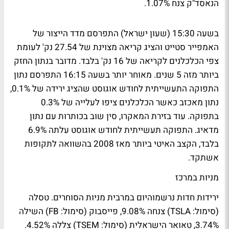
הנאסד"ק צנח 1.07%.
בשעה 15:30 (שעון ישראל) התפרסם מדד הייצור של
האמפייר סטייט והציג קריאה מצוינת של 27.54 נק' לעומת
צפי הכלכלנים לקריאה של 16 נק' בלבד. מדובר בנתון החזק
ביותר מזה 5 שנים. מאוחר יותר בשעה 16:15 התפרסם נתון
התפוקה התעשייתית לחודש אוגוסט שהציג ירידה של 0.1%,
נתון מאכזב כאשר הכלכלנים ציפו לעלייה של 0.3%
בתפוקה. עוד בזירת המאקרו, סין שוב בכותרות עם נתון
מדאיג. התפוקה תעשייתית לחודש אוגוסט עלתה 6.9%
בלבד, הקצב האיטי ביותר מאז 2008 בהשוואה לתקופות
אשתקד.
מניות במרכז
ירידות חדות נרשמוהיום במרבית מניות הסוחרים. טסלה
(סימול: TSLA) צנחה 9.08%, פייסבוק (סימול: FB) השילה
3.74%, טאואר הישראלית (סימול: TSEM) צללה 4.52%.