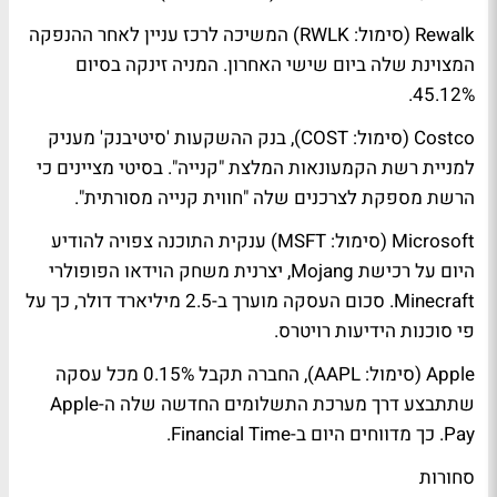
Rewalk (סימול: RWLK) המשיכה לרכז עניין לאחר ההנפקה
המצוינת שלה ביום שישי האחרון. המניה זינקה בסיום
45.12%.
Costco (סימול: COST), בנק ההשקעות 'סיטיבנק' מעניק
למניית רשת הקמעונאות המלצת "קנייה". בסיטי מציינים כי
הרשת מספקת לצרכנים שלה "חווית קנייה מסורתית".
Microsoft (סימול: MSFT) ענקית התוכנה צפויה להודיע
היום על רכישת Mojang, יצרנית משחק הוידאו הפופולרי
Minecraft. סכום העסקה מוערך ב-2.5 מיליארד דולר, כך על
פי סוכנות הידיעות רויטרס.
Apple (סימול: AAPL), החברה תקבל 0.15% מכל עסקה
שתתבצע דרך מערכת התשלומים החדשה שלה ה-Apple
Pay. כך מדווחים היום ב-Financial Time.
סחורות