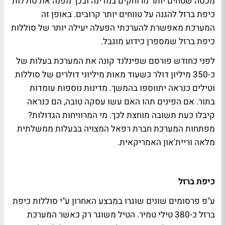
מכסה שטחים יותר מרוחקים במדינה ובכך מפנה את סוללות
כיפת ברזל להגנה על טווחים יותר קרובים. באופן זה
המערכת מאפשרת להערכתי הפעלה יעילה יותר של סוללות
כיפת ברזל שמספרן כידוע מוגבל.
לפני כחודש פורסם שפינלנד קונה את המערכת בעלות של
כ-350 מיליון דולר כשעוד מאות מיליוני דולרים של סוללות
וטילים כנראה יתווספו בהמשך. מדינות נוספות עומדות
בתור. אם הפינים תהו האם עשו עסקה טובה, הם כנראה
קיבלו כעת תשובה מוחצת לכך. מי המרוויחות הגדולות?
מפתחות המערכת חברת רפאל המצויה בבעלות ממשלתית
מלאה וריית'און האמריקאית.
כיפת ברזל
ע"פ פרסומים שונים שוגרו במבצע האחרון ע"י סוללות כיפת
ברזל כ-380 טילי טמיר. הטיל משוגר רק כאשר המערכת