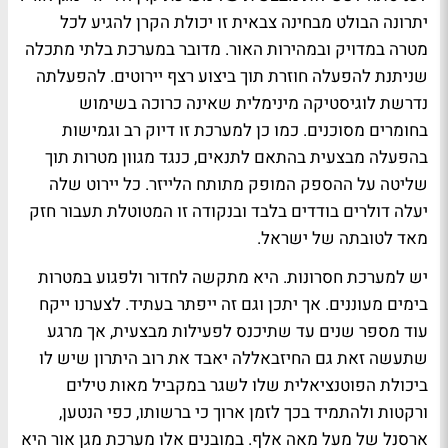
יתרונה הבולט מבחינה צבאית זו יכולת הקרן להגיע לכל
מטרה במדויק ובמהירות האור. מדובר במערכת בלתי מתכלה
שניתנת להפעלה חוזרת תוך ביצוע רצף יירוטים. להפעלתה
נדרשת לוגיסטיקה מינימלית שאינה כרוכה בשימוש
בחומרים מסוכנים. כמו כן למערכת זו דיוק רב וגמישות
בהפעלה מבצעית בהתאם לתנאים, כנגד מגוון מטרות תוך
שליטה על ההספק המופק מתותח הלייזר. כל יירוט שלה
יעלה דולרים בודדים בלבד ובנקודה זו המטוטלת תעבור חזק
מאד לטובתה של ישראל.
יש למערכת חסרונות. היא מתקשה לחדור ולפגוע במטרות
בימים מעוננים. אך יתכן וגם זה ייפתר בעתיד. לצערנו ייקח
עוד מספר שנים עד שתיכנס לפעילות מבצעית, אך מרגע
שתעשה זאת גם החיזבאללה יאבד את רוב היתרון שיש לו
ביכולת הפוטנציאלית שלו לשגר במקביל מאות טילים
ורקטות ולהתמיד בכך לזמן ארוך כי ברשותו, כפי הנטען,
ארסנל של מעל מאה אלף. במובנים אלו מערכת מגן אור היא