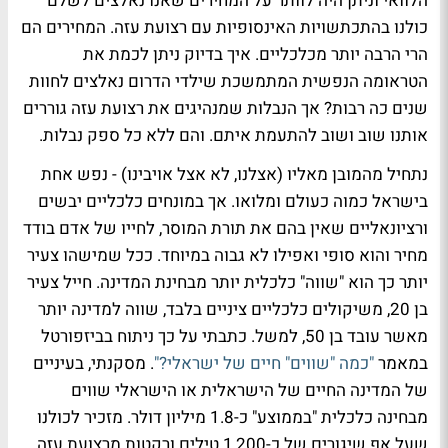
הלוואי וניתן היה לוותר על המחירים שאנו נאלצים לשלם
כולנו בהתכתשויות האינסופיות עם רצועת עזה. המחירים הם
הרי הרבה יותר מכלכליים. איך בדיוק ניתן לכמת את
הטראומה הנפשית המתמשכת שילדי הדרום נאלצים לחוות
שנים כה רבות? אך הנבלות שמנהיגים את רצועת עזה גוררים
אותנו שוב ושוב להתעמת איתם. והם ללא כל ספק נבלות.
נתחיל מהמובן מאליו (אצלנו, לא אצל אויבינו) - נפש אחת
בישראל כמוה כעולם ומלואו. אך במונחים כלכליים יבשים
ורציונאליים שאין בהם את תורת המוסר, לחייו של אדם בודד
מחיר והוא סופי ואפילו לא גבוה במיוחד. ככל שמישהו צעיר
יותר כך הוא "שווה" כלכלית יותר מבחינת המדינה. חייל צעיר
בן 20, משיקולים כלכליים ציניים בלבד, שווה למדינה יותר
מאשר עובד בן 50, למשל. כתבתי על כך ניתוח בביזפורטל
במאמר
"כמה "שווים" חיים של ישראלי?"
. מסקנתי, בעיניים
של המדינה החיים של הישראלית או הישראלי שווים
מבחינה כלכלית "בממוצע" כ-1.8 מיליון דולר. מזכיר לכולנו
שעל אף שיגורים של כ-1,200 טילים ורקטות מרצועת עזה