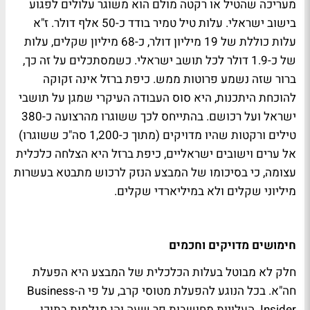
מעריכה שהטיל או רקטה מולם הוא משוגר עלולים לפגוע
בישוב ישראלי. עלות טיל טמיר בודד כ-50 אלף דולר. ז"א
עלות כוללת של 19 מיליון דולר, כ-68 מיליון שקלים, עלות
של כ-1.9 דולר לכל תושב ישראלי. כשמסתכלים על זה כך,
ברור שזה נשמע פרוטות ממש. כיפת ברזל אינה זקוקה
להוכחת היתכנות, היא סוס העבודה העיקרי שמגן על תושבי
ישראל ועל רכושם. בהתייחס לכך ששוגרו מהרצועה כ-380
טילים ורקטות שהיו מדויקים (מתוך כ-1,200 סה"כ ששוגרו)
אל ערים וישובים ישראליים, כיפת ברזל היא הצלחה כלכלית
עצומה, כי בסיכומו של המבצע הנזק לרכוש מתבטא בעשרות
מיליוני שקלים ולא במיליארדי שקלים.
חימושים מדויקים וחכמים
חלק לא מבוטל בעלות הכלכלית של המבצע היא הפעלת
חה"א. בכל הנוגע להפעלת מטוסי קרב, על פי ה-Business
Insider העלויות מחושבות פר שעה והן מגלמות בתוכן