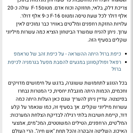
צריכת דלק, בלאי, תחזוקה וכוח אדם. מטוסF-15 עולה כ-20
אלף דולר לכל שעת טיסה ומטוס F-16 כ-9 אלף דולר.
עלויות החזקת רחפנים ומל"טים באוויר כבר נמוכים לאין
ערוך. ניתן להניח שמשרד הביטחון הוציא כמה עשרות מיליוני
שקלים בסעיף הזה.
כיפת ברזל היתה ההשראה - על כיפת זהב של טראמפ
רפאל ופולקסווגן במגעים להסבת מפעל בגרמניה לכיפת
ברזל
בכל הנוגע לתחמושת ששוגרה, בדגש על חימושים מדויקים
וחכמים, הכמות היתה מוגבלת יחסית, כי המטרות נבחרו
בפינצטה. עדיין ניתן להעריך שגם כאן העלות היתה כמה
עשרות מיליוני שקלים. אך בסעיף זה, כמו שנאמר על קלע
דוד, קיימת חשיבות בלתי רגילה לבדיקת הצלחת המערכות:
המל"טים, הרחפנים, הטילים המשוטטים, המכ"מים, אמצעי
האיכון, השליטה והבקרה והכל תחת "אש חיה". הרי העולם