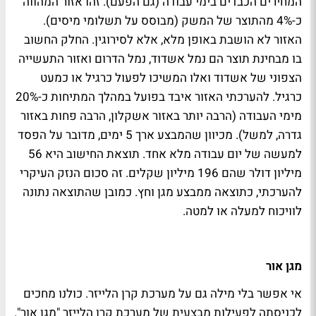
המחירים הכבדים בימי עבודה (גם הפעם). זהו אזור המהווה
כ-4% מהתוצר של המשק (מבוסס על תשלומי מיסים).
האזור לא הושבת באופן מלא, אלא לסירוגין. החלק החשוב
בו מבחינת תוצר הם נמל אשדוד, נמל הדרום ואזור התעשייה
הצפוני של אשדוד ואלו המשיכו לפעול כרגיל או כמעט
כרגיל. להערכתי האזור איבד בפועל במהלך המתיחות כ-20%
מימי העבודה (הרבה יותר באזור אשקלון, הרבה פחות באזור
גדרה, למשל). מכיוון שהמבצע ארך 5 ימים, מדובר על הפסד
למעשה של יום עבודה מלא אחד. תוצאת החישוב היא 56
מיליון דולר שהם 196 מיליון שקלים. זה סכום הנזק העיקרי
להערכתי, כתוצאה ממבצע מגן וחץ. כמובן שהתוצאה נתונה
לוויכוח למעלה או למטה.
מגן אור
אי אפשר בלי מילה גם על מערכת קרן הלייזר. כולנו מחכים
לכניסתה לפעילות מבצעית של מערכת קרן הלייזר "מגן אור".