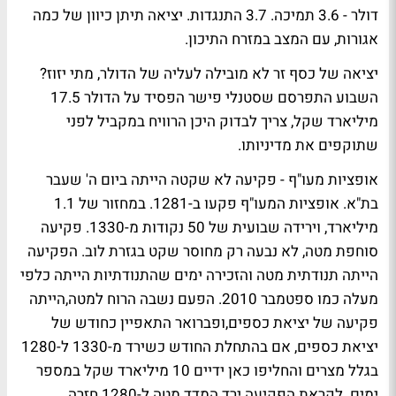
דולר - 3.6 תמיכה. 3.7 התנגדות. יציאה תיתן כיוון של כמה
אגורות, עם המצב במזרח התיכון.
יציאה של כסף זר לא מובילה לעליה של הדולר, מתי יזוז?
השבוע התפרסם שסטנלי פישר הפסיד על הדולר 17.5
מיליארד שקל, צריך לבדוק היכן הרוויח במקביל לפני
שתוקפים את מדיניותו.
אופציות מעו"ף - פקיעה לא שקטה הייתה ביום ה' שעבר
בת"א. אופציות המעו"ף פקעו ב-1281. במחזור של 1.1
מיליארד, וירידה שבועית של 50 נקודות מ-1330. פקיעה
סוחפת מטה, לא נבעה רק מחוסר שקט בגזרת לוב. הפקיעה
הייתה תנודתית מטה והזכירה ימים שהתנודתיות הייתה כלפי
מעלה כמו ספטמבר 2010. הפעם נשבה הרוח למטה,הייתה
פקיעה של יציאת כספים,ופברואר התאפיין כחודש של
יציאת כספים, אם בהתחלת החודש כשירד מ-1330 ל-1280
בגלל מצרים והחליפו כאן ידיים 10 מיליארד שקל במספר
ימים. לקראת הפקיעה ירד המדד מטה ל-1280 חזרה.