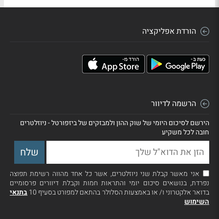
הורדת אפליקציה
הרשמה לדיוור
הירשם לסיכום היומי של שוק ההון ולמבזקים של ביזפורטל - ניוזלטרים
חובה לכל משקיע
אני מאשר קבלת שני ניוזלטרים, אשר כל אחד מהווה רשימת תפוצה
נפרדת, בנושאים סיכום יומי והתראות חמות וקבלת דיוורים פרסומיים
בדואר אלקטרוני ו/ או באמצעות הסלולר בהתאם למפורט בסעיף 10
בתנאי
השימוש