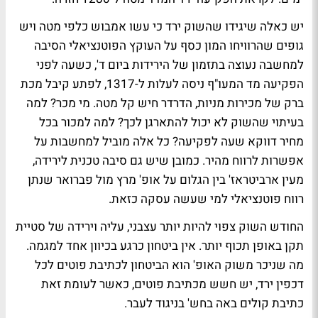
יש כאלה שיגידו שהשוק ירד כי עשו אמבוש כלפי מטה ויש
גופים שהרוויחו המון כסף על העוקץ הפוטנציאלי הסיבה
למחשבה נעוצה בתזמון של הירידות ביום ד', כשעה לפני
הפקיעה מד המעו"ף ניסה לעלות ל-1317, לפתע קיבל מכת
ברק של מכירות מניות, הדרדר חיש קל מטה. מי מכר? למה
בעיתוי שהשוק לא יכול להתארגן לכך? למה למכור בכל
מחיר דווקא שעה לפקיעה? כל אלה מוביל למחשבות על
אפשרות לרווח מהיר. כמובן שיש גם סיבה טכנית לירידה,
מעין ארביטראז' בין הגלום על אופ' מרץ מול פברואר שנתן
רווח פוטנציאלי למי שעשה עסקה כזאת.
החודש השוק צפוי להיות יותר עצבני, עליה וירידה של סטיית
תקן באופן תכוף יותר. אין ביטחון כרגע בכיוון אחד למגמה.
מה שניכר משוק האופ' הוא הביטחון לכתיבת פוטים לכל
דכפין ירד, יש חשש מכתיבת פוטים, כאשר לעומת זאת
כתיבת קולים באה בחש' בניגוד לעבר.