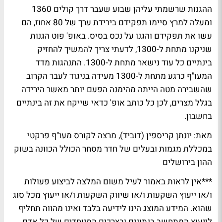
ההגנות שרשמתי עליהן שבוע שעבר דרך קולים 1360
ומעלה למרץ סיימו תפקידם בירידת ערך של 80 אחוז, הם
עשו את תפקידם והגנו על נכס בסיס. באופ' פוט הגנות
שניקנו מתחת ל-1300, לדעתי צריך להמשיך להחזיק
בינתיים כל עוד נישאר מתחת ל-1300. התנהגות מדד
המעו"ף כרגע מתחת ל-1300 מעידה בניגוד לעבר הקרוב
שהשבירה מטה הייתה מהימנה הפעם יותר מאשר הירידה
בגלל מצרים, לכן כל כותב אופ' כדאי שייקח את זה בינתיים
בחשבון.
מאת: יונתן קריספין (דוביד), מרצה לקורס מעו"ף פרקטי
במכללת מגמות ובעלים של חדר מסחר הכולל הכוונה בשוק
ההון בירושלים
***אין לראות באמור לעיל משום המלצה לביצוע פעולות
ו/או ייעוץ השקעות ו/או שיווק השקעות ו/או ייעוץ מכל סוג
שהוא. המידע המוצג הינו לידיעה בלבד ואינו מהווה תחליף
לייעוץ המתחשב בנתונים ובצרכים המיוחדים של כל אדם.