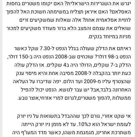
יגרש את השגרירות הישראלית? האם יקומו משטרים בחסות
האסלאם? האם איראן תצליח במשימתה חשוכת האל להפוך
לחזית אסלאמית אחת? אלה שאלות שמשקיעים זרים
שואלים את עצמם והמצב הלא ברור מעודד משקיעים למכור
מניות במיוחד בנקים.
ראיתם את הדלק שעולה בגלל הנפט ל-7.30 שקל כאשר
הנפט ב-98 דולר? שוכחים שב-2008 הנפט היה ב-150 דולר,
הדלק ב-7 שקלים, הדולר היה ב4 שקלים. אז הדלק עולה
כעת יותר בהקבלה ל-2008 מסיבה אחת והיא מיסוי ענק
שהצטרף עליו מ-2009 ועד הלום. יפה שדיברו על העלאה
האחרונה בלבד,אבל יש עבר לנושא. הנפט יכול להפיל
ממשלות ,להפוך משטרים,לגרום למרי אזרחי,אוצר טבע.
אי שקט אזורי, גורם לכך שההבדל בתשואות על ניו יורק
לעומת ישראל הוא כ10%. עד לא מזמן ניו יורק הייתה
משתרכת אחרינו, מגמגמת משהו, כאשר מדד המעו"ף היה