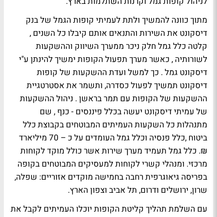
לניהול קופות גמל וקרנות השתלמות בארץ.
מתוך כוונה להמשיך ולתת לעמיתי קופות הגמל של בנק
דיסקונט את השירות והתנאים אותם קיבלו כל השנים ,
קלטה כלל גמל חלק ניכר ממערך השיווק וההשקעות
לשורותיה , כאשר מערך תפעול הקופות ימשיך להינתן ע"י
דיסקונט גמל . כך למשל ועדת ההשקעות של קופות
דיסקונט תמשיך לפעול כסדרה, ותשמר את אסטרטגיית
ההשקעות של הקופות עם תמר בראשן . ניהול ההשקעות
של עמיתי דיסקונט יעשה בכלל פיננסים - כנף , שם
מתנהלות כל השקעות העמיתים המבוטחים בקבוצת כלל
ביטוח ,כלל פנסיה וכלל גמל העומדים על כ – 70 מיליארד
₪. כלל גמל תעמיד מערך שירות אשר כולל מוקד לקוחות
מרכזי. ומנהלי קשרי לקוחות למעסיקים המבוטחים בקופה
בפריסה גיאוגרפית רחבה בחמישה מוקדים אזוריים: שפלה,
שרון, ירושלים ודרום, תל אביב וצפון הארץ.
עם השלמת תהליך קליטת הקופות יוכלו העמיתים לקבל את