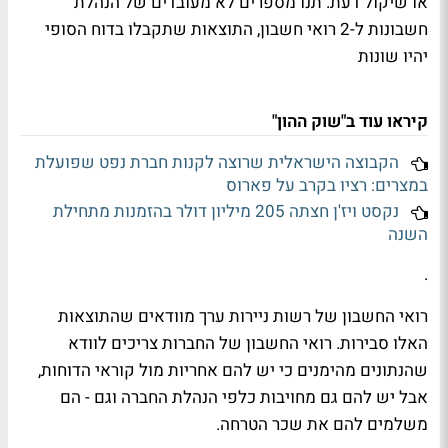
או שיקול דעת. תנו מספרים לא מעובדים של הנהלת
חשבונות ל-2 רואי חשבון, התוצאות שתקבלו בדוח הסופי
יהיו שונות
קיראו עוד ב"שוק ההון"
הקבוצה הישראלית שרוצה לקנות חברת נפט שפועלת
במצרים: רציו בקרב על פארוס
נקסט ויז'ן חצתה 205 מיליון דולר בהזמנות מתחילת
השנה
.
רואי החשבון של רשות ניירות ערך מוודאים שהתוצאות
האלו סבירות. רואי החשבון של החברות צריכים לוודא
שהנתונים מהימנים כי יש להם אחריות מול קוראי הדוחות,
אבל יש להם גם מחויבות כלפי הנהלת החברה וגם - הם
משלמים להם את שכר הטרחה.