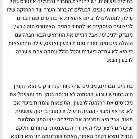
במילים פשוטות, יש להנהלת החברה ולבעלים אינטרס גדול
להציג דוחות טובים. לבעלים זה ברור, הערך של ההחזקה שלו
עולה, למנהלים לרוב יש אופציות או בונוסים שמחוברים
לביצועים העסקיים או למחיר המניה. האינטרס הזה טבעי,
מוצדק ולגיטימי. אבל דמיינו את התרחיש הבא: חברה עם
הנהלה איכותית וטובה סוגרת רבעון ואופס, עולה מהתוצאות
כי היא לא עמדה ביעדים והכל בגלל עסקה אחת שעברה
לרבעון הבא.
בודקים, מבררים, מבינים שהלקוח יקנה ורק כי הוא הקניין
היה בחופש שבוע, ההזמנה לא נכנסה בזמן. מה עושים? אם
מכניסים את ההזמנה לרבעון , התוצאות עומדות ביעד, אם
לא, אז אוי ואבוי - המניה תיפול. זו כמובן בדיקה פשטנית
מאוד, אבל היא מסבירה את הדילמה - יש המון החלטות
שיכולים ליצור עלייה או ירידה בהכנסות וברווחים. חלקם
הגדול נמצא בטווח האפור, האמת שהדוגמה הזו היא דווקא