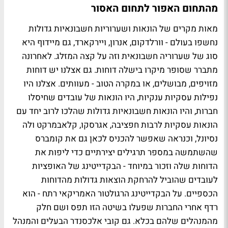
מהתחום האפור לתחום האסור
מאות מקרים של הונאות ושערוריות חשבונאיות גדולות
נחשפו בעולם - וורלדקום, אנרון, ויירקארד, גם מיידוף היא
סוג של שערוריה חשבונאית וזה על קצה המזלג. לאחרונה
מתברר שסופר מיקרו בישלה דוחות. גם אצלנו יש דוחות
מזויפים, מבושלים, או במקרה הטוב - מעוותים. אצלנו היו
נפילות עסקיות ענקיות, היו הונאות של עובדים שחיסלו
חברות, והיו הונאות חשבונאיות גדולות שהלכו לרוב יחד עם
הונאות עסקיות לרבות חפציבה, אגרסקו, קלאבמרקט ולה
נסיונל, וכנראה שאפשר להכניס לכאן גם את קומברס
שהשתמשה במספר תרגילים יצירתיים כדי ליפות את
הדוחות שלה וזכור במיוחד - הבקדייטינג של האופציות
לעובדים שהוביל להרחקת הוצאות גדולות מהדוחות
הכספיים. על הבקדייטינג הרגולטור האמריקאי רתח - הוא
רדף אחרי החברות שפעלו בשיטה הזו תפס ושם חלק
מהמנהלים שלהם בכלא. גם קובי אלכסנדר הבעלים והמנהל