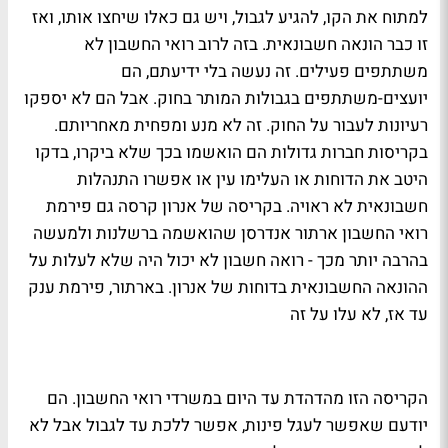
למתוח את הקו, להגיע לגבול, ויש גם כאלו שיחצו אותו, ואז
זו כבר הונאה חשבונאית. בזה לרוב רואי החשבון לא
משתתפים פעילים. זה נעשה בלי ידיעתם, הם
יועצים-משתתפים בגבולות המותר בחוק. אבל הם לא יספקו
רעיונות לעבור על החוק. זה לא מנע ומפחית מאחריותם.
בקריסות חברות גדולות הם הואשמו בכך שלא ביקרו, בדקו
היטב את הדוחות או העלימו עין או אפשרו התנהלות
חשבונאית לא ראויה. בקריסה של אנרון קרסה גם פירמת
רואי החשבון ארתור אנדרסן שהואשמה ברשלנות ולמעשה
בהרבה יותר מכך - רואה חשבון לא יכול היה שלא לעלות על
ההונאה החשבונאית בדוחות של אנרון. בארתור, פירמת ענק
עד אז, לא עלו על זה
הקריסה הזו מהדהדת עד היום במשרדי רואי החשבון. הם
יודעם שאפשר לעגל פינות, אפשר ללכת עד לגבול אבל לא