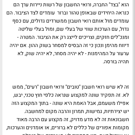
הוא "בצד" החברה, ורואי החשבון של רשות ניירות ערך הם
כנראה היחידים שבאופן טהור וברור עומדים לצד הציבור. הם
עומדים מול אותם רואי חשבון ממשרדים גדולים, עם כסף
גדול, עם הערכות שווי של בעלי שם, ומול בעלי שליטה
ומנכ"לים חזקים, וצריכים לייצג רק את הציבור. המטרה -
דיווח מהימן ונכון כי זה הבסיס למסחר בשוק ההון. אם יהיה
ערעור על המהימנות - לא יהיה מסחר, לא יהיה שוק, לא
תהיה בורסה.
זה לא שיש רואי חשבון "טובים" ורואי חשבון "רעים", ממש
לא. זה תפקיד שונה למקצוע שנראה כלפי חוץ טכני, יבש,
אפילו משעמם, אבל האמת היא שונה - בתוך המקצוע הזה
יש יצירתיות, גמישות, תמרון והרבה מקום למחשבה.
חשבונאות זה לא מדע מדויק, זה מקצוע עם הרבה מאוד
מקומות אפורים של כללים לא ברורים, או אומדנים והערכות,