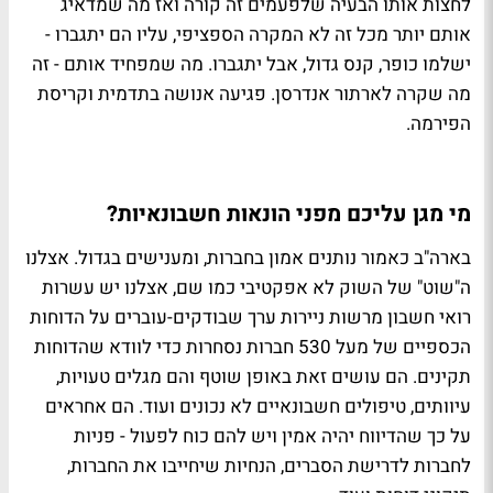
לחצות אותו הבעיה שלפעמים זה קורה ואז מה שמדאיג
אותם יותר מכל זה לא המקרה הספציפי, עליו הם יתגברו -
ישלמו כופר, קנס גדול, אבל יתגברו. מה שמפחיד אותם - זה
מה שקרה לארתור אנדרסן. פגיעה אנושה בתדמית וקריסת
הפירמה.
מי מגן עליכם מפני הונאות חשבונאיות?
בארה"ב כאמור נותנים אמון בחברות, ומענישים בגדול. אצלנו
ה"שוט" של השוק לא אפקטיבי כמו שם, אצלנו יש עשרות
רואי חשבון מרשות ניירות ערך שבודקים-עוברים על הדוחות
הכספיים של מעל 530 חברות נסחרות כדי לוודא שהדוחות
תקינים. הם עושים זאת באופן שוטף והם מגלים טעויות,
עיוותים, טיפולים חשבונאיים לא נכונים ועוד. הם אחראים
על כך שהדיווח יהיה אמין ויש להם כוח לפעול - פניות
לחברות לדרישת הסברים, הנחיות שיחייבו את החברות,