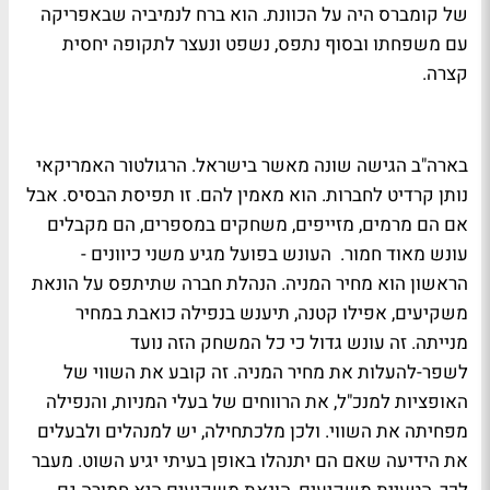
של קומברס היה על הכוונת. הוא ברח לנמיביה שבאפריקה
עם משפחתו ובסוף נתפס, נשפט ונעצר לתקופה יחסית
קצרה.
בארה"ב הגישה שונה מאשר בישראל. הרגולטור האמריקאי
נותן קרדיט לחברות. הוא מאמין להם. זו תפיסת הבסיס. אבל
אם הם מרמים, מזייפים, משחקים במספרים, הם מקבלים
עונש מאוד חמור. העונש בפועל מגיע משני כיוונים -
הראשון הוא מחיר המניה. הנהלת חברה שתיתפס על הונאת
משקיעים, אפילו קטנה, תיענש בנפילה כואבת במחיר
מנייתה. זה עונש גדול כי כל המשחק הזה נועד
לשפר-להעלות את מחיר המניה. זה קובע את השווי של
האופציות למנכ"ל, את הרווחים של בעלי המניות, והנפילה
מפחיתה את השווי. ולכן מלכתחילה, יש למנהלים ולבעלים
את הידיעה שאם הם יתנהלו באופן בעיתי יגיע השוט. מעבר