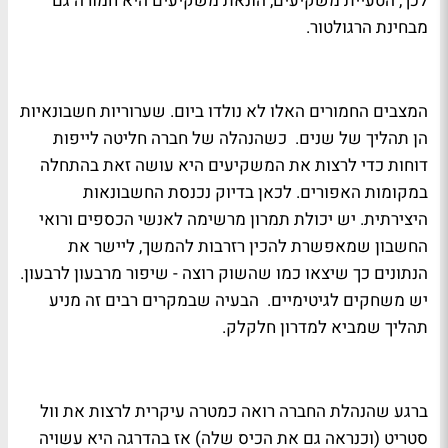
לכך, הטעיית משקיעים, הונאת משקיעים היא חמורה גם
מבחינת הרגולטור.
המצבים החמורים האלו לא נולדו ביום. שערוריות חשבונאיות
הן תהליך של שנים. כשהנהלה של חברה חליטה לייפות
דוחות כדי לרצות את המשקיעים היא עושה זאת בהתחלה
במקומות האפורים. לכאן בדיוק נכנסת החשבונאות
היצירתית. יש יכולת תמרון מרשימה לאנשי הכספים ורואי
החשבון שמאפשרת להכין רזרבות להמשך, ליישר את
הנתונים כך שיצאו כמו שהשוק רוצה - שיפור מרבעון לרבעון.
יש משחקים לגיטימיים. הבעיה שבמקרים רבים זה מניע
תהליך שמביא למדרון חלקלק.
ברגע שהנהלת החברה רואה כמטרה עיקרית לרצות את וול
סטריט (וכנראה גם את הכיס שלה) אז בהדרגה היא עשויה