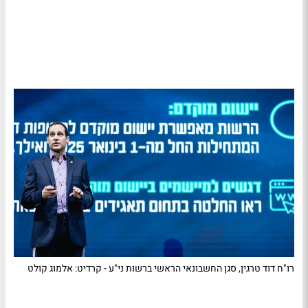
רו"ח דוד טרגין, סגן החשבונאי הראשי ברשות ני"ע - קרדיט: אלמוג קולט