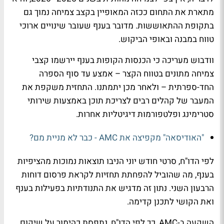
מתארת את התחום ככזה המאופיין בקצב צמיחה נמוך גם
בתקופת ההתאוששות. מדובר בענף שעובר שינויים ארוכי
טווח במבנה ובאופי הביקוש.
וודבוש מעריכה כי הכנסות הקופות בענף יירשמו קצבי
צמיחה מתונים בטווח הקצר – אמצע עד סוף הספרה
החד-ספרתית – ולאחר מכן יתמתנו. התחזית משקפת את
המעבר של קהלים רבים לצריכת תוכן באמצעות שירותי
סטרימינג ופלטפורמות דיגיטליות אחרות.
"האודיסאה" מקפיצה את AMC - כבר לא מניית מם?
לפי הדו"ח, סרטי חודש יוני הניבו תוצאות נמוכות מהציפיות
בענף, מה שהוביל להפחתת תחזיות לקראת פרסום דוחות
הרבעון השני. נתון זה מדגיש את התנודתיות בפעילות בענף
ואת הקושי לתכנן קדימה.
השקעה ב-AMC, כך לפי הדו"ח, נתפסת כהימור על שיקום