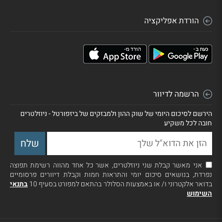
הורדת אפליקציה
הרשמה לדיוור
הירשם לסיכום היומי של שוק ההון ולמבזקים של ביזפורטל - ניוזלטרים
חובה לכל משקיע
אני מאשר קבלת שני ניוזלטרים, אשר כל אחד מהווה רשימת תפוצה
נפרדת, בנושאים סיכום יומי והתראות חמות וקבלת דיוורים פרסומיים
בדואר אלקטרוני ו/ או באמצעות הסלולר בהתאם למפורט בסעיף 10
בתנאי
השימוש