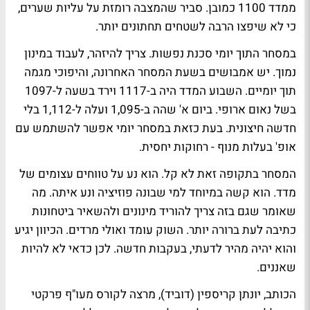
ממדד 1100 כמובן. סביר שהמצבה רומזת על עליות שערים,
כי לא שיפצו הרבה לשטחים תחתונים יותר.
במסחר התוך יומי סכנת נפשות. צריך להיזהר, לעבוד במינון
נמוך. יש אמבושים בשעת המסחר האחרונה, והיפוכי מגמה
תוך יומיים. השבוע המדד היה ב-1117 וירד בשעה ל-1097
בשל נאום ארופי. ביום א' שהה ב-1,095 ועלה ל-1,112 בלי
חדשה חיצונית. בעת כזאת במסחר יומי אפשר להשתמש עם
אופ' בעלות מנוף - רחוקות יחסית.
המסחר בתקופה זאת לא קל. הוא נע על טווחים עצומים של
מדד. הוא קשה במיוחד למי שבונה פוזיציה ונע איתה. מה
שאומר שגם בזה צריך להוריד מינונים ולהשאיר ביטחונות
כתיבה לעת ברורה יותר. השוק עומד ואולי מרדים. הכיוון יגיע
והוא יהיה מהיר לדעתי, בעקבות חדשה. לכן כדאי לא להיות
שאננים.
הכותב, יונתן קריספין (דוביד), מרצה לקורס מעו"ף פרקטי