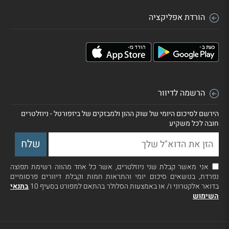
הורדת אפליקציה
הרשמה לדיוור
הירשם לסיכום היומי של שוק ההון ולמבזקים של ביזפורטל - ניוזלטרים
חובה לכל משקיע
אני מאשר קבלת שני ניוזלטרים, אשר כל אחד מהווה רשימת תפוצה
נפרדת, בנושאים סיכום יומי והתראות חמות וקבלת דיוורים פרסומיים
בדואר אלקטרוני ו/ או באמצעות הסלולר בהתאם למפורט בסעיף 10
בתנאי
השימוש