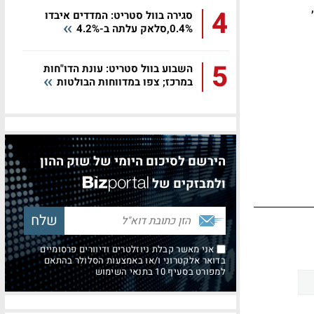
את שנת 2013 כולה סגרה צ'ק פוינט עם הכנסות של כ-1.394 מיליארד דולר, גידול של 4% לעומת 2012,
4
סגירה בוול סטריט: המדדים איבדו
0.4%,סלאק עלתה ב-4.2%
5
השבוע בוול סטריט: עונת הדו"חות
במרכז; צפו במדווחות הבולטות
הירשם לסיכום היומי של שוק ההון
ולמבזקים של
אני מאשר קבלת ניוזלטרים ודיוורים פרסומיים
בדואר אלקטרוני ו/או באמצעות הסלולר בהתאם
למפורט בסעיף 10 בתנאי השימוש