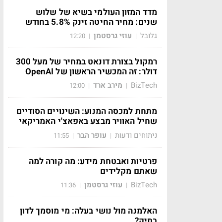
מדד המזון העולמי בשיא של שלוש
שנים: מחיר החיטה זינק 5.8% בחודש
גלובל
עוזי גרסטמן
12:20
|
|
רמקול בצורת דונאט במחיר של מעל 300
דולר: זה המכשיר הראשון של OpenAI
BizTech
מירב ארד
12:00
|
|
מתחת למכסה המנוע: השינויים הסודיים
שחיל האוויר מבצע באפאצ'י האמריקאי
ניתוחים ודעות
עופר הבר
11:55
|
|
פרטיות ואבטחת מידע: מה קורה למה
שאתם מקלידים
BizTech
עוזי גרסטמן
11:36
|
|
האלמנה מול נושי בעלה: מי מוסמך לדון
בתיק?