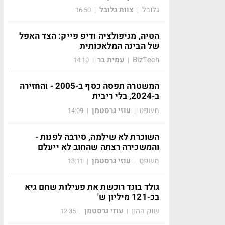
גלובל
צוות גלובל
16:50
|
|
הטיה, מניפולציה ודיפ פייק: הצד האפל
של הבינה המלאכותית
BizTech
עמית בר
14:10
|
|
המשטרה תפסה כסף ב-2005 - והחזירה
ב-2024, בלי ריבית
משפט
עוזי גרסטמן
14:09
|
|
השוכרת לא שילמה, סירבה לפנות -
והמשכירה רצתה שהחוב לא ייעלם
משפט
עוזי גרסטמן
13:11
|
|
גולד בונד רוכשת את פעילות שחם גיא
בכ-121 מיליון ש'
שוק ההון
עוזי גרסטמן
12:35
|
|