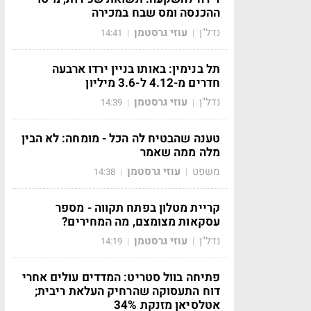
ההכנסה ומס שבח במכירה
נדל"ן
עוזי גרסטמן
14:41
|
|
תל בנימין: באותו בניין ירדו ארבעה
חדרים מ-4.12 ל-3.6 מיליון
נדל"ן
עוזי גרסטמן
14:39
|
|
טענה שהבטיח לה הכל - מומחה: לא הבין
מלה ממה שאמר
משפט
עוזי גרסטמן
14:38
|
|
קריית מטלון בפתח תקווה - מספר
עסקאות מצומצם, מה המחירים?
נדל"ן
עוזי גרסטמן
14:19
|
|
פתיחה בוול סטריט: המדדים עולים אחרי
דוח התעסוקה שהרחיק העלאת ריבית;
אטלסיאן מזנקת 34%