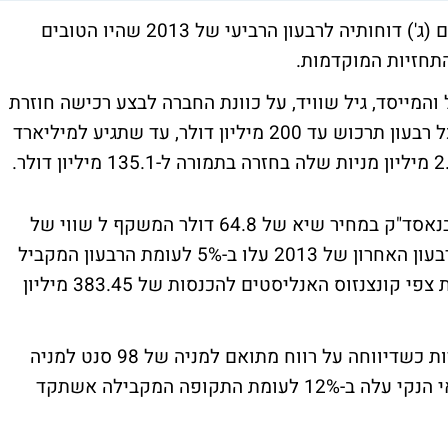
חברת צ'ק פוינט (סימול: CHKP) פירסמה היום (ג') דוחותיה לרבעון הרביעי של 2013 שהיו הטובים
המייסד, גיל שוויד, על כוונת החברה לבצע רכישה חוזרת
של מניותיה בהיקף של עד מיליארד דולר (בכל רבעון תרכוש עד 200 מיליון דולר, עד שתגיע למיליארד
ענקית אבטחת התוכנה הישראלית שנסחרת בנאסד"ק במחיר שיא של 64.8 דולר המשקף ל שווי של
12.71 מיליארד דולר, דיווחה כי הכנסותיה ברבעון האחרון של 2013 עלו ב-5% לעומת הרבעון המקביל
אשתקד והסתכמו ב-387.1 מיליון דולר לעומת צפי קונצנזוס האנליסטים להכנסות של 383.45 מיליון
גם בשורה התחתונה עקפה החברה את התחזיות כשדיווחה על רווח מתואם למניה של 98 סנט למניה
לעומת צפי ל-95 סנט למניה. הרווח החשבונאי הנקי עלה ב-12% לעומת התקופה המקבילה אשתקד