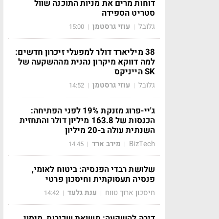
דוחות מרים את מניות התוכנה שוול
סטריט הספידה
גלובל
עוזי גרסטמן
15:00
|
|
38 מיליארד דולר למפעלי זיכרון חדשים:
למה דווקא מיקרון נהנית מההשקעה של
SK הייניקס
גלובל
עוזי גרסטמן
14:52
|
|
ג'יי-פרוג מזנקת 19% לפני הפתיחה:
הכנסות של 163.8 מיליון דולר והתחזית
השנתית עולה ב-20 מיליון
BizTech
מירב ארד
14:45
|
|
שלושת רבדי הפנסיה: ביטוח לאומי,
פנסיה תעסוקתית וחיסכון פרטי
חיסכון ארוך טווח
ענת גלעד
14:42
|
|
דירה להשקעה: תשואת שכירות, מיסוי