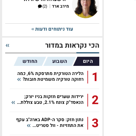
|
מירב ארד
(2)
עוד ניתוחים ודעות
הכי נקראות במדור
היום
השבוע
החודש
1
הלירה הטורקית מתרסקת 6%, כמה
רחוקה טורקיה משמיטת חובות?
2
ירידות שערים חזקות בניו יורק;
הנאסד"ק צונח 2.1%, טבע צוללת...
3
נתון חזק: סקר ה-ADP בארה"ב עקף
את התחזיות - וול סטריט...