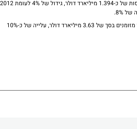
בסוף השנה היו בקופת החברה מזומנים ושווי מזומנים בסך של 3.63 מיליארד דולר, עלייה של כ-10%