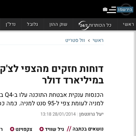
הירשמו
ראשי
שוק ההון
גלובל
נדל"ן
כל הכותרות
ראשי
וול סטריט
דוחות חזקים מהצפי לצ'קפ
במיליארד דולר
למניה לעומת צפי ל-95 סנט למניה.
כמה כס
יעל גרונטמן
28/01/2014 13:18
|
נושאים בכתבה
גיל שוויד
צקפוינט
רכ