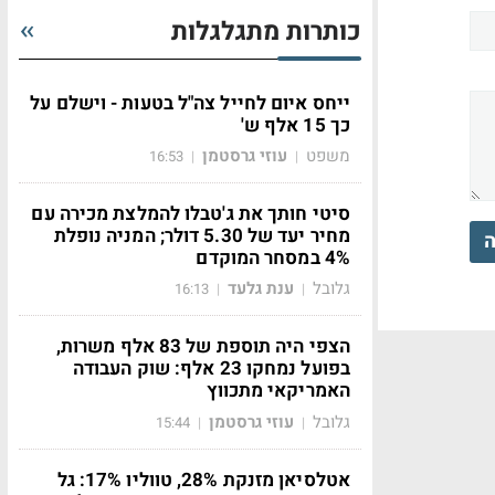
כותרות מתגלגלות
ייחס איום לחייל צה"ל בטעות - וישלם על
כך 15 אלף ש'
משפט
עוזי גרסטמן
16:53
|
|
סיטי חותך את ג'טבלו להמלצת מכירה עם
מחיר יעד של 5.30 דולר; המניה נופלת
ה
4% במסחר המוקדם
גלובל
ענת גלעד
16:13
|
|
הצפי היה תוספת של 83 אלף משרות,
בפועל נמחקו 23 אלף: שוק העבודה
האמריקאי מתכווץ
גלובל
עוזי גרסטמן
15:44
|
|
אטלסיאן מזנקת 28%, טווליו 17%: גל