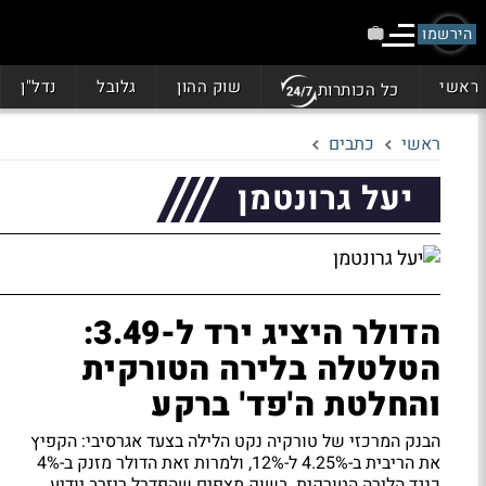
הירשמו
ראשי
שוק ההון
גלובל
נדל"ן
כל הכותרות
ראשי
כתבים
יעל גרונטמן
הדולר היציג ירד ל-3.49:
הטלטלה בלירה הטורקית
והחלטת ה'פד' ברקע
הבנק המרכזי של טורקיה נקט הלילה בצעד אגרסיבי: הקפיץ
את הריבית ב-4.25% ל-12%, ולמרות זאת הדולר מזנק ב-4%
כנגד הלירה הטורקית. בשוק מצפים שהפדרל ריזרב יודיע