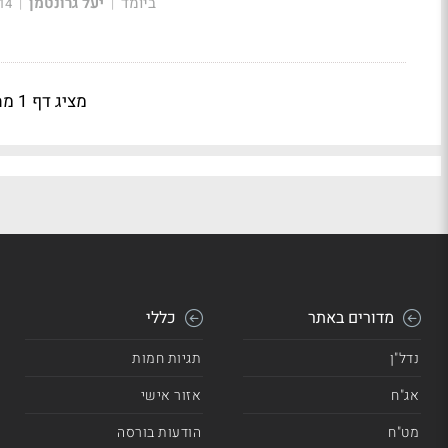
ביומד
יעל גרונטמן
14
|
|
מציג דף 1 מתוך 237
מדורים באתר
כללי
נדל"ן
תגיות חמות
אג"ח
אזור אישי
מט"ח
הודעות בורסה