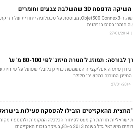
3D שמשלבת צבעים וחומרים
מדפסת התלת מימד החדשה, ה-Objet500 Connex3, מבוססת על טכנולוגיה ייחודית של הזרק
 חומרי בסיס בו זמנית
27/01/2014
|
Cal של מודי כידון פיתחה אפליקצייה המשמשת כחייגן גלובלי שפועל על פי חיוג 
החייגן המובנה במכשירי סלולר
27/01/2014
: "מחצית מהאקזיטים הובילו להפסקת פעילות בישראל
ת ישראליות תורמת רק מעט לפיתוח הכלכלה המקומית ולתוספת מקומו
ל בשנת 2013 ב-8%, בעיקר בזכות האקזיטים