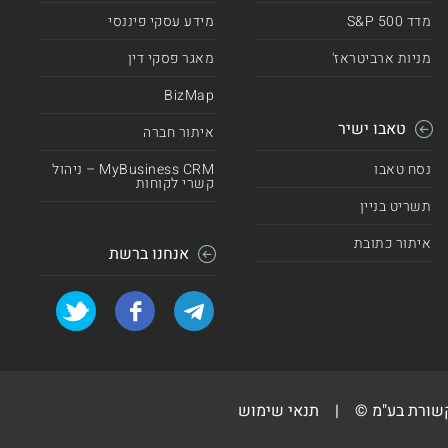
מדד 500 S&P
מידע עסקי פיננסי
מניות ארביטראז'
מאגר פסקי דין
BizMap
טאבו ישיר
איתור חברה
נסח טאבו
MyBusiness CRM – ניהול
קשרי לקוחות
תשריט בניין
איתור כתובת
אנחנו ברשת
קשורת בע"מ ©
|
תנאי שימוש