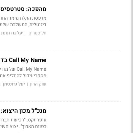
מהפכה: סטרטסיס משיקה מדפסת 
דיגיטלית, המשלבת שלושה
וול סטריט
יעל גרונטמן
|
Call My Name בדרך לבורסה: תמוזג ל'מטרת מיזוג' לפי 80-100 מ' ש'
l My Name
מספרי ויכול להחליף את 
שוק ההון
יעל גרונטמן
|
|
מנכ"ל מכון היצוא
עופר זקס: "רכישת חברו
בטווח הארוך". יצוא השירותים מישראל גד