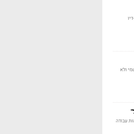
ת-דיו
שמי ולא
"
ת עבודה