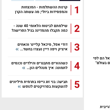
1
קרנות ההשתלמות - המנצחות
והמפסידות ביולי; מה עשתה הקרן
שלכם?
2
שילמתם לביטוח הלאומי 40 שנה -
כמה תקבלו מהמדינה בגיל הפרישה?
3
דודי אפל, מיכאל קליינר והאחים
איציק ויפה דיין נעצרו בחשד...
אל הם לפי
4
ם בעולם"
כשההורים מתבגרים והילדים נכנסים
לתמונה: איך מנהלים הון...
5
תביעה: בני זוג גייסו בתרמית מיליונים
להשקעות בפרויקטים לנופש
לטת הריבית