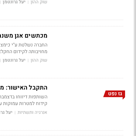
שוק ההון
יעל גרונטמן
|
|
מכתשים אגן משנה
החברה נשלטת ע"י כימצ'
מחויבותה לקידום החקלא
שוק ההון
יעל גרונטמן
|
|
התקבל האישור: מאג
גז נפט
קידוח למטרות עמוקות עשוי ל
אנרגיה ותשתיות
יעל גרו
|