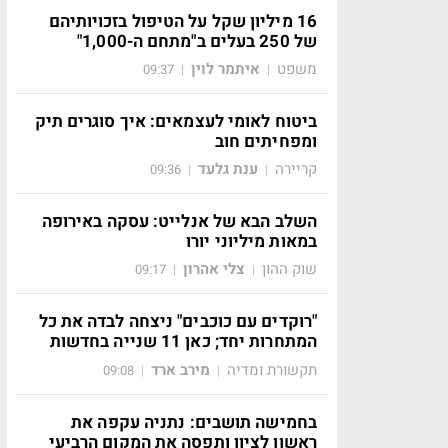
16 מיליון שקל על הטיפול בזכויותיהם
של 250 בעלים ב"מתחם ה-1,000"
משפט
איתמר לוין
09:37
|
|
ביטוח לאומי לעצמאים: איך סוגרים תיק
ומפחיתים חוב
קריירה
ענת גלעד
09:36
|
|
השלב הבא של אנלייט: עסקה באירופה
במאות מיליוני יורו
שוק ההון
צלי אהרון
09:17
|
|
"רוקדים עם כוכבים" ניצחה לבדה את כל
המתחרות יחד; כאן 11 שנייה בחדשות
תקשורת ומדיה
מירב ארד
09:08
|
|
בחמישה תושבים: נתניה עקפה את
ראשון לציון ותפסה את המקום הרביעי