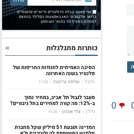
אני מאשר קבלת ניוזלטרים ודיוורים פרסומיים
בדואר אלקטרוני ו/או באמצעות הסלולר בהתאם
למפורט בסעיף 10 בתנאי השימוש
כותרות מתגלגלות
ה
הסיבה האמיתית לתנודות החריפות של
פלנטיר בשנה האחרונה
גלובל
שלמה גרינברג
11:23
|
|
מעבר לגבול תל אביב, במחיר נמוך
0
ב-12%: מה קורה למחירים בתל גיבורים?
נדל"ן
צלי אהרון
11:20
|
|
המדינה תובעת 51 מיליון שקל מחברת
חלמיש המשותפת לה ולעיריית ת"א