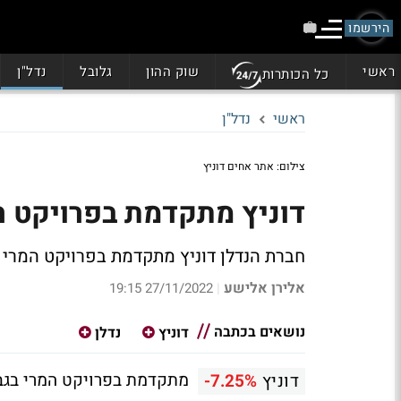
הירשמו
ראשי
שוק ההון
גלובל
נדל"ן
כל הכותרות
ראשי
נדל"ן
צילום: אתר אחים דוניץ
דוניץ מתקדמת בפרויקט ה
חברת הנדלן דוניץ מתקדמת בפרויקט המרי שבגבעתיים, תמכ
אלירן אלישע
27/11/2022 19:15
|
נושאים בכתבה
דוניץ
נדלן
דוניץ
-7.25%