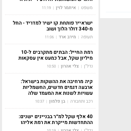
משפט
איתמר לוין
11:19
|
|
ישראייר פותחת קו ישיר למדריד - החל
מ-340 דולר הלוך ושוב
תעופה
מירב ארד
11:06
|
|
רמת החייל: הבתים מתקרבים ל-10
מיליון שקל, אבל כמעט אין עסקאות
נדל"ן
צלי אהרון
10:50
|
|
קיה מרחיבה את ההשקות בישראל:
ארבעה דגמים חדשים, החשמליות
עשויות לשנות את המעמד שלה
רכב ותחבורה
בן פלמון
10:37
|
|
40 אלף שקל למ״ר בבניינים ישנים:
ההתחדשות מייקרת את רמת אליהו
נדל"ן
צלי אהרון
10:19
|
|