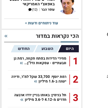
באפאצ'י האמריקאי
|
עופר הבר
(12)
עוד ניתוחים ודעות
 יחידות דיור מתוכן 63
הכי נקראות במדור
היום
השבוע
החודש
1
מחירי הדירות בפתח תקווה, רמת גן
וגבעתיים - עסקאות נדל"ן...
2
רמת יוסף: 33,700 שקל למ"ר, ודירה
ישנה ב-1.6 מיליון
3
תל בנימין: באותו בניין ירדו ארבעה
חדרים מ-4.12 ל-3.6 מיליון