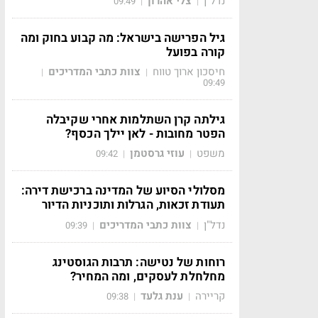
נדל"ן
צלי אהרון
09:49
|
|
גיל הפרישה בישראל: מה קבוע בחוק ומה
קורה בפועל
חיסכון ארוך טווח
צוות כתבי המדריכים
|
|
09:49
גילתה קרן השתלמות אחרי שקיבלה
הפטר מחובות - לאן יילך הכסף?
משפט
עוזי גרסטמן
09:42
|
|
מסלולי הסיוע של המדינה ברכישת דירה:
תעודת זכאות, הגרלות ותוכניות הדיור
נדל"ן
צוות כתבי המדריכים
09:39
|
|
רוחות של נטישה: תרבות הגוסטינג
מחלחלת לעסקים, ומה המחיר?
קריירה
ענת גלעד
09:38
|
|