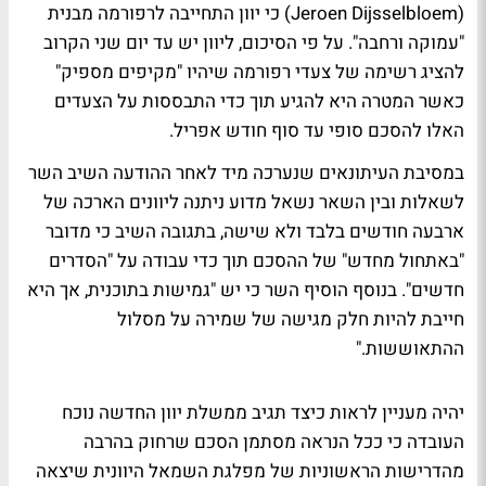
(Jeroen Dijsselbloem) כי יוון התחייבה לרפורמה מבנית
"עמוקה ורחבה". על פי הסיכום, ליוון יש עד יום שני הקרוב
להציג רשימה של צעדי רפורמה שיהיו "מקיפים מספיק"
כאשר המטרה היא להגיע תוך כדי התבססות על הצעדים
האלו להסכם סופי עד סוף חודש אפריל.
במסיבת העיתונאים שנערכה מיד לאחר ההודעה השיב השר
לשאלות ובין השאר נשאל מדוע ניתנה ליוונים הארכה של
ארבעה חודשים בלבד ולא שישה, בתגובה השיב כי מדובר
"באתחול מחדש" של ההסכם תוך כדי עבודה על "הסדרים
חדשים". בנוסף הוסיף השר כי יש "גמישות בתוכנית, אך היא
חייבת להיות חלק מגישה של שמירה על מסלול
ההתאוששות."
יהיה מעניין לראות כיצד תגיב ממשלת יוון החדשה נוכח
העובדה כי ככל הנראה מסתמן הסכם שרחוק בהרבה
מהדרישות הראשוניות של מפלגת השמאל היוונית שיצאה