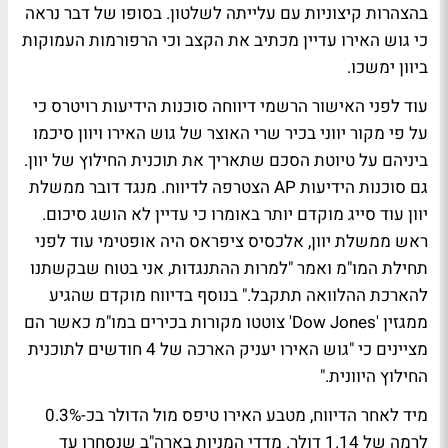
בהצהרות קיצוניות עם עלייתה לשלטון. בסופו של דבר נראה
כי גוש האירו עדיין מכתיב את הקצב וכי הרפורמות העמוקות
ביוון ימשכו.
עוד לפני האישור הרשמי דיווחה סוכנות הידיעות רויטרס כי
על פי מקור יווני בכיר שרי האוצר של גוש האירו ויוון סיכמו
ביניהם על טיוטת הסכם שתאריך את תוכנית החילוץ של יוון.
גם סוכנות הידיעות AP הצטרפה לדיווח. מנגד דובר ממשלת
יוון עוד סייג מוקדם יותר באומרו כי עדיין לא הושג סיכום.
ראש ממשלת יוון, אלכסיס ציפראס היה אופטימי עוד לפני
תחילת המו"מ ואמר "למרות ההתנגדות, אני בטוח שבקשתנו
להארכת ההלוואה תתקבל." בנוסף בדיווח מוקדם שהגיע
ממגזין 'Dow Jones' צוטטו מקורות בכירים במו"מ כאשר הם
מציינים כי "גוש האירו יעניק הארכה של 4 חודשים לתוכנית
החילוץ היוונית."
מיד לאחר הדיווח, מטבע האירו טיפס מול הדולר בכ-0.3%
לרמה של 1.14 דולר. מדדי המניות בארה"ב שנסחרו עד