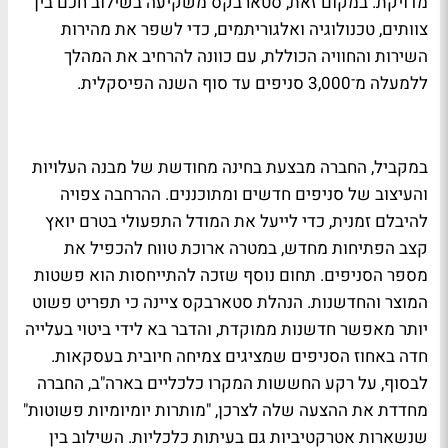
מדויקת. במקום זאת, סטארבקס משקיעה בשילוב חכם בין
צוותים, טכנולוגיה ואלגוריתמים, כדי לשפר את מהירות
השירות והחוויה הכוללת, עם כוונה להרחיב את המהלך
ללמעלה מ־3,000 סניפים עד סוף השנה הפיסקלית.
במקביל, החברה מבצעת בחינה מחודשת של מבנה העלויות
והעיצוב של סניפים חדשים ומתוכננים. ההרחבה צפויה
להיבלם זמנית, כדי לייעל את המודל התפעולי בטרם יואץ
קצב הפתיחות מחדש, במטרה ארוכת טווח להכפיל את
מספר הסניפים. תחום נוסף שזכה להתייחסות הוא פשטות
המוצר והחדשנות. הנהלת סטארבקס ציינה כי תפריט פשוט
יותר מאפשר חדשנות ממוקדת, והדבר בא לידי ביטוי בעלייה
חדה באחוז הסניפים שמציגים צמיחה חיובית בעסקאות.
לבסוף, על רקע החששות המקרו כלכליים בארה"ב, החברה
מחדדת את ההצעה שלה לצרכן, "מותרות יומיומיות פשוטות"
שנשארות אטרקטיביות גם בעיתות כלכליות. השילוב בין