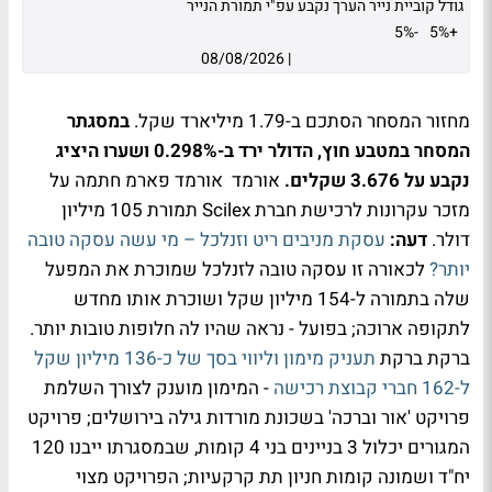
גודל קוביית נייר הערך נקבע עפ"י תמורת הנייר
-5%
+5%
08/08/2026
|
מחזור המסחר הסתכם ב-1.79 מיליארד שקל.
במסגתר
המסחר במטבע חוץ, הדולר ירד ב-0.298% ושערו היציג
נקבע על 3.676​ שקלים.
אורמד אורמד פארמ חתמה על
מזכר עקרונות לרכישת חברת Scilex תמורת 105 מיליון
דולר.
דעה:
עסקת מניבים ריט וזנלכל – מי עשה עסקה טובה
יותר?
לכאורה זו עסקה טובה לזנלכל שמוכרת את המפעל
שלה בתמורה ל-154 מיליון שקל ושוכרת אותו מחדש
לתקופה ארוכה; בפועל - נראה שהיו לה חלופות טובות יותר.
ברקת ברקת
תעניק מימון וליווי בסך של כ-136 מיליון שקל
ל-162 חברי קבוצת רכישה
- המימון מוענק לצורך השלמת
פרויקט 'אור וברכה' בשכונת מורדות גילה בירושלים; פרויקט
המגורים יכלול 3 בניינים בני 4 קומות, שבמסגרתו ייבנו 120
יח"ד ושמונה קומות חניון תת קרקעיות; הפרויקט מצוי