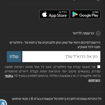
הרשמה לדיוור
הירשם לסיכום היומי של שוק ההון ולמבזקים של ביזפורטל - ניוזלטרים
חובה לכל משקיע
אני מאשר קבלת שני ניוזלטרים, אשר כל אחד מהווה רשימת תפוצה
נפרדת, בנושאים סיכום יומי והתראות חמות וקבלת דיוורים פרסומיים
בדואר אלקטרוני ו/ או באמצעות הסלולר בהתאם למפורט בסעיף 10
בתנאי
השימוש
כל הזכויות שמורות לחברת ביזפורטל תקשורת בע"מ ©
|
תנאי שימוש