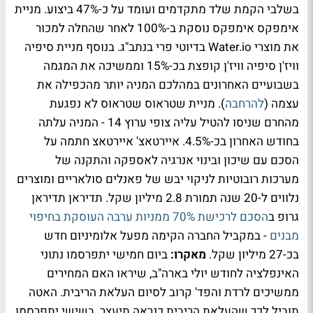
בשלבי הקמת שלד מתקדמים ועומד על כ-47% ביצוע. מניית
אימפקס אימפקס נוסקת ב-100% לאחר שהחלה למכור
את מוצרי Water.io בדיוטי פרי בנתב"ג. בנוסף מניית סיפיה
וויז'ן סיפיה וויז'ן קופצת בכ-15% וממשיכה את המגמה
בשבועיים האחרונים במהלכם המניה יותר מהכפילה את
עצמה (
להרחבה
). מניית שטראוס שטראוס לא נפגעת
מהחרם שניסו להטיל עליה צופי ערוץ 14 - המניה עלתה
בחודש האחרון בכ-4.5%. איירטאצ' איירטאצ חתמה על
הסכם עם שיכון ובינוי אנרגיה לאספקה והתקנה של
מערכות רובוטיות לניקוי יבש של פאנלים סולאריים ומוצרים
נלווים ל-20 שנה תמורת 2.8 מיליון שקל. תדיראן תדיראן
גרופ ב
הסכם לרכישת 70% ממניות ערבה העוסקת בחיפוי
מבנים
- במקביל החברה הקימה מפעל אלומיניום חדש
בכ-27 מיליון שקל.
מאקרו:
ביום חמישי יתפרסמו נתוני
האינפלציה לחודש יולי בארה"ב, שיראו האם המחירים
ממשיכים לרדת והפד' קרוב לסיום העלאת הריבית. האטה
תוביל לכך שהעלאת הריבית כנראה תיעצר. בשישי יתפרסמו