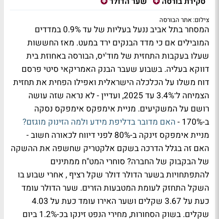
סקירת בורסה
שער הדולר
צילום: אתר הבורסה
המסחר בתל אביב ננעל בעליות של עד 0.9% במדדים
המובילים אם כי מדד הבנקים ירד במעט. מאז החששות
שעלו בעקבות התחזית של מוד'יס, הבורסה באחוזת בית
דווקא בעליה. בשבוע שעבר הבנק האמריקאי סיטי פרסם
דוח משלו על הכלכלה הישראלית ואפילו הפחית את תחזית
הצמיחה ל־3.4% עד 2025, ועדיין - לא נראה שזה עושה
רושם על המשקיעים. מניית אימפקס אימפקס נסקה
ב-170% -
האם מדובר בדליפת מידע ולמה הזינוק מוגזם?
מניית אימפקס זינקה ב-80% לפני דיווח לכאורה חשוב -
האם זה בגלל הדרכה בשקם אלקטריק שחשפה את ההשקה
של הבקבוק של החברה? סוחרי המט"ח ממתינים
להתפתחויות בשער הדולר דולר שקל רציף , אחרי שבוע בו
השקל התחזק לעומת המטבעות הזרים. שער הדולר עומד
כעת על 3.67 שקלים ושער האירו עומד כעת על 4.03
שקלים. בשוק הסחורות, מחירי הנפט זינקו בכ-1.2% ביום