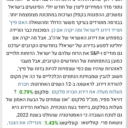
נתוני מדד המחירים ליצרן של חודש יולי. הפיגועים בישראל
נמשכים, ההפגנות בקפלן נערכות במתכונת מצומצמת יותר.
בבורסה מוטרדים בעיקר משער הדולר ומהשאלה
האם פיץ'
תוריד דירוג לישראל ומה יקרה אם כן.
הסוכנות כבר הורידה
במפתיע את דירוג האשראי של ארה"ב. אבל מה יקרה אם
יחליטו לפגוע בדירוג של ישראל? בחודשים הקרובים יעדכנו
גם מודי'ס ו-S&P את הדוח שלהם על ישראל. הדוחות תלויים
כמובן בהתפתחות של החודשים הקרובים, אבל מעבר
לאזהרות שיהיו שם כפי שצפויות להיות בדוח של פיץ',
חשוב להבין שמבחינת הנתונים הכלכליים עד כה אין מקום
להורדת דירוג. לראשונה ב-12 השנים האחרונות:
חברת
מעלות מעלה את דירוג חברת סלקום
?
סלקום
0.79%
דניאל ספיר, מנכ"ל סלקום: "אנו שמחים על הבעת האמון של
מעלות בסלקום, בייחוד בעת הנוכחית. העלאת הדירוג היא
גם לנוכח העובדה כי האסטרטגיה שהחלנו בשנת 2022,
נושאת פרי. קווליטאו
מגדילה את הצבר,
קווליטאו
1.43%