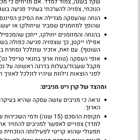
שקל בשנה, צמוד למדד. אם מניחים כי מכפ
הנוכחי, צפויה להערכתי בעתיד פגיעה בשווי
הנחה שהעסקה מגדילה את הסיכון הפיננסי
שהופך למזומנים שסביר שיחולקו או יעשה
בהנחה והמזומנים יחולקו, ייתכן שהמכפיל 
אפילו ייקטן, כך שצפויה פגיעה כפולה בשו
השוטף). עם זאת, אזכיר שזנלכל נסחרת במכפ
אופי העסקה (טווח ארוך בתנאי טריפל נט)
לפני הוצאות נילוות שיהיו לזנלכל לאורך
ומהצד של קרן ריט מניבים:
נראה כי מניבים עושה עסקה שהיא בעיקרה 
הארוך.
למדד) צפויים לאפשר למניבים להחזיר את
תפעולי שהוא קריטי לפעילותה הנוכחית של