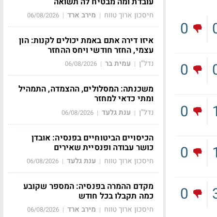
עובדת ומה מבטיח לה תשואה
חיסכון ארוך טווח
מירב ארד
06/08/2026
|
|
0
איזו דירה אתם באמת יכולים לקנות: הון
עצמי, החזר חודשי ויחס ההחזר
נדל"ן
עמית בר
06/08/2026
|
|
0
משכנתה: המסלולים, ההצמדה, התמהיל
ומתי כדאי למחזר
0
נדל"ן
ענת גלעד
06/08/2026
|
|
הכיסויים הביטוחיים בפנסיה: אובדן
כושר עבודה ופנסיית שאירים
0
חיסכון ארוך טווח
ענת גלעד
06/08/2026
|
|
מקדם ההמרה בפנסיה: המספר שקובע
0
כמה תקבלו בכל חודש
חיסכון ארוך טווח
מירב ארד
06/08/2026
|
|