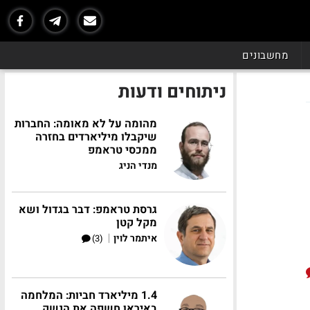
מחשבונים
ניתוחים ודעות
מהומה על לא מאומה: החברות
שיקבלו מיליארדים בחזרה
ממכסי טראמפ
מנדי הניג
גרסת טראמפ: דבר בגדול ושא
מקל קטן
|
איתמר לוין
(3)
1.4 מיליארד חביות: המלחמה
באיראן חשפה את הנשק