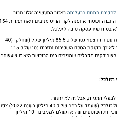
למכירת מתחם בבעלותה
באזור התעשייה אלון תבור
(עפולה) עליו ממוקמים מפעל השימורים של החברה ושטחי אחסנה לקרן הריט מניבים וזאת תמ
א בטוח שזו עסקה טובה לזנלכל.
לכאורה לפי הדיווח זנלכל עושה עסקה מצוינת עם רווח צפוי נטו של כ-86.5 מיליון שקל (שחלקו (40
מיליון שקל) ירשם עם השלמת העסקה והיתר לאורך תקופת הסכם השכירות ותזרים נטו של כ 115
ל כשבודקים מקבלים שמניבים ריט הרוכשת היא זו שעשתה
בזנלכל:
לבעלי המניות, אבל זה לא יחזור.
בעקבות העסקה הרווח התפעולי השוטף של זנלכל (שעמד על רמה של כ 40 מיליון בשנת 022
לקטון בשיעור משמעותי וזאת עקב דמי השכירות השוטפים שהיא תשלם למניבים - 10 מיליון