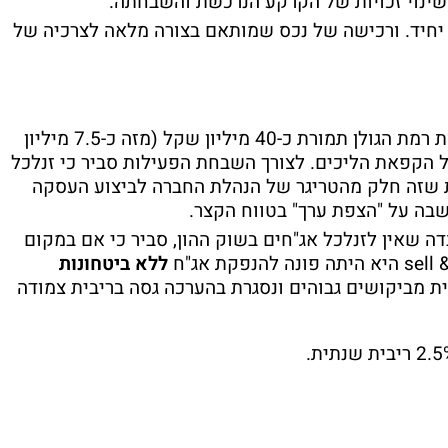
לשינוי זכויות של הקרקע הנרכשת והשבחתה.
 יחיד. ורכישה של נכס שמותאם בצורה מלאה לצרכיה של
זנלכל השלימו לאחרונה את רכישת מחלבות רמת הגולן תמורת כ-40 מיליון שקל (מזה כ-7.5 מיליון
ל הקפאת הליכים. לצורך השבחת הפעילות סביר כי זנלכל
ת שזה חלק מהטריגר של הנהלת החברה לביצוע העסקה
שבה על "הצפת ערך" בטווח הקצר.
ה שאין לזנלכל אג"חים בשוק ההון, סביר כי אם במקום
sell 
היא היתה פונה להנפקת אג"ח
ללא ביטחונות
ת מביקושים גבוהים ונסגרת בהערכה גסה בריבית צמודה