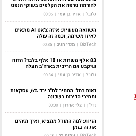
להורמוז טרפה את הקלפים בשוקי הנפט
גלובל
אדיר בן עמי
00:36
|
|
השוואה מעשית: איזה צ'אט AI מתאים
לאיזו משימה, וכמה זה עולה
BizTech
מנדי הניג
00:35
|
|
83 אלף משרות או 18 אלף בלבד? הדוח
שיקבע אם הריבית בארה"ב תעלה
גלובל
אדיר בן עמי
00:34
|
|
נאות רחל: המחיר למ"ר ירד 6%, עסקאות
ומחירי הדירות בשכונה
נדל"ן
צלי אהרון
00:30
|
|
הזיות: למה המודל ממציא, ואיך מזהים
את זה בזמן
BizTech
עמית בר
00:28
|
|