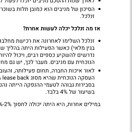
לאורך שנות ההסכם מניבים יוכלו לפעול 
הסיכון של מניבים הוא כמובן תלות בשוכר
זנלכל.
אז מה זנלכל יכלה לעשות אחרת?
בגין מלאי) כאשר הפעילות היתה בהליך ש
נדרשים להשקיע כספים רבים, ויכול להיו
הנוכחית עם מניבים. מעבר לכך, יש גם מח
לאור איכות החברה, תחום פעילותה, והעובד
העסקה הנוכחית שהיא מסוג
& lease back
בסבירות גבוהה לטעמי ההנפקה הייתה נהני
בשיעור של 4% בלבד.
במילים אחרות, היא היתה יכולה לחסוך 2%-2.5% ריבית שנתית.