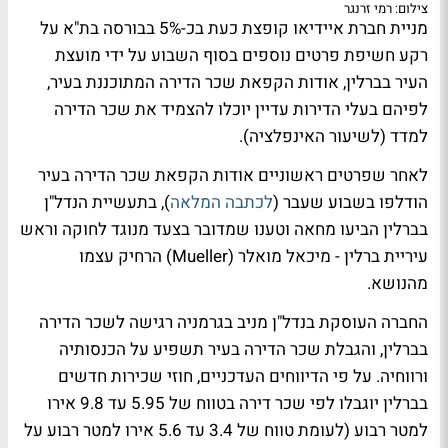
צילום: רמי זרנגר
מניית חברת איידיאו קופצת כעת בכ-5% בבורסה בת"א על
רקע חשיפת פרטים נוספים בסוף השבוע על ידי מועצת
העיר בברלין, אודות הקפאת שכר הדירה המתוכננת בעיר,
לפיהם בעלי הדירות עדיין יוכלו להצמיד את שכר הדירה
למדד (לשיעור האינפלציה).
לאחר שפרטים ראשוניים אודות הקפאת שכר הדירה בעיר
הודלפו בשבוע שעבר (
לכתבה המלאה
), בתעשיית הנדל"ן
בברלין הביעו מחאה וטענו שמדובר בצעד מנוגד לחוקה וראש
עיריית ברלין - מיכאל מואלר (Mueller) הרחיק עצמו
מהנושא.
החברה העוסקת בנדל"ן מניב בגרמניה רגישה לשכר הדירה
בברלין, והגבלת שכר הדירה בעיר תשפיע על הכנסותיה
ורווחיה. על פי הדיווחים העדכניים, חוזי שכירות חדשים
בברלין יוגבלו לפי שכר דירה בטווח של 5.95 עד 9.8 אירו
למטר רבוע (לעומת טווח של 3.4 עד 5.6 אירו למטר רבוע על