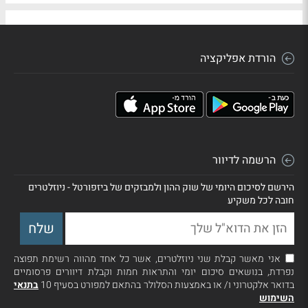
הורדת אפליקציה
הרשמה לדיוור
הירשם לסיכום היומי של שוק ההון ולמבזקים של ביזפורטל - ניוזלטרים
חובה לכל משקיע
אני מאשר קבלת שני ניוזלטרים, אשר כל אחד מהווה רשימת תפוצה
נפרדת, בנושאים סיכום יומי והתראות חמות וקבלת דיוורים פרסומיים
בדואר אלקטרוני ו/ או באמצעות הסלולר בהתאם למפורט בסעיף 10
בתנאי
השימוש