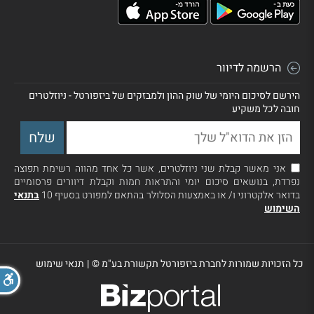
הרשמה לדיוור
הירשם לסיכום היומי של שוק ההון ולמבזקים של ביזפורטל - ניוזלטרים
חובה לכל משקיע
אני מאשר קבלת שני ניוזלטרים, אשר כל אחד מהווה רשימת תפוצה
נפרדת, בנושאים סיכום יומי והתראות חמות וקבלת דיוורים פרסומיים
בדואר אלקטרוני ו/ או באמצעות הסלולר בהתאם למפורט בסעיף 10
בתנאי
השימוש
כל הזכויות שמורות לחברת ביזפורטל תקשורת בע"מ ©
|
תנאי שימוש