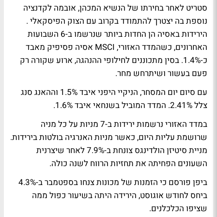
סטריט לאחר בחירתו של הנשיא המכהן, אובמה לקדנציה
נוספת בה יצטרך להתמודד בקרוב עם הצוק הפיסקאלי .
הירידות באסיה הן החדות ביותר שנרשמו ב-6 השבועות
האחרונים, כשהמדד האזורי, MSCI אסיה פסיפיק מאבד
כ-1.4%. בסין מתכוננים לחילופי ההנהגה, ארוע שקורה רק
פעם בעשור ושיתרחש מחר.
עם סיום יום המסחר, הניקיי היפני איבד 1.5% וההאנג סנג
צלל 2.41%. המדד המוביל בשנחאי איבד 1.6%.
במדד האזורי נרשמות ירידות ב-7 מניות על כל מניה
שרושמת עליות היום, כאשר מניות האנרגיה בולטות בירידות.
מניית סיטיזן הולדינגס צונחת ב-7.9% לאחר שיצרנית
השעונים הפחיתה את תחזיות הרווח לשנה כולה.
ביפן פורסם כי הזמנות של מכונות צנחו בספטמבר ב-4.3%
ביחס לחודש אוגוסט, הירידה היתה בשיעור כפול ממה
שציפו הכלכלנים.