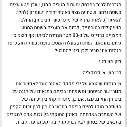
מזרחית לבית במרחק עשרות מטרים ממנו, שוכן מטע עצים
בשטח נרחב. שטח זה מצוי באיזור יהודה ושומרון (להלן:
"האיזור"). לאחר מינויו של מופז כשר הביטחון, הוחלט,
משיקולים ביטחוניים, לגזום את העצים בשטח המטע
המצויים ברדיוס של כ-80 מטר ממזרח לביתו ואף הוצא צו
גיזום בהתאם. העותרת, בעלת המטע, טוענת בעתירתה, כי צו
הגיזום אינו סביר ולכן דינו להתבטל.
דיון משפטי:
כב' הש' א' פרוקצ'יה:
צו הגיזום שהוצא על ידי מפקד האיזור נועד לאפשר את
מגורי שר הביטחון ומשפחתו בביתם בתנאים של הגנה על
ביטחון החיים. נוצר, אם כן, מתח חוקתי בין זכותה של
משפחת מופז לחיים בביתם בתנאי ביטחון לבין זכות הקניין
של העותרת באדמתה. באיזון החוקתי בין זכות אדם למגורים
בתנאים של בטחון לבין זכות קניין בקרקע נטועה, גוברת