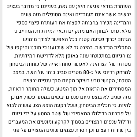
העותרת בודאי פגיעה היא; עם זאת, בענייננו כי מדובר בעצים
יבשים אשר אינם מעובדים ואינם מטופלים מזה שנים
והמדינה מכירה בחבותה לפצות את העותרת פיצוי כספי
מלא. נותר לבחון האם מתקיים תנאי המידתיות המחייב כי
הגיזום יכרוך פגיעה קטנה ככל האפשר לצורך מימוש
התכלית הנדרשת. בהיבט זה לא שוכנענו כי תוכנו והיקפו של
צו הגיזום במתכונתו עונה באופן מלא לדרישת המידתיות.
מטרתו של הצו הינה לאפשר טווח ראייה של כוחות הביטחון
למרחק רדיוס של כ-80 מטרים סביב ביתו של השר. במצב
הנוכחי, הקושי נובע בעיקר מקיום סבך ענפים יבשים
המסתירים את הראות אל תוך המטע. כעולה מחומר הראיות,
מזה שנים לא בוצע גיזום ענפים יבשים במטע. עשוי, אם כך
להיות, כי תכלית הביטחון, שעל רקעה הוצא הצו, עשויה לבוא
על פתרונה בדילולו המאסיבי של שטח המטע על ידי גיזום
ודילול ענפים המצויים בסמוך לקרקע ומונעים את המעברים
בין שורות העצים וכן הסרת עצמים שונים המצויים על פני