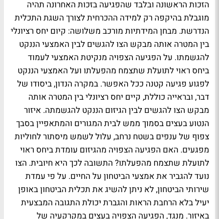
הזכות הראשונה ובלבד שהפגיעה בזכות האחרונה תהיה
מוגבלת בהיקפה רק למידה ההכרחית לצורך השגת התכלית
הנדרשת. מבחן המידתיות מורכב משלושה: קיום יחס רציונלי
בין המטרה אותה מבקש הצו להגשים לבין האמצעי הננקט
להגשמתו. על הפגיעה הצפויה מנקיטת האמצעי לעמוד
ביחס ראוי לתועלת שתצמח מהפעלתו ועל האמצעי הננקט
לפגוע פגיעה קטנה ככל האפשר. במקרה הנדון, ביסודו של
דבר, ובראייה כוללת, קיים יחס רציונלי בין המטרה אותה
מבקש הצו להגשים לבין הגיזום הננקט להגשמתה. איזור
הנטוע בעצים בסמוך ממש לבית המגורים והמתאפיין בסבך
צפוף של ענפים בשטח נרחב, עלול לשמש מיסתור לחוליות
מפגעים. האם הפגיעה הצפויה מהגיזום עומדת ביחס ראוי
לתועלת שתצמח מהפעלתו? התשובה לכך היא חיובית. הצו
נועד להגביר את אמצעי הביטחון על החיים. על פי עמדת
שירותי הביטחון, לא ניתן להשיג את תכלית הביטחון באופן
יעיל בלא הרחבת הראות והגברת יכולת התגובה המבצעית
באיזור. מנגד, הפגיעה הצפויה בעצים במקרקעיה של