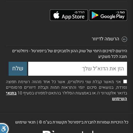
הרשמה לדיוור
הירשם לסיכום היומי של שוק ההון ולמבזקים של ביזפורטל - ניוזלטרים
חובה לכל משקיע
אני מאשר קבלת שני ניוזלטרים, אשר כל אחד מהווה רשימת תפוצה
נפרדת, בנושאים סיכום יומי והתראות חמות וקבלת דיוורים פרסומיים
בדואר אלקטרוני ו/ או באמצעות הסלולר בהתאם למפורט בסעיף 10
בתנאי
השימוש
כל הזכויות שמורות לחברת ביזפורטל תקשורת בע"מ ©
|
תנאי שימוש