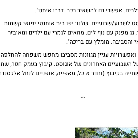
בים. אפשרי גם להשאיר רכב. דברו איתנו".
החלפה שווה במיוחד מ-11 באוגוסט לשבוע/שבועיים. שלנו: יפו בית אותנטי יפואי קשתות
ושלם, 4 חדרי שינה, סלון של 90 מטר, גג מפנק עם נוף לים. מתאים לגמרי עם ילדים ומאובזר
י והסביבה. מומלץ עם בריכה".
קה ואפשרויות עניין מגוונות מסביבו מחפש משפחה להחלפה
ל השבועיים האחרונים של אוגוסט. קיבוץ בעמק חפר, שתי
יכת שחייה בקיבוץ (וחדר אוכל, מאפייה, אופניים לנחל אלכסנדר