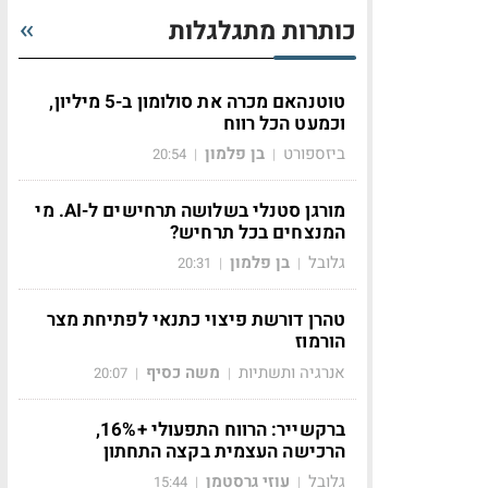
כותרות מתגלגלות
טוטנהאם מכרה את סולומון ב-5 מיליון,
וכמעט הכל רווח
ביזספורט
בן פלמון
20:54
|
|
מורגן סטנלי בשלושה תרחישים ל-AI. מי
המנצחים בכל תרחיש?
גלובל
בן פלמון
20:31
|
|
טהרן דורשת פיצוי כתנאי לפתיחת מצר
הורמוז
אנרגיה ותשתיות
משה כסיף
20:07
|
|
ברקשייר: הרווח התפעולי +16%,
הרכישה העצמית בקצה התחתון
גלובל
עוזי גרסטמן
15:44
|
|