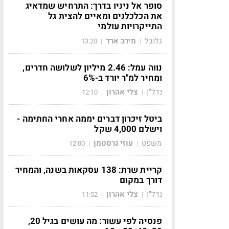
סופר אל ניניו בדרך: התרחיש שמדאיג
את הכלכלנים ומאיים להצית גל
התייקרויות עולמי
גלובל
מירב ארד
13:20
|
|
נווה עמל: 2.46 מיליון לשלושה חדרים,
ומחיר למ"ר יורד ב-6%
נדל"ן
צלי אהרון
12:10
|
|
ביטל זיכרון דברים יממה אחרי החתימה -
וישלם 4,000 שקל
משפט
עוזי גרסטמן
12:00
|
|
קריית שרת: 138 עסקאות בשנה, והמחיר
דורך במקום
נדל"ן
צלי אהרון
11:52
|
|
פנסיה לפי עשור: מה עושים בגיל 20,