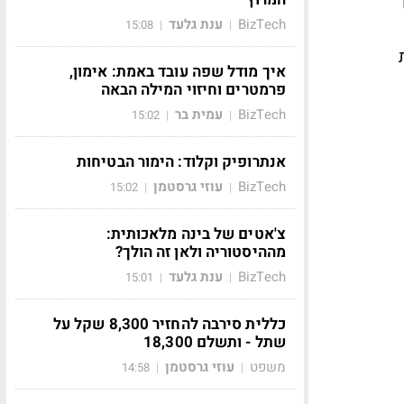
BizTech
ענת גלעד
15:08
|
|
איך מודל שפה עובד באמת: אימון,
פרמטרים וחיזוי המילה הבאה
BizTech
עמית בר
15:02
|
|
אנתרופיק וקלוד: הימור הבטיחות
BizTech
עוזי גרסטמן
15:02
|
|
צ'אטים של בינה מלאכותית:
מההיסטוריה ולאן זה הולך?
BizTech
ענת גלעד
15:01
|
|
כללית סירבה להחזיר 8,300 שקל על
שתל - ותשלם 18,300
משפט
עוזי גרסטמן
14:58
|
|