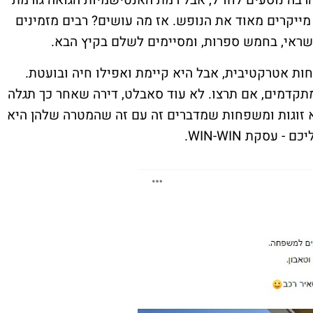
הרבה נוסעים לחו"ל, אבל רמת האנטישמיות הגואה גורמת
מייקרים מאוד את הנופש. אז מה עושים? רבים מזמינים
אי, בחמש ספרות, ומסיימים לשלם בקיץ הבא.
חות אטרקטיבית, אבל היא קיימת ואפילו חיה ובועטת.
ה של ממש - החלפת בתים. AIRBNB למתקדמים, אם תרצו. לא עוד סאבלט, דירה שאחר כך תגלה
 זוגות ומשפחות שמדברים זה עם זה שהמטרה שלהן היא
עסקת WIN-WIN.