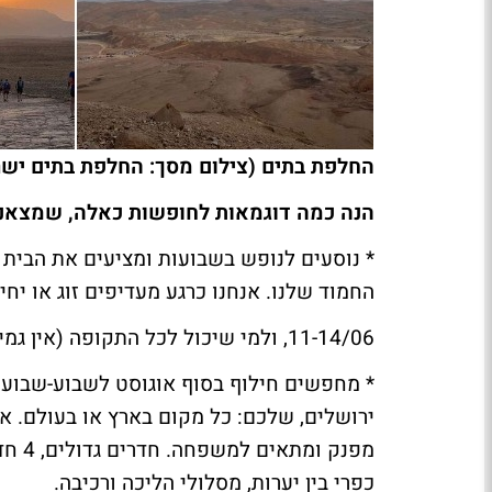
החלפת בתים (צילום מסך: החלפת בתים ישר
הנה כמה דוגמאות לחופשות כאלה, שמצאנו ב
* נוסעים לנופש בשבועות ומציעים את הבית 
החמוד שלנו. אנחנו כרגע מעדיפים זוג או יחי
11-14/06, ולמי שיכול לכל התקופה (אין גמישות בתאריכים). לא ניתן להגיע לכאן עם כלב נוסף.
* מחפשים חילוף בסוף אוגוסט לשבוע-שבועי
ירושלים, שלכם: כל מקום בארץ או בעולם. א
מפנק 
כפרי בין יערות, מסלולי הליכה ורכיבה.