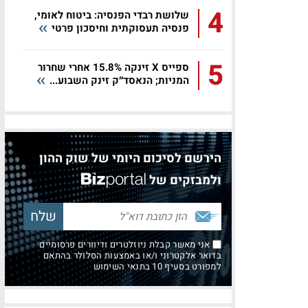
4
שלושת רבדי הפנסיה: ביטוח לאומי,
פנסיה תעסוקתית וחיסכון פרטי
5
ספייס X זינקה 15.8% אחרי שחרור
המניות; הנאסד״ק זינק השבוע...
הירשם לסיכום היומי של שוק ההון
ולמבזקים של
אני מאשר קבלת ניוזלטרים ודיוורים פרסומיים
בדואר אלקטרוני ו/או באמצעות הסלולר בהתאם
למפורט בסעיף 10 בתנאי השימוש