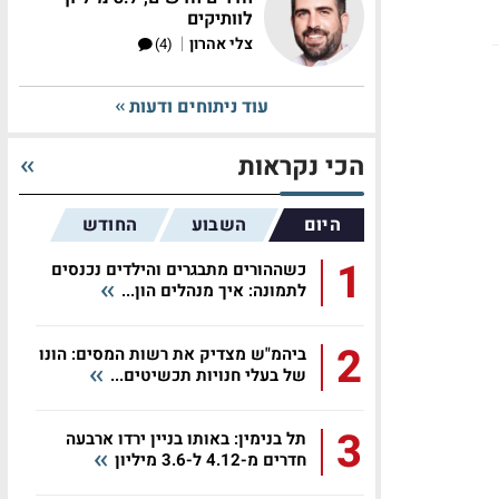
לוותיקים
|
צלי אהרון
(4)
עוד ניתוחים ודעות
הכי נקראות
היום
השבוע
החודש
1
כשההורים מתבגרים והילדים נכנסים
לתמונה: איך מנהלים הון...
2
ביהמ"ש מצדיק את רשות המסים: הונו
של בעלי חנויות תכשיטים...
3
תל בנימין: באותו בניין ירדו ארבעה
חדרים מ-4.12 ל-3.6 מיליון