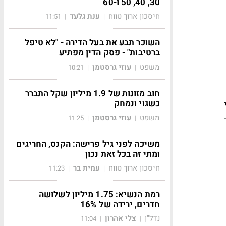
30, 40, 50 ו-60
חיסכון ארוך טווח
ענת גלעד
11:51
|
|
השוכר תבע את בעל הדירה - "לא טיפל
ברטיבות" - פסק הדין מפתיע
משפט
עוזי גרסטמן
10:21
|
|
חוב מזונות של 1.9 מיליון שקל התברר
כשגוי ונמחק
משפט
עוזי גרסטמן
11:25
|
|
משיכה לפני גיל פרישה: הקנס, החריגים
ומתי זה בכל זאת נכון
חיסכון ארוך טווח
עמית בר
11:23
|
|
רמת הנשיא: 1.75 מיליון לשלושה
חדרים, ירידה של 16%
נדל"ן
צלי אהרון
11:04
|
|