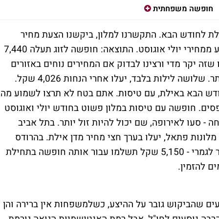
חופשה משפחתית
אילת לחודש הבא. התקשרנו למלון, ביקשנו הצעת מחיר
לתאריכים באמצע החודש, כדי לנסות ולהימנע ממחירי יולי אוגוסט. התוצאה: חופשה לזוג תעלה 7,440
שזה יקר מדי ורצינו לבדוק אם המחירים נוחים באזורים
אחרים. פנינו לקלאב הוטל, שם המחיר זול יותר. שלושה לילות בלבד, יעלו אחרי הנחות 4,026 שקל.
דש הבא באילת, עם טיסות. אתם בטח לא תרצו לשמוע מה
פסים. חופשה עם טיסות במלון פשוט בחודש יולי ואוגוסט
- סעו לאירופה, שם יכול להיות זול יותר. בתל אביב
לונות פתאל, יעלו בערך חצי מחיר מדן אילת. בהרודס
תשלמו 3,500 שקל "בלבד". בקיץ המחיר אחר לגמרי - 5,150 שקל תשלמו עבור אותה חופשה בתחילת
ם להזמין.
דעים שהביקוש גובר על ההיצע, כשלמשפחות אין ברירה והן