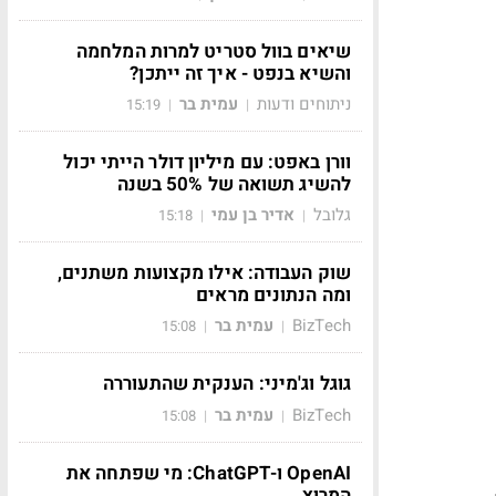
שיאים בוול סטריט למרות המלחמה
והשיא בנפט - איך זה ייתכן?
ניתוחים ודעות
עמית בר
15:19
|
|
וורן באפט: עם מיליון דולר הייתי יכול
להשיג תשואה של 50% בשנה
גלובל
אדיר בן עמי
15:18
|
|
שוק העבודה: אילו מקצועות משתנים,
ומה הנתונים מראים
BizTech
עמית בר
15:08
|
|
גוגל וג'מיני: הענקית שהתעוררה
BizTech
עמית בר
15:08
|
|
OpenAI ו-ChatGPT: מי שפתחה את
המרוץ