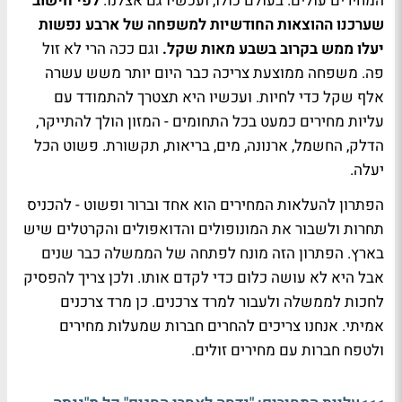
המחירים עולים. בעולם כולו, ועכשיו גם אצלנו.
לפי חישוב
שערכנו ההוצאות החודשיות למשפחה של ארבע נפשות
יעלו ממש בקרוב בשבע מאות שקל.
וגם ככה הרי לא זול
פה. משפחה ממוצעת צריכה כבר היום יותר משש עשרה
אלף שקל כדי לחיות. ועכשיו היא תצטרך להתמודד עם
עליות מחירים כמעט בכל התחומים - המזון הולך להתייקר,
הדלק, החשמל, ארנונה, מים, בריאות, תקשורת. פשוט הכל
יעלה.
הפתרון להעלאות המחירים הוא אחד וברור ופשוט - להכניס
תחרות ולשבור את המונופולים והדואפולים והקרטלים שיש
בארץ. הפתרון הזה מונח לפתחה של הממשלה כבר שנים
אבל היא לא עושה כלום כדי לקדם אותו. ולכן צריך להפסיק
לחכות לממשלה ולעבור למרד צרכנים. כן מרד צרכנים
אמיתי. אנחנו צריכים להחרים חברות שמעלות מחירים
ולטפח חברות עם מחירים זולים.