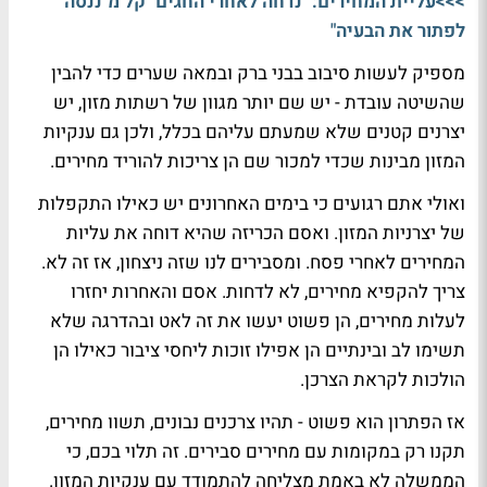
>>>עליית המחירים: "נדחה לאחרי החגים" קל מ"ננסה
לפתור את הבעיה"
מספיק לעשות סיבוב בבני ברק ובמאה שערים כדי להבין
שהשיטה עובדת - יש שם יותר מגוון של רשתות מזון, יש
יצרנים קטנים שלא שמעתם עליהם בכלל, ולכן גם ענקיות
המזון מבינות שכדי למכור שם הן צריכות להוריד מחירים.
ואולי אתם רגועים כי בימים האחרונים יש כאילו התקפלות
של יצרניות המזון. ואסם הכריזה שהיא דוחה את עליות
המחירים לאחרי פסח. ומסבירים לנו שזה ניצחון, אז זה לא.
צריך להקפיא מחירים, לא לדחות. אסם והאחרות יחזרו
לעלות מחירים, הן פשוט יעשו את זה לאט ובהדרגה שלא
תשימו לב ובינתיים הן אפילו זוכות ליחסי ציבור כאילו הן
הולכות לקראת הצרכן.
אז הפתרון הוא פשוט - תהיו צרכנים נבונים, תשוו מחירים,
תקנו רק במקומות עם מחירים סבירים. זה תלוי בכם, כי
הממשלה לא באמת מצליחה להתמודד עם ענקיות המזון.