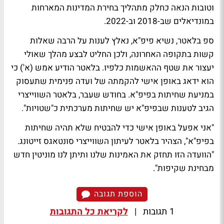
וטובות הנאה כחלק מתהליך בחירת המדינות המארחות
במונדיאלים שב-2018 וב-2022.
ספ בלאטר, נשיא פיפ"א, נאלץ לענות על הרבה שאלות
קשות בתקופה האחרונה, ולכן החליט לבצע מהלך שאולי
יעצור את שטף ההאשמות כלפיו. בלאטר הודיע אמש (א') כי
הוא ידאג באופן אישי להקמתה של ועדה פנימית שתעסוק
במניעת שחיתות בפיפ"א. בחודש שעבר, בלאטר השווייצרי
הגיב לטענות שבפיפ"א יש שחיתות מערכתית כ"שטויות".
"אני אפעל באופן אישי כדי להבטיח שלא תהיה שחיתות
בפיפ"א", הצהיר בלאטר לעיתון השווייצרי סונטאגס זייטונג.
"הוועדה הזו תחזק את האמינות שלנו ותיתן לנו מוניטין חדש
מבחינת שקיפות".
הוספת תגובה
1 תגובות
|
לקריאת כל התגובות