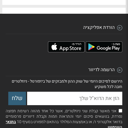
הורדת אפליקציה
הרשמה לדיוור
הירשם לסיכום היומי של שוק ההון ולמבזקים של ביזפורטל - ניוזלטרים
חובה לכל משקיע
אני מאשר קבלת שני ניוזלטרים, אשר כל אחד מהווה רשימת תפוצה
נפרדת, בנושאים סיכום יומי והתראות חמות וקבלת דיוורים פרסומיים
בדואר אלקטרוני ו/ או באמצעות הסלולר בהתאם למפורט בסעיף 10
בתנאי
השימוש