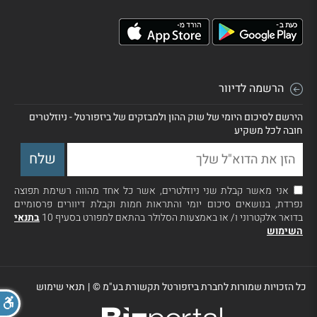
הרשמה לדיוור
הירשם לסיכום היומי של שוק ההון ולמבזקים של ביזפורטל - ניוזלטרים
חובה לכל משקיע
אני מאשר קבלת שני ניוזלטרים, אשר כל אחד מהווה רשימת תפוצה
נפרדת, בנושאים סיכום יומי והתראות חמות וקבלת דיוורים פרסומיים
בדואר אלקטרוני ו/ או באמצעות הסלולר בהתאם למפורט בסעיף 10
בתנאי
השימוש
כל הזכויות שמורות לחברת ביזפורטל תקשורת בע"מ ©
|
תנאי שימוש