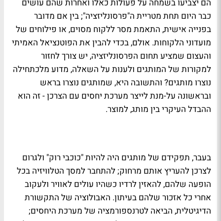
הם יצביעו בשמחה על פעולות כאלו ואחרות שהם עושים
כבר היום תחת מטריית ה"פרסונליזציה"; בין אם מדובר
בפנייה אישית, התאמת מסר ללקוח מסוים, או פילוחים של
מועדוני הלקוחות. אולם, בכדי להבין את הפוטנציאל האמיתי
והעצום שמציע תחום הפרסונליזציה, יש צורך לחזור
למקורות של המותגים ולענות על השאלה, מדוע מלכתחילה
נוצרו מותגים? והתשובה היא, שמותגים נוצרו בראש
ובראשונה על-מנת לייצר מערכת יחסים עם הצרכן - זה הוא
ההבדל העיקרי בין מותג, למוצר.
בעבר, תפקידם של מותגים היה להיות "כוכבי רוק" ולגרום
לצרכן להעריץ אותם מרחוק; להתחבר למסך הטלוויזיה בכל
הופעה שלהם, להאזין לרדיו כשהיו עולים לאוויר ולעקוב
אחרי כל אזכור שלהם בעיתון. האבולוציה של התקשורת
הדיגיטלית, הביאה לטרנספורמציה של מערכת היחסים;