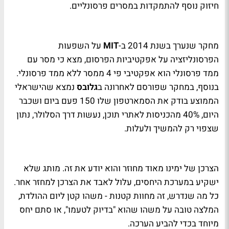
חיזוק נוסף להתמקדות במסרים פרסונליים.
מחקר שנערך בשנת 2014 ב-
MIT
על השפעות
הפרסונליזציה על אפקטיביות הפרסום, מצא כי מסר עם
ממד פרסונלי הוא אפקטיבי פי 4 ממסר ללא ממד פרסונלי.
בנוסף, במחקר שפורסם לאחרונה ב
גלובס
נמצא שהישראלי
הממוצע בודק את הסמארטפון שלו 150 פעם ביום ושכבר
היום, 40% מהכניסות לאתרי תוכן, נעשות דרך הסלולר, נתון
שצפוי רק להמשיך ולעלות.
הצרכן של ימינו מאוד מחוזר והוא יודע את זה. מותג שלא
ישקיע במערכת היחסים, עלול לאבד את הצרכן למחזר אחר.
כל מה שנדרש, זה מחוות קטנות - משהו קטן ליום ההולדת,
המלצה טובה על משהו שהוא "בדיוק לטעמו", או סתם יחס
מיוחד בכדי להביע הערכה.