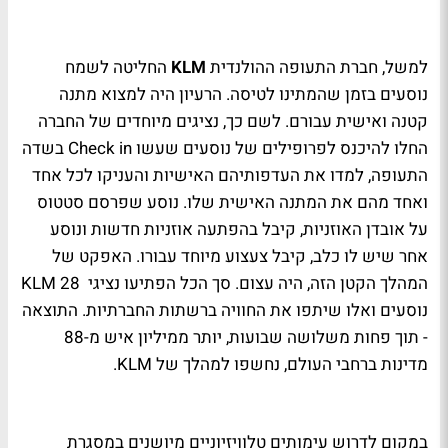
למשל, חברת התעופה ההולנדית
KLM
החליטה לשמח
נוסעים בזמן שהמתינו לטיסה. הרעיון היה למצוא מתנה
קטנה ואישית עבורם. לשם כך, נציגים מיוחדים של החברה
החלו להיכנס לפרופילים של נוסעים שעשו
Check in
בשדה
התעופה, למדו את העדפותיהם האישיות והעניקו לכל אחד
ואחד מהם את המתנה האישית שלו. נוסע שפרסם סטטוס
על אובדן האוזניות, קיבל בהפתעה אוזניות חדשות ונוסע
אחר שיש לו כלב, קיבל צעצוע מיוחד עבורו. האפקט של
המהלך הקטן הזה, היה עצום. סך הכל הפתיעו נציגי 28
KLM
נוסעים ואלו שיתפו את החוויה ברשתות החברתיות. התוצאה
- תוך פחות משלושה שבועות, יותר ממיליון איש מ-88
מדינות ברחבי העולם, נחשפו למהלך של
KLM
.
במקום לדרוש עימותים טלוויזיוניים מיושנים במסגרת