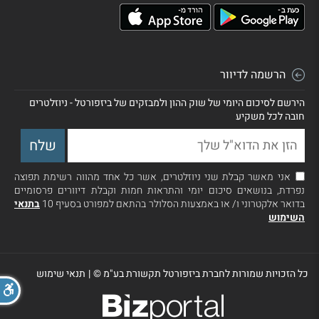
הרשמה לדיוור
הירשם לסיכום היומי של שוק ההון ולמבזקים של ביזפורטל - ניוזלטרים
חובה לכל משקיע
אני מאשר קבלת שני ניוזלטרים, אשר כל אחד מהווה רשימת תפוצה
נפרדת, בנושאים סיכום יומי והתראות חמות וקבלת דיוורים פרסומיים
בדואר אלקטרוני ו/ או באמצעות הסלולר בהתאם למפורט בסעיף 10
בתנאי
השימוש
כל הזכויות שמורות לחברת ביזפורטל תקשורת בע"מ ©
|
תנאי שימוש