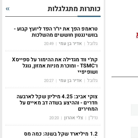
כותרות מתגלגלות
טראמפ הפך את יו״ר הפד ליועץ קבוע -
בוושינגטון חוששים מהשלכות
גלובל
אדיר בן עמי
20:49
|
|
קת׳י ווד מגדילה את ההימור על ספייסX
ו־TSMC - ומוכרת מניות אמזון, גוגל
ושופיפיי
גלובל
אדיר בן עמי
20:27
|
|
צוקי אביב: 4.25 מיליון שקל לארבעה
חדרים - וההיצע בשדה דב מאיים על
המחירים
נדל"ן
צלי אהרון
20:20
|
|
1.2 מיליארד שקל בשנה: כמה מס