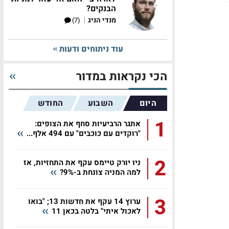
הבנקים?
|
מנדי הניג
(7)
עוד ניתוחים ודעות
הכי נקראות במדור
היום
השבוע
החודש
1
אתגר הרביעיות סחף את הצופים:
"רוקדים עם כוכבים" עם 494 אלף...
2
ניו יורק טיימס עקף את התחזיות, אז
למה המניה צונחת ב-9%?
3
ערוץ 14 עקף את חדשות 13; "בואו
לאכול איתי" בלטה בכאן 11