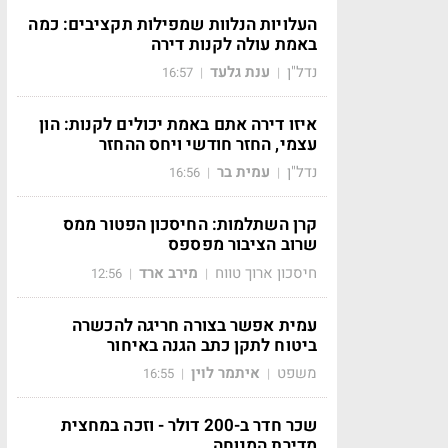
העלויות הנלוות שמפילות תקציבים: כמה
באמת עולה לקנות דירה
נדל"ן
ענת גלעד
16:57
|
|
איזו דירה אתם באמת יכולים לקנות: הון
עצמי, החזר חודשי ויחס ההחזר
נדל"ן
עמית בר
16:56
|
|
קרן השתלמות: החיסכון הפטור ממס
שרוב הציבור מפספס
חיסכון ארוך טווח
מירב ארד
12:56
|
|
עמית אפשר בצורה חריגה להכשרה
ביטוח לתקן כתב הגנה באיחור
משפט
איתמר לוין
16:55
|
|
שכר חדר ב-200 דולר - וזכה במחצית
מדירת המנוחה