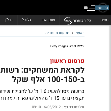
הירשמו
ראשי
שוק ההון
גלובל
נדל"ן
כל הכותרות
ראשי
תקשורת ומדיה
צילום: Getty images Israel
פרסום ראשון
לקראת המשחקים: רשות ה
ב-100-150 אלף שקל
ברשות ניסו להשיג 1.6 מ' 
תקצירים עד 15 ד' מהאולימיפאדה למהדורות החדשות ולאינטרנט
אלכסנדר כץ
16/05/2012 09:10
|