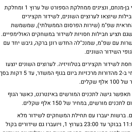
בעקבות כך, צוות שכלל את מנכ"ל הרשות יוני בן-מנחם, ונציגים ממחלקת הספורט של ערוץ 1 ומחלקת
 השידור, גיבש 2 מסלולי חבילות שיוצאו לערוצים השונים, לשידור תקצירים
אחראית שפ"מ (שירות הפרסום הממשלתי), שמשמשת
 שגם תציע חבילות חסויות לשידור במשחקים האולימפיים.
ות עם שפ"מ, שמנכ"לה החדש רונן ברקה, גיבש יחד עם
ופי השידור השונים.
סת לשידור תקצירים בטלוויזיה. לערוצים השונים יוצעו
חבילות על בסיס לא בלעדי שיכללו שידור יומי ב-2 מהדורות מרכזיות ביום בגוף המשדר, עד 5 דקות בס
תאפשר גישה לתכנים המורשים באינטרנט, כאשר הגוף
ם יתקיימו ב-27 ביולי ויישכו 16 ימים. ברשות יעברו עם תחילת המשחקים לשידור מלא
בפורמט HD. המשחקים ישודרו מדי יום מ-11:00 בבוקר עד 23:00 בערוץ 1, ויועברו גם שידורים בקול