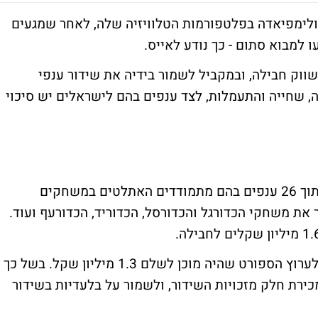
לימפיאדה בפלטפורמות הטלוויזיה שלה, לאחר שמגעים
 למבוא סתום - כך נודע לאייס.
וק חבילה, ובמקביל לשמור בידיה את שידור ענפי
, שחייה והתעמלות, לצד ענפים בהם לישראלים יש סיכוי
מאידך הרשות הציעה חבילה בת 18 ענפים מתוך 26 ענפים בהם מתמודדים האתלטים במשחקים
את משחקי הכדורגל והכדורסל, הכדוריד, הכדורעף ועוד.
בתקופה האחרונה התנהלו מגעים בין הרשות לערוץ הספורט שהיה מוכן לשלם 1.3 מיליון שקל. בשל כך
ירת חלק מזכויות השידור, ולשמור על בלעדיות בשידור