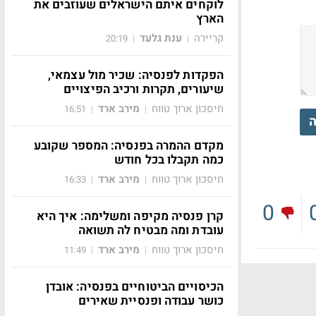
לוקחים איתם הישראלים שעוזבים את
הארץ
קריירה
ענת גלעד
20:19
|
|
הפקדות לפנסיה: שכיר מול עצמאי,
שיעורים, תקרות ורכיב הפיצויים
חיסכון ארוך טווח
מירב ארד
16:51
|
|
ה
מקדם ההמרה בפנסיה: המספר שקובע
כמה תקבלו בכל חודש
חיסכון ארוך טווח
מירב ארד
16:33
|
|
0
קרן פנסיה מקיפה ומשלימה: איך היא
עובדת ומה מבטיח לה תשואה
חיסכון ארוך טווח
מירב ארד
11:49
|
|
הכיסויים הביטוחיים בפנסיה: אובדן
כושר עבודה ופנסיית שאירים