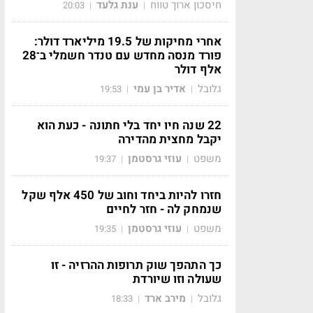
חיסכון ארוך טווח
ענת גלעד
20:03
|
|
אחרי מחיקות של 19.5 מיליארד דולר:
פורד מנסה מחדש עם טנדר חשמלי ב־28
אלף דולר
גלובל
אדיר בן עמי
19:53
|
|
22 שנה חיו יחד בלי חתונה - כעת הוא
יקבל מחצית מהדירה
משפט
עוזי גרסטמן
19:37
|
|
חזרו להיות ביחד וחוב של 450 אלף שקל
שנמחק לה - חזר לחיים
משפט
עוזי גרסטמן
19:35
|
|
כך התהפך שוק תרופות ההרזיה - זו
שעולה וזו שיורדת
גלובל
מירב ארד
18:33
|
|