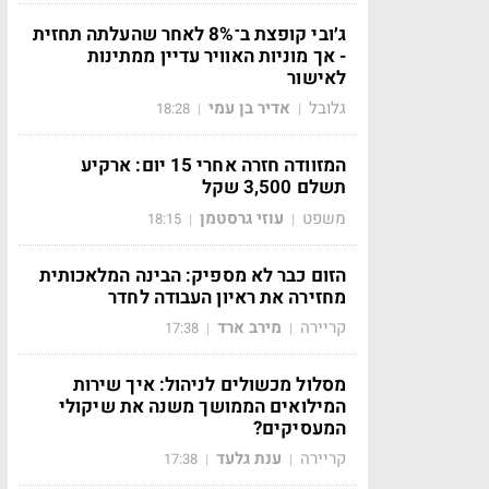
ג׳ובי קופצת ב־8% לאחר שהעלתה תחזית
- אך מוניות האוויר עדיין ממתינות
לאישור
גלובל
אדיר בן עמי
18:28
|
|
המזוודה חזרה אחרי 15 יום: ארקיע
תשלם 3,500 שקל
משפט
עוזי גרסטמן
18:15
|
|
הזום כבר לא מספיק: הבינה המלאכותית
מחזירה את ראיון העבודה לחדר
קריירה
מירב ארד
17:38
|
|
מסלול מכשולים לניהול: איך שירות
המילואים הממושך משנה את שיקולי
המעסיקים?
קריירה
ענת גלעד
17:38
|
|