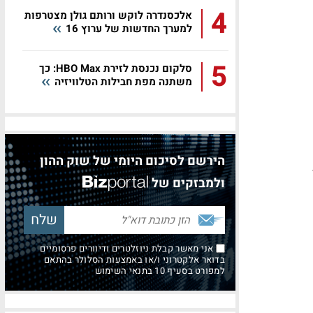
4
אלכסנדרה לוקש ורותם גולן מצטרפות
למערך החדשות של ערוץ 16
5
סלקום נכנסת לזירת HBO Max: כך
משתנה מפת חבילות הטלוויזיה
הירשם לסיכום היומי של שוק ההון
ך
ולמבזקים של
אני מאשר קבלת ניוזלטרים ודיוורים פרסומיים
בדואר אלקטרוני ו/או באמצעות הסלולר בהתאם
למפורט בסעיף 10 בתנאי השימוש